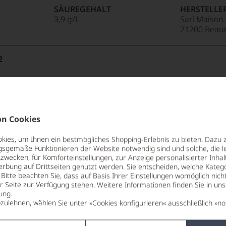
SÄUREGEHALT
HERSTELLE
3,9 g/L
Sarl Maison 
21200 Beau
2
21
TRINKTEMPERATUR
ALLERGEN
8 °C
enthält Sulf
cken, Mosel 2022
BIO KENNZEICHNUNG
SÄUREGEH
ALKOHOLGEHALT
HERSTELLE
PRODUKT
5,8 g/L
n Cookies
14 % Vol.
Kellerei Ter
AT-BIO-402
P 2022
TRINKTEMPERATUR
LAGERPOTE
(BZ),Italien
LAGERPOTE
ies, um Ihnen ein bestmögliches Shopping-Erlebnis zu bieten. Dazu 
9 °C
2045
LAGERPOTENTIAL
TRINKTEMPERATUR
2032
gsgemäße Funktionieren der Website notwendig sind und solche, die le
TRINKTEMPERATUR
ALLERGEN
2037
LAND
9 °C
zwecken, für Komforteinstellungen, zur Anzeige personalisierter Inhal
ALKOHOLGEHALT
VERSCHLUS
10 °C
enthält Sulf
Italien
erbung auf Drittseiten genutzt werden. Sie entscheiden, welche Katego
VERSCHLUS
12,5 % Vol.
Naturkorke
VERSCHLUSS
Bitte beachten Sie, dass auf Basis Ihrer Einstellungen womöglich nich
WEINART
VERSCHLUS
ner
ALKOHOLGEHALT
DIAM
ALKOHOLGEHALT
HERSTELLE
Naturkorken
er Seite zur Verfügung stehen. Weitere Informationen finden Sie in un
las 2er Set
Accessoires
unbekannt
14 % Vol.
RESTSÜSSE
ALLERGEN
13 % Vol.
Fournier Père et F
ung
.
NUNG
ALLERGEN
2,8 g/L
enthält Sulf
zulehnen, wählen Sie unter »Cookies konfigurieren« ausschließlich »no
Garenne, 18
RESTSÜSSE
enthält Sulf
LAGERPOTENTIAL
France
1,5 g/L
SÄUREGEHALT
HERSTELLE
2031