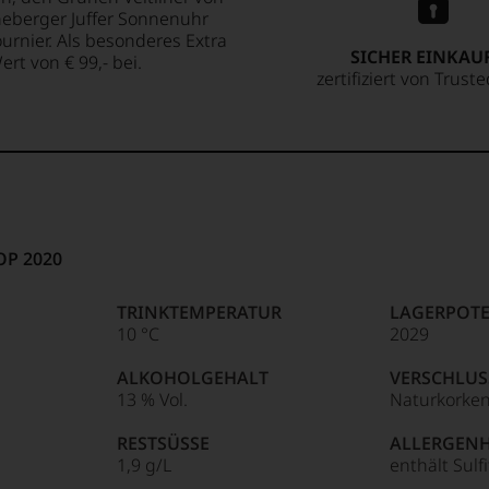
neberger Juffer Sonnenuhr
rnier. Als besonderes Extra
SICHER EINKAU
rt von € 99,- bei.
zertifiziert von Trust
AOP 2020
TRINKTEMPERATUR
LAGERPOTE
10 °C
2029
ALKOHOLGEHALT
VERSCHLUS
13 % Vol.
Naturkorke
RESTSÜSSE
ALLERGEN
1,9 g/L
enthält Sulf