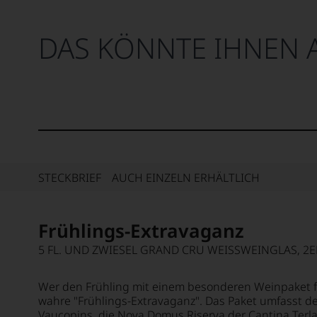
DAS KÖNNTE IHNEN 
STECKBRIEF
AUCH EINZELN ERHÄLTLICH
Frühlings-Extravaganz
5 FL. UND ZWIESEL GRAND CRU WEISSWEINGLAS, 2ER
Wer den Frühling mit einem besonderen Weinpaket f
wahre "Frühlings-Extravaganz". Das Paket umfasst de
Vaucopins, die Nova Domus Riserva der Cantina Terla