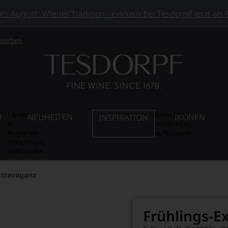
 August: Wiener Tradition - exklusiv bei Tesdorpf! Jetzt als
 werben
Länder
Inspiration
N
NEUHEITEN
IKONEN
INSPIRATION
&
Untermenü
Regionen
aufklappen
Untermenü
aufklappen
xtravaganz
Frühlings-E