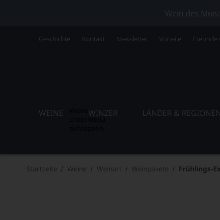
Wein des Monats
Geschichte
Kontakt
Newsletter
Vorteile
Freunde
Weine
WEINE
WINZER
LÄNDER & REGIONE
Untermenü
aufklappen
Startseite
Weine
Weinart
Weinpakete
Frühlings-E