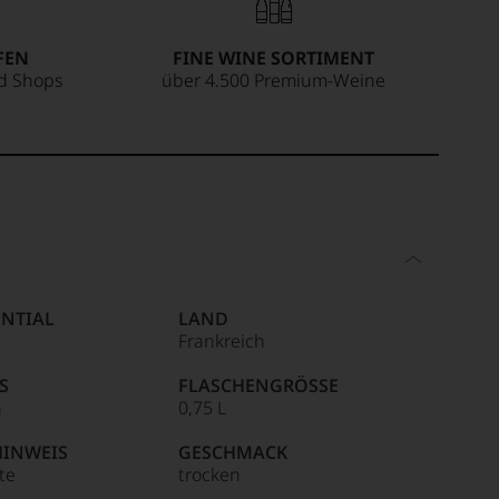
FEN
FINE WINE SORTIMENT
ed Shops
über 4.500 Premium-Weine
NTIAL
LAND
Frankreich
S
FLASCHENGRÖSSE
n
0,75 L
HINWEIS
GESCHMACK
ite
trocken