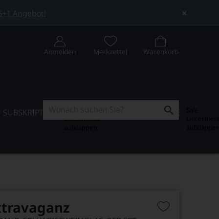
 5+1 Angebot!
Anmelden
Merkzettel
Warenkorb
Subskription
Sale
SUBSKRIPTION
WEIN-JOURNAL
SALE
Untermenü
Untermen
aufklappen
aufklappe
xtravaganz