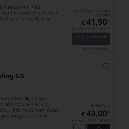
und wachsen im Ried
Ausverkauft - Nachfolger
n werden spontan vergoren
verfügbar
zfässern. In die Flasche
41,90
*
€
pro Flasche (0.75l),
€ 55,87
/L
FOLGEJAHRGANG
Lebensmittel­angaben
sling GG
eingut Fritz Haag einen
n großen Mosel-Riesling
Ab-Hof-Preis
uit, frische Quitten, Äpfel
43,00
*
€
s gebändigt durch eine
pro Flasche (0.75l),
€ 57,33
/L