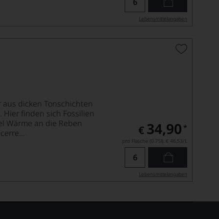
Lebensmittel­angaben
r aus dicken Tonschichten
 Hier finden sich Fossilien
iel Wärme an die Reben
34,90
*
€
erre...
pro Flasche (0.75l),
€ 46,53
/L
Lebensmittel­angaben