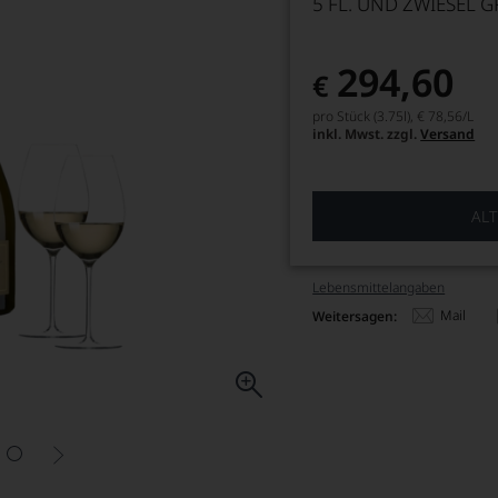
5 FL. UND ZWIESEL G
294,60
€
pro Stück (3.75l),
€ 78,56
/L
inkl. Mwst. zzgl.
Versand
ALT
Lebensmittel­angaben
Mail
Weitersagen: