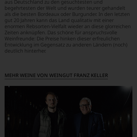
ALKOHOLGEHALT
GESCHMACK
aus Deutschland zu den gesuchtesten und
Aussendungen
12,5 % Vol.
trocken
begehrtesten der Welt und wurden teurer gehandelt
oder
als die besten Bordeaux oder Burgunder. In den letzten
in
gut 20 Jahren kann das Land qualitativ mit einer
unserem
enormen Rebsorten-Vielfalt wieder an diese glorreichen
Webshop,
Zeiten anknüpfen. Das schöne für anspruchsvolle
um
zu
Weinfreunde: Die Preise hinken dieser erfreulichen
unterstreichen,
Entwicklung im Gegensatz zu anderen Ländern (noch)
auf
deutlich hinterher.
welch
hohem
Niveau
sich
MEHR WEINE VON WEINGUT FRANZ KELLER
unsere
Weinselektion
bewegt.
Das
aber
genügt
uns
nicht
mehr.
Wir