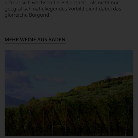
AUCH
erfreut sich wachsender Beliebtheit - als nicht nur
SELBST
geografisch naheliegendes Vorbild dient dabei das
BEWERTEN.
glorreiche Burgund.
Wir,
das
Experten-
und
MEHR WEINE AUS BADEN
Verkostungsteam
des
Hauses
Tesdorpf,
diskutieren
leidenschaftlich,
aber
konstruktiv
jeden
Wein
im
Hinblick
auf
Herkunft,
Stilistik,
Rebsortentypizität
und