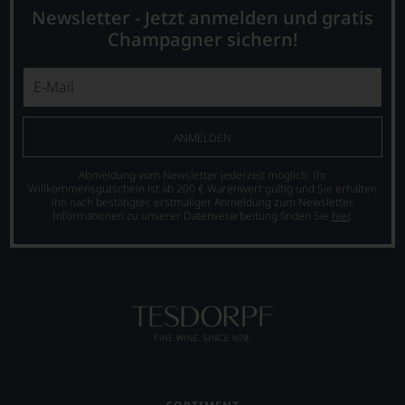
Erläuterungen,
Newsletter - Jetzt anmelden und gratis
dann
Champagner sichern!
wissen
Sie
dank
unserer
Bewertungen
stets,
ANMELDEN
was
für
Abmeldung vom Newsletter jederzeit möglich. Ihr
einen
Willkommensgutschein ist ab 200 € Warenwert gültig und Sie erhalten
Wein
ihn nach bestätigter, erstmaliger Anmeldung zum Newsletter.
Informationen zu unserer Datenverarbeitung finden Sie
hier
.
Sie
hier
genießen
können.
Natürlich
müssen
Sie
in
Zukunft
auf
R.