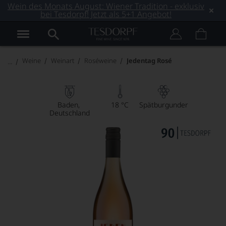
Wein des Monats August: Wiener Tradition - exklusiv
bei Tesdorpf! Jetzt als 5+1 Angebot!
Weine
Weinart
Roséweine
Jedentag Rosé
Baden
18 °C
Spätburgunder
Deutschland