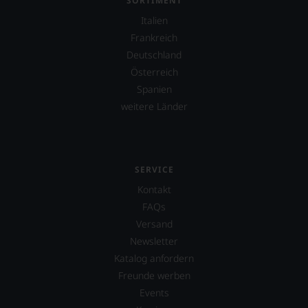
SORTIMENT
Parker
Italien
&
Co,
Frankreich
nicht
Deutschland
verzichten,
Österreich
aber
Sie
Spanien
finden
weitere Länder
fortan
an
jedem
Wein
auch
SERVICE
unsere
Kontakt
Tesdorpf-
Bewertung.
FAQs
Wir
Versand
beurteilen
Newsletter
unsere
Weine
Katalog anfordern
nach
Freunde werben
dem
Events
bekannten