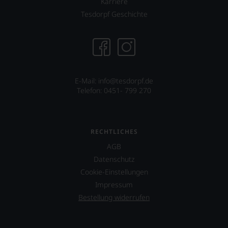
und
Karriere
bewährten
Tesdorpf Geschichte
100-
Punkte-
System.
Wir
freuen
uns
sehr
E-Mail: info@tesdorpf.de
Ihnen
Telefon: 0451- 799 270
auf
diesem
Weg
eine
RECHTLICHES
weitere
Hilfe
AGB
an
Datenschutz
die
Cookie-Einstellungen
Hand
Impressum
geben
zu
Bestellung widerrufen
können,
den
richtigen