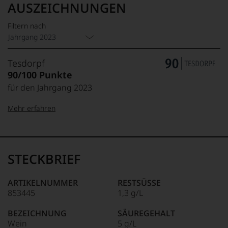
AUSZEICHNUNGEN
Filtern nach
Jahrgang 2023
Tesdorpf
90/100 Punkte
für den Jahrgang 2023
Mehr erfahren
99–100 Punkte:
Tesdorpf
Der
Name
STECKBRIEF
Tesdorpf
95–98 Punkte:
steht
für
ARTIKELNUMMER
RESTSÜSSE
»Fine
853445
1,3 g/L
90–94 Punkte:
Wine«,
für
BEZEICHNUNG
SÄUREGEHALT
die
Wein
5 g/L