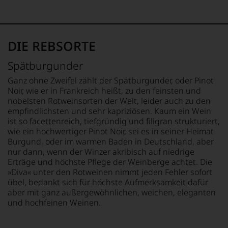
Charakteristik.
Und
daraus
ergeben
DIE REBSORTE
sich
fundierte
Spätburgunder
Bewertungen
jedes
Ganz ohne Zweifel zählt der Spätburgunder, oder Pinot
einzelnen
Noir, wie er in Frankreich heißt, zu den feinsten und
Weines.
nobelsten Rotweinsorten der Welt, leider auch zu den
Warum
empfindlichsten und sehr kapriziösen. Kaum ein Wein
also
ist so facettenreich, tiefgründig und filigran strukturiert,
sollen
wie ein hochwertiger Pinot Noir, sei es in seiner Heimat
Sie
Burgund, oder im warmen Baden in Deutschland, aber
als
nur dann, wenn der Winzer akribisch auf niedrige
Kunde
Erträge und höchste Pflege der Weinberge achtet. Die
des
»Diva« unter den Rotweinen nimmt jeden Fehler sofort
Hauses
übel, bedankt sich für höchste Aufmerksamkeit dafür
nicht
aber mit ganz außergewöhnlichen, weichen, eleganten
davon
und hochfeinen Weinen.
profitieren,
statt
an