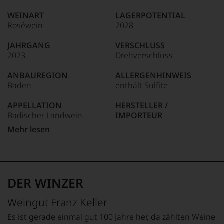
edlen
85–89 Punkte:
Weine
WEINART
LAGERPOTENTIAL
der
Roséwein
2028
Welt,
wie
JAHRGANG
VERSCHLUSS
kaum
2023
Drehverschluss
Unter 85 Punkte:
ein
anderer.
ANBAUREGION
ALLERGENHINWEIS
Das
Baden
enthält Sulfite
dokumentieren
wir
APPELLATION
HERSTELLER /
auch
Badischer Landwein
IMPORTEUR
und
gerade
Weinhaus F. Keller, D -
Mehr lesen
mit
QUALITÄTSSTUFE
79235 Vogtsburg-
Bewertungen
Landwein
Oberbergen
und
Medaillen
REBSORTEN
LAND
renommierter
100% Spätburgunder
Deutschland
DER WINZER
Weinjournalisten
oder
TRINKTEMPERATUR
FLASCHENGRÖSSE
Weingut Franz Keller
Fachpublikationen
18 °C
0,75 L
in
Es ist gerade einmal gut 100 Jahre her, da zählten Weine
unseren