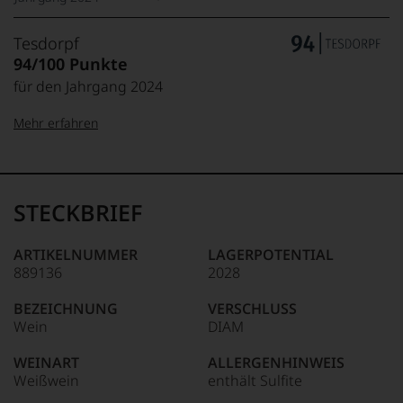
Tesdorpf
94/100 Punkte
für den Jahrgang 2024
Mehr erfahren
99–100 Punkte:
Tesdorpf
Der
Name
STECKBRIEF
Tesdorpf
95–98 Punkte:
steht
für
ARTIKELNUMMER
LAGERPOTENTIAL
»Fine
889136
2028
90–94 Punkte:
Wine«,
für
BEZEICHNUNG
VERSCHLUSS
die
Wein
DIAM
edlen
85–89 Punkte:
Weine
WEINART
ALLERGENHINWEIS
der
Weißwein
enthält Sulfite
Welt,