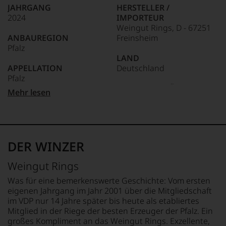
wie
JAHRGANG
HERSTELLER /
kaum
2024
IMPORTEUR
Unter 85 Punkte:
ein
Weingut Rings, D - 67251
anderer.
ANBAUREGION
Freinsheim
Das
Pfalz
dokumentieren
LAND
wir
APPELLATION
Deutschland
auch
Pfalz
und
gerade
FLASCHENGRÖSSE
Mehr lesen
mit
QUALITÄTSSTUFE
0,75 L
Bewertungen
Qba
und
GESCHMACK
Medaillen
REBSORTEN
trocken
renommierter
100% Riesling
DER WINZER
Weinjournalisten
Ø NÄHRWERTE PRO 100G
oder
BIO KENNZEICHNUNG
BRENNWERT
Weingut Rings
Fachpublikationen
HÄNDLER
300 kJ / 71 kcal
in
DE-ÖKO-006
FETT
Was für eine bemerkenswerte Geschichte: Vom ersten
unseren
0 g
eigenen Jahrgang im Jahr 2001 über die Mitgliedschaft
Aussendungen
BIO KENNZEICHNUNG
davon gesättigte
im VDP nur 14 Jahre später bis heute als etabliertes
oder
PRODUKT
Fettsäuren: 0 g
Mitglied in der Riege der besten Erzeuger der Pfalz. Ein
in
DE-ÖKO-022
KOHLENHYDRATE
großes Kompliment an das Weingut Rings. Exzellente,
unserem