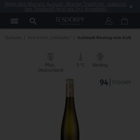
Wein des Monats August: Wiener Tradition - exklusiv
bei Tesdorpf! Jetzt als 5+1 Angebot!
Startseite
Ihre Suche: „kallstadter“
Kallstadt Riesling vom Kalk
Pfalz
9 °C
Riesling
Deutschland