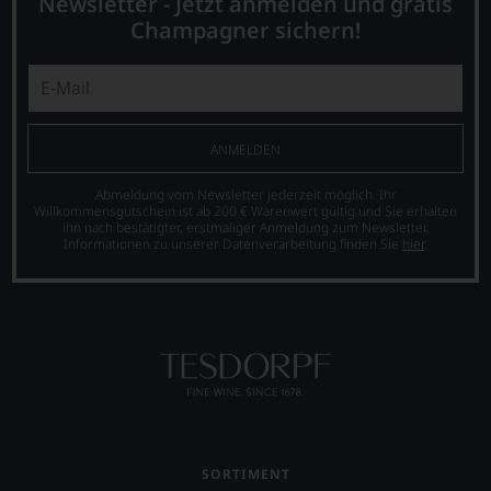
Newsletter - Jetzt anmelden und gratis
dank
Champagner sichern!
unserer
Bewertungen
stets,
was
für
einen
ANMELDEN
Wein
Sie
Abmeldung vom Newsletter jederzeit möglich. Ihr
hier
Willkommensgutschein ist ab 200 € Warenwert gültig und Sie erhalten
genießen
ihn nach bestätigter, erstmaliger Anmeldung zum Newsletter.
können.
Informationen zu unserer Datenverarbeitung finden Sie
hier
.
Natürlich
müssen
Sie
in
Zukunft
auf
R.
Parker
&
Co,
SORTIMENT
nicht