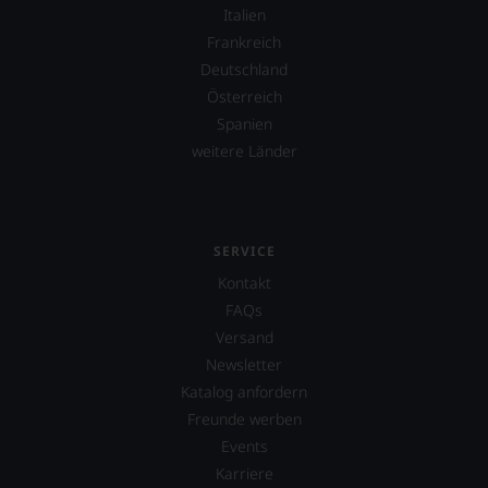
verzichten,
Italien
aber
Frankreich
Sie
Deutschland
finden
Österreich
fortan
an
Spanien
jedem
weitere Länder
Wein
auch
unsere
Tesdorpf-
Bewertung.
SERVICE
Wir
Kontakt
beurteilen
unsere
FAQs
Weine
Versand
nach
Newsletter
dem
bekannten
Katalog anfordern
und
Freunde werben
bewährten
Events
100-
Punkte-
Karriere