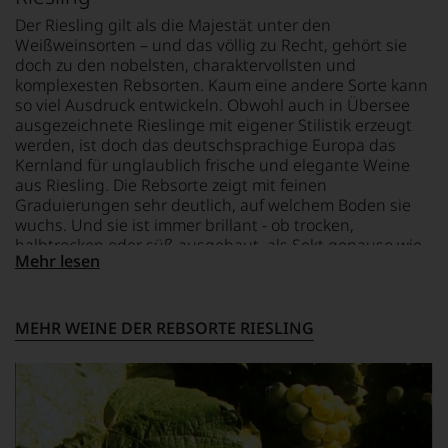
sich
Der Riesling gilt als die Majestät unter den
fundierte
Weißweinsorten – und das völlig zu Recht, gehört sie
Bewertungen
doch zu den nobelsten, charaktervollsten und
jedes
komplexesten Rebsorten. Kaum eine andere Sorte kann
einzelnen
so viel Ausdruck entwickeln. Obwohl auch in Übersee
Weines.
ausgezeichnete Rieslinge mit eigener Stilistik erzeugt
Warum
werden, ist doch das deutschsprachige Europa das
also
Kernland für unglaublich frische und elegante Weine
sollen
aus Riesling. Die Rebsorte zeigt mit feinen
Sie
Graduierungen sehr deutlich, auf welchem Boden sie
als
wuchs. Und sie ist immer brillant - ob trocken,
Kunde
halbtrocken oder süß ausgebaut, als Sekt genauso wie
des
Mehr lesen
als Trockenbeerenauslese. Entscheidend ist der hohe
Hauses
nicht
Säuregehalt der Trauben, der die Süße wunderbar
davon
einbinden kann und ein Gegengewicht dazu schafft.
profitieren,
Hinzu kommt die Fähigkeit des Rieslings, sich einer
MEHR WEINE DER REBSORTE RIESLING
statt
breiten Auswahl an Speisen bestens anpassen zu
an
können. Riesling – das ist Faszination pur.
Stelle
sich
nur
auf