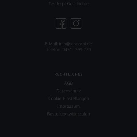
System.
Tesdorpf Geschichte
Wir
freuen
uns
sehr
Ihnen
auf
diesem
E-Mail: info@tesdorpf.de
Weg
Telefon: 0451- 799 270
eine
weitere
Hilfe
an
RECHTLICHES
die
Hand
AGB
geben
Datenschutz
zu
Cookie-Einstellungen
können,
den
Impressum
richtigen
Bestellung widerrufen
Wein
zu
finden.