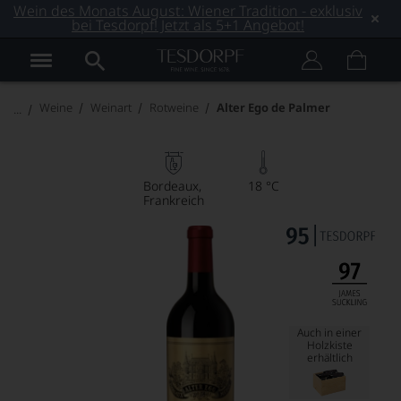
Wein des Monats August: Wiener Tradition - exklusiv
bei Tesdorpf! Jetzt als 5+1 Angebot!
Weine
Weinart
Rotweine
Alter Ego de Palmer
Bordeaux
18 °C
Frankreich
Auch in einer
Holzkiste
erhältlich