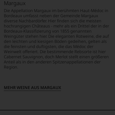
Beginn
und
Margaux
sowie
der
Verkostungsteam
über
80er
Die Appellation Margaux im berühmten Haut-Médoc in
des
Kulinarik-
Jahre
Bordeaux umfasst neben der Gemeinde Margaux
Hauses
Reisen,
führten
Tesdorpf,
diverse Nachbardörfer. Hier finden sich die meisten
Restaurant-
ihn
diskutieren
hochrangigen Châteaus - mehr als ein Drittel der in der
Neueröffnungen
erste
leidenschaftlich,
Bordeaux-Klassifizierung von 1855 genannten
und
Reisen
aber
Weingüter stehen hier. Die eleganten Rotweine, die auf
Bars.
nach
konstruktiv
den leichten und kiesigen Böden gedeihen, gelten als
Seit
Europa,
jeden
die feinsten und duftigsten, die das Médoc der
seiner
wo
Wein
Geburtsstunde
Weinwelt offeriert. Die bestimmende Rebsorte ist hier
er
im
richtet
Cabernet Sauvignon, doch Merlot stellt einen größeren
seine
Hinblick
der
Anteil als in den anderen Spitzenappellationen der
große
auf
Falstaff
Region.
Liebe
Herkunft,
jährlich
zu
Stilistik,
einen
den
Rebsortentypizität
Rotweinpreis
Top-
und
für
MEHR WEINE AUS MARGAUX
Weinen
Charakteristik.
Weine
aus
Und
aus
Bordeaux
daraus
Österreich
und
ergeben
aus,
Italien
sich
dessen
entdeckte.
fundierte
Ergebnisse