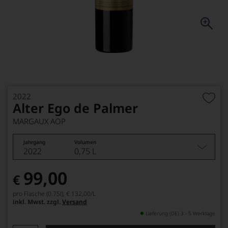
2022
Alter Ego de Palmer
MARGAUX AOP
Jahrgang
Volumen
2022
0,75 L
99,00
€
pro Flasche (0.75l),
€ 132,00
/L
inkl. Mwst. zzgl.
Versand
Lieferung (DE) 3 - 5 Werktage