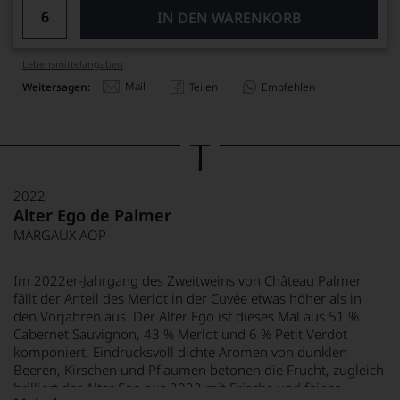
IN DEN WARENKORB
Lebensmittel­angaben
Mail
Weitersagen:
Teilen
Empfehlen
2022
Alter Ego de Palmer
MARGAUX AOP
Im 2022er-Jahrgang des Zweitweins von Château Palmer
fällt der Anteil des Merlot in der Cuvée etwas höher als in
den Vorjahren aus. Der Alter Ego ist dieses Mal aus 51 %
Cabernet Sauvignon, 43 % Merlot und 6 % Petit Verdot
komponiert. Eindrucksvoll dichte Aromen von dunklen
Beeren, Kirschen und Pflaumen betonen die Frucht, zugleich
brilliert der Alter Ego aus 2022 mit Frische und feiner