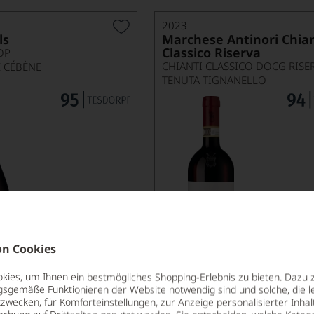
2023
ls
Marchese Antinori Chian
Classico Riserva
OP
CHIANTI CLASSICO DOCG RISE
 CÉBÈNE
TENUTA TIGNANELLO
24,90
*
€
€
pro Flasche (0.75l),
€ 33,20
/L
pro Flasche (0.7
n Cookies
ies, um Ihnen ein bestmögliches Shopping-Erlebnis zu bieten. Dazu 
Lebensmittel­angaben
Lebensm
gsgemäße Funktionieren der Website notwendig sind und solche, die le
zwecken, für Komforteinstellungen, zur Anzeige personalisierter Inhal