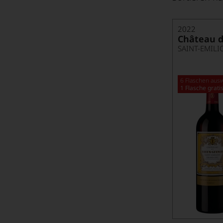
2022
Château d
SAINT-EMIL
6 Flaschen ausw
1 Flasche grati