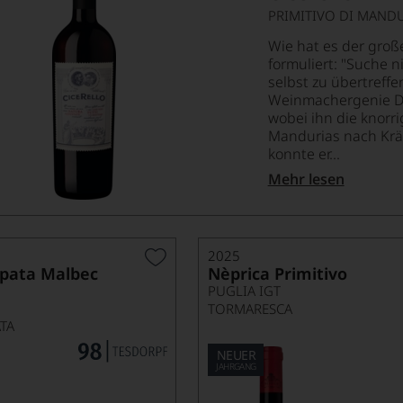
PRIMITIVO DI MAND
Wie hat es der groß
formuliert: "Suche n
selbst zu übertreff
Weinmachergenie Da
wobei ihn die knorr
Mandurias nach Kräf
konnte er...
Mehr lesen
2025
pata Malbec
Nèprica Primitivo
PUGLIA IGT
TORMARESCA
TA
NEUER
JAHRGANG