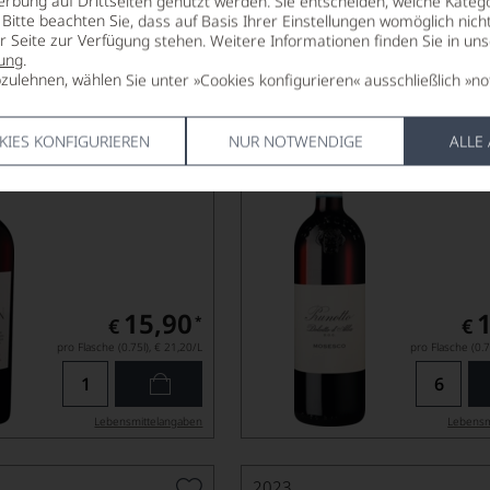
erbung auf Drittseiten genutzt werden. Sie entscheiden, welche Katego
Bitte beachten Sie, dass auf Basis Ihrer Einstellungen womöglich nich
er Seite zur Verfügung stehen. Weitere Informationen finden Sie in un
2024
ung
.
Rotspon Cuvée
Mosesco
zulehnen, wählen Sie unter »Cookies konfigurieren« ausschließlich »no
e
DOLCETTO D'ALBA DOC
AOP
PRUNOTTO
KIES KONFIGURIEREN
NUR NOTWENDIGE
ALLE
15,90
*
€
€
pro Flasche (0.75l),
€ 21,20
/L
pro Flasche (0.7
Lebensmittel­angaben
Lebensm
2023