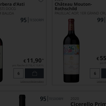
arbera d'Asti
Château Mouton-
Rothschild
ASTI DOCG
M BAUDA
55
€
11,90
*
€
pro Fl
pro Flasche (0.75l),
€ 15,87
/L
Lebensmittel­angaben
Lebensm
2020
Cicerello Prim