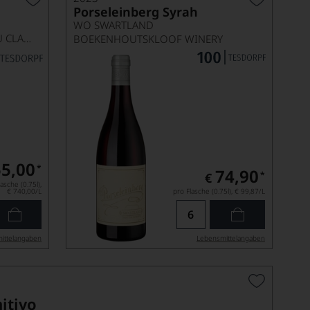
Porseleinberg Syrah
WO SWARTLAND
PAUILLAC AOP, 1ER GRAND CRU CLASSÉ
BOEKENHOUTSKLOOF WINERY
5,00
*
74,90
*
€
asche (0.75l),
€ 740,00
/L
pro Flasche (0.75l),
€ 99,87
/L
ittel­angaben
Lebensmittel­angaben
itivo