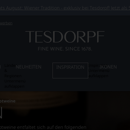
 August: Wiener Tradition - exklusiv bei Tesdorpf! Jetzt als
 werben
Länder
Inspiration
N
NEUHEITEN
IKONEN
INSPIRATION
&
Untermenü
Regionen
aufklappen
Untermenü
aufklappen
otweine
N
otweine entfaltet sich auf den folgenden