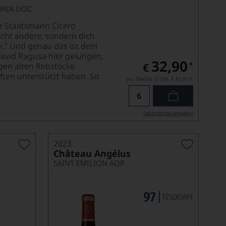
URIA DOC
e Staatsmann Cicero
icht andere, sondern dich
en." Und genau das ist dem
vid Ragusa hier gelungen,
32,90
*
igen alten Rebstöcke
€
ten unterstützt haben. So
pro Flasche (0.75l),
€ 43,87
/L
Lebensmittel­angaben
2023
Château Angélus
SAINT-EMILION AOP