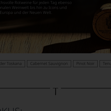
uchsvolle Rotweine für jeden Tag ebenso
ionalen Weinwelt bis hin zu Icons und
 Europa und der Neuen Welt.
der Toskana
Cabernet Sauvignon
Pinot Noir
Tenu