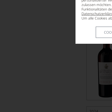
personalisierter W
zulassen möchten. 
Funktionalitäten d
2019
Datenschutzerklär
Lübecker 
Um alle Cookies ab
Historiqu
BORDEAUX 
COO
2024