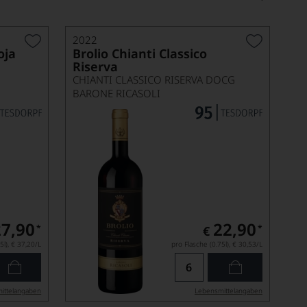
2022
oja
Brolio Chianti Classico
Riserva
CHIANTI CLASSICO RISERVA DOCG
BARONE RICASOLI
27,90
22,90
*
*
€
5l),
€ 37,20
/L
pro Flasche (0.75l),
€ 30,53
/L
ittel­angaben
Lebensmittel­angaben