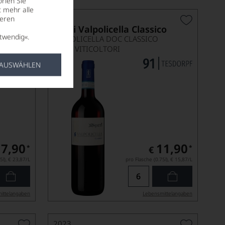
rien Sie
t mehr alle
seren
2023
Speri Valpolicella Classico
twendig«.
VALPOLICELLA DOC CLASSICO
SPERI VITICOLTORI
 AUSWÄHLEN
17,90
11,90
*
*
€
5l),
€ 23,87
/L
pro Flasche (0.75l),
€ 15,87
/L
ittel­angaben
Lebensmittel­angaben
2023