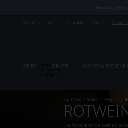
Wein des Monats
Geschichte
Kontakt
Newsletter
Vorteile
Freunde
Weine
WEINE
WINZER
LÄNDER & REGIONE
Untermenü
aufklappen
Startseite
Weine
Weinart
R
ROTWEI
Die faszinierende Welt edler R