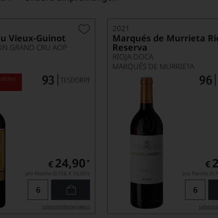
2021
u Vieux-Guinot
Marqués de Murrieta Ri
Reserva
ION GRAND CRU AOP
RIOJA DOCA
MARQUÉS DE MURRIETA
ählen -
s
24,90
*
€
€
pro Flasche (0.75l),
€ 33,20
/L
pro Flasche (0.7
Lebensmittel­angaben
Lebensm