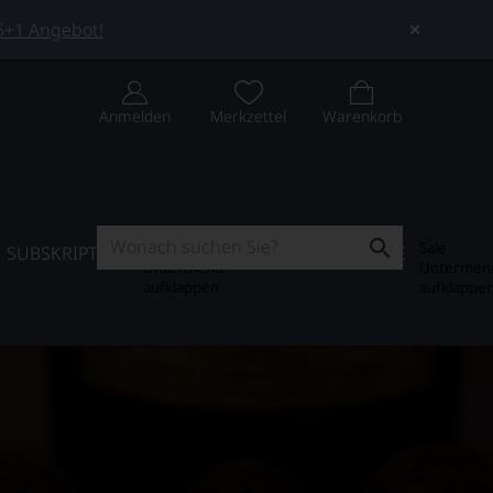
 5+1 Angebot!
Anmelden
Merkzettel
Warenkorb
Subskription
Sale
SUBSKRIPTION
WEIN-JOURNAL
SALE
Untermenü
Untermen
aufklappen
aufklappe