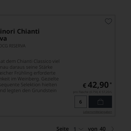
nori Chianti
rva
OCG RISERVA
at dem Chianti Classico viel
nau daraus seine Stärke
eicher Frühling erforderte
keit im Weinberg. Gezielte
42,90
*
equente Selektion hielten
€
nd legten den Grundstein
pro Flasche (0.75l),
€ 57,20
/L
Lebensmittel­angaben
Seite
von
40
1