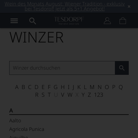
Wein des Monats August: Wiener Tradition - exklusiv
bei Tesdorpf! Jetzt als 5+1 Angebot!
WINZER
A
B
C
D
E
F
G
H
I
J
K
L
M
N
O
P
Q
R
S
T
U
V
W
X
Y
Z
123
A
Aalto
Agricola Punica
Aiguilhe