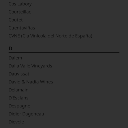
Cos Labory
Courteillac
Coutet
Cuentaviñas
CVNE (Cía Vinícola del Norte de España)
D
Dalem
Dalla Valle Vineyards
Dauvissat
David & Nadia Wines
Delamain
D'Esclans
Despagne
Didier Dageneau
Dievole