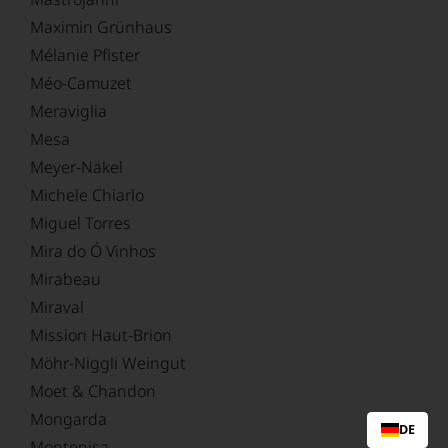
Maximin Grünhaus
Mélanie Pfister
Méo-Camuzet
Meraviglia
Mesa
Meyer-Näkel
Michele Chiarlo
Miguel Torres
Mira do Ó Vinhos
Mirabeau
Miraval
Mission Haut-Brion
Möhr-Niggli Weingut
Moet & Chandon
Mongarda
DE
Montenisa