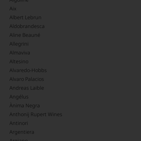
Aix
Albert Lebrun
Aldobrandesca
Aline Beauné
Allegrini
Almaviva
Altesino
Alvaredo-Hobbs
Alvaro Palacios
Andreas Laible
Angélus
Ànima Negra
Anthonij Rupert Wines
Antinori
Argentiera
Argiano