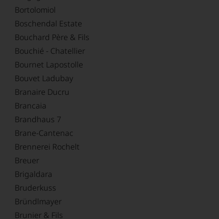
Bortolomiol
Boschendal Estate
Bouchard Père & Fils
Bouchié - Chatellier
Bournet Lapostolle
Bouvet Ladubay
Branaire Ducru
Brancaia
Brandhaus 7
Brane-Cantenac
Brennerei Rochelt
Breuer
Brigaldara
Bruderkuss
Bründlmayer
Brunier & Fils