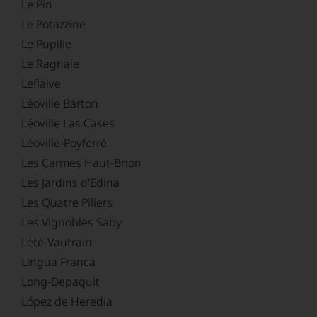
Le Pin
Le Potazzine
Le Pupille
Le Ragnaie
Leflaive
Léoville Barton
Léoville Las Cases
Léoville-Poyferré
Les Carmes Haut-Brion
Les Jardins d'Edina
Les Quatre Piliers
Les Vignobles Saby
Lété-Vautrain
Lingua Franca
Long-Depaquit
López de Heredia