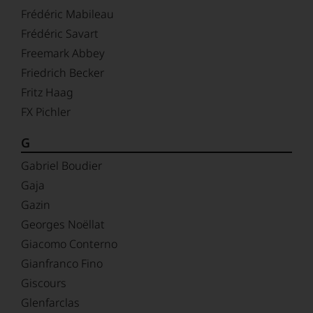
Frédéric Mabileau
Frédéric Savart
Freemark Abbey
Friedrich Becker
Fritz Haag
FX Pichler
G
Gabriel Boudier
Gaja
Gazin
Georges Noëllat
Giacomo Conterno
Gianfranco Fino
Giscours
Glenfarclas