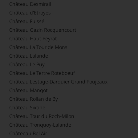
Château Desmirail
Château d'Etroyes
Château Fuissé
Château Gazin Rocquencourt
Château Haut Peyrat
Château La Tour de Mons
Château Lalande
Château Le Puy
Château Le Tertre Roteboeuf
Château Lestage-Darquier Grand Poujeaux
Château Mangot
Château Rollan de By
Château Sixtine
Château Tour du Roch-Milon
Château Tronquoy-Lalande
Châteeau Bel Air