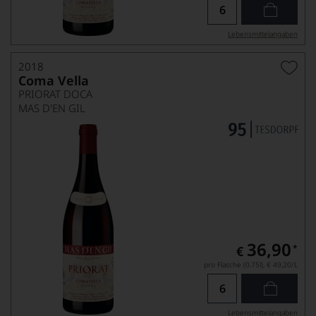
Lebensmittel­angaben
2018
Coma Vella
PRIORAT DOCA
MAS D'EN GIL
36,90
*
€
pro Flasche (0.75l),
€ 49,20
/L
Lebensmittel­angaben