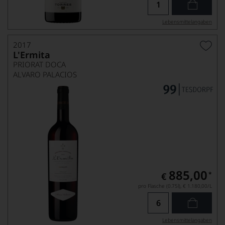
Lebensmittel­angaben
2017
L'Ermita
PRIORAT DOCA
ALVARO PALACIOS
885,00
*
€
pro Flasche (0.75l),
€ 1.180,00
/L
Lebensmittel­angaben