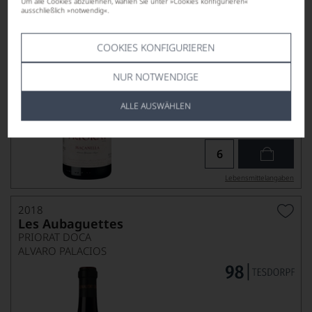
Um alle Cookies abzulehnen, wählen Sie unter »Cookies konfigurieren«
ausschließlich »notwendig«.
COOKIES KONFIGURIEREN
NUR NOTWENDIGE
ALLE AUSWÄHLEN
139,00
*
€
pro Flasche (0.75l),
€ 185,33
/L
Lebensmittel­angaben
2018
Les Aubaguettes
PRIORAT DOCA
ALVARO PALACIOS