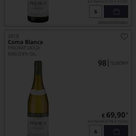
pro Flasche (0.75l),
€ 93,20
/L
Lebensmittel­angaben
2019
Coma Blanca
PRIORAT DOCA
MAS D'EN GIL
69,90
*
€
pro Flasche (0.75l),
€ 93,20
/L