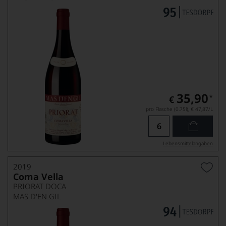
35,90
*
€
pro Flasche (0.75l),
€ 47,87
/L
Lebensmittel­angaben
2019
Coma Vella
PRIORAT DOCA
MAS D'EN GIL