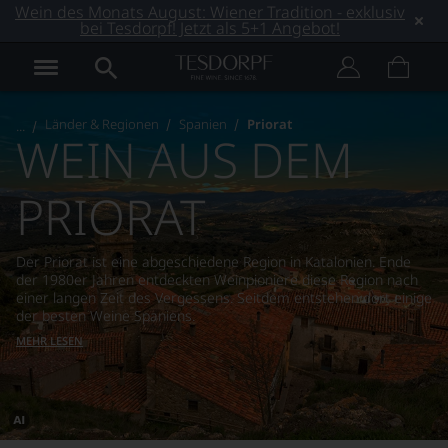
Wein des Monats August: Wiener Tradition - exklusiv
bei Tesdorpf! Jetzt als 5+1 Angebot!
Länder & Regionen
Spanien
Priorat
WEIN AUS DEM
PRIORAT
Der Priorat ist eine abgeschiedene Region in Katalonien. Ende
der 1980er Jahren entdeckten Weinpioniere diese Region nach
einer langen Zeit des Vergessens. Seitdem entstehen dort einige
der besten Weine Spaniens.
MEHR LESEN
Dieses