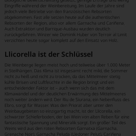
Eingriffe während der Weinbereitung. Im Laufe der Jahre sind
jedoch viele Betriebe von den französischen Rebsorten
abgekommen. Fast alle setzen heute auf die authentischen
Rebsorten der Region, also vor allem Garnacha und Cariñena.
Auch Extraktion und Barrique-Ausbau wurden deutlich
zurückgefahren. Winzer wie Dominik Huber von Terroir al Limit
verzichten heute sogar komplett auf den Einsatz von Holz.
Llicorella ist der Schlüssel
Die Weinberge liegen meist hoch und teilweise über 1.000 Meter
in Steilhängen. Das Klima ist insgesamt recht mild, die Sommer
nicht zu heiß und nicht zu trocken, da das Mittelmeer stetig
kühle Brisen und Luftfeuchte in die Region bringt und ein
entscheidender Faktor ist – auch wenn sich das mit dem
Klimawandel und der deutlichen Erwärmung des Mittelmeeres
noch weiter ändern wird. Der Riu de Siurana, ein Nebenfluss des
Ebro, sorgt für Wasser. Was den Priorat aber unter den
Weinbaugebieten so einzigartig macht, ist der Llicorella, ein
schwarzer Schieferboden, der bei Wein von alten Reben für eine
fantastische Spannung und Mineralik sorgt. Ein großer Teil des
Weins wird aus den roten Rebsorten Garnatxa (Garnacha,
Grenache Noir), Garnacha Peluda (Lledoner Pelut), Cariñena