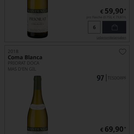
59,90
*
€
pro Flasche (0.75l),
€ 79,87
/L
Lebensmittel­angaben
2018
Coma Blanca
PRIORAT DOCA
MAS D'EN GIL
69,90
*
€