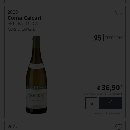
2020
Coma Calcari
PRIORAT DOCA
MAS D'EN GIL
36,90
*
€
pro Flasche (0.75l),
€ 49,20
/L
Lebensmittel­angaben
2022