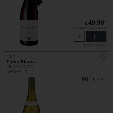
49,90
*
€
pro Flasche (0.75l),
€ 66,53
/L
Lebensmittel­angaben
2017
Coma Blanca
PRIORAT DOCA
MAS D'EN GIL