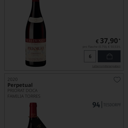
37,90
*
€
pro Flasche (0.75l),
€ 50,53
/L
Lebensmittel­angaben
2020
Perpetual
PRIORAT DOCA
FAMILIA TORRES