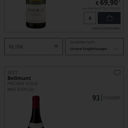
69,90
*
€
pro Flasche (0.75l),
€ 93,20
/L
Lebensmittel­angaben
Sortieren nach:
FILTER
Unsere Empfehlungen
2021
Bellmunt
PRIORAT DOCA
MAS D'EN GIL