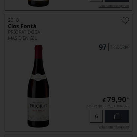
Lebensmittel­angaben
2018
Clos Fontà
PRIORAT DOCA
MAS D'EN GIL
79,90
*
€
pro Flasche (0.75l),
€ 106,53
/L
Lebensmittel­angaben