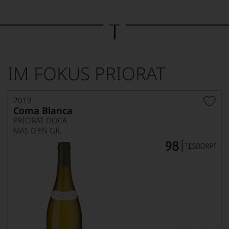
Bild
wurde
mithilfe
von
KI
verändert.
IM FOKUS PRIORAT
2019
Coma Blanca
PRIORAT DOCA
MAS D'EN GIL