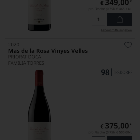
349,00
*
€
pro Flasche (0.75l),
€ 465,33
/L
Lebensmittel­angaben
2020
Mas de la Rosa Vinyes Velles
PRIORAT DOCA
FAMILIA TORRES
375,00
*
€
pro Flasche (0.75l),
€ 500,00
/L