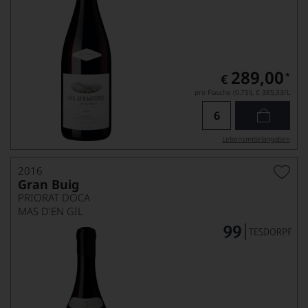
289,00
*
€
pro Flasche (0.75l),
€ 385,33
/L
Lebensmittel­angaben
2016
Gran Buig
PRIORAT DOCA
MAS D'EN GIL