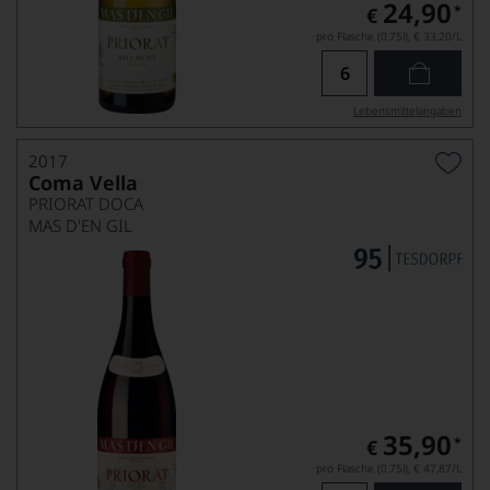
24,90
*
€
pro Flasche (0.75l),
€ 33,20
/L
Lebensmittel­angaben
2017
Coma Vella
PRIORAT DOCA
MAS D'EN GIL
35,90
*
€
pro Flasche (0.75l),
€ 47,87
/L