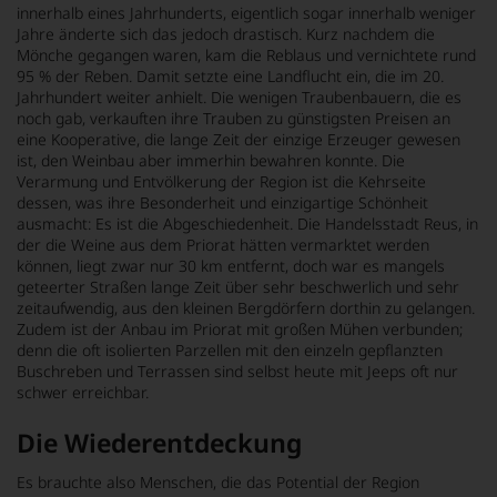
innerhalb eines Jahrhunderts, eigentlich sogar innerhalb weniger
Jahre änderte sich das jedoch drastisch. Kurz nachdem die
Mönche gegangen waren, kam die Reblaus und vernichtete rund
95 % der Reben. Damit setzte eine Landflucht ein, die im 20.
Jahrhundert weiter anhielt. Die wenigen Traubenbauern, die es
noch gab, verkauften ihre Trauben zu günstigsten Preisen an
eine Kooperative, die lange Zeit der einzige Erzeuger gewesen
ist, den Weinbau aber immerhin bewahren konnte. Die
Verarmung und Entvölkerung der Region ist die Kehrseite
dessen, was ihre Besonderheit und einzigartige Schönheit
ausmacht: Es ist die Abgeschiedenheit. Die Handelsstadt Reus, in
der die Weine aus dem Priorat hätten vermarktet werden
können, liegt zwar nur 30 km entfernt, doch war es mangels
geteerter Straßen lange Zeit über sehr beschwerlich und sehr
zeitaufwendig, aus den kleinen Bergdörfern dorthin zu gelangen.
Zudem ist der Anbau im Priorat mit großen Mühen verbunden;
denn die oft isolierten Parzellen mit den einzeln gepflanzten
Buschreben und Terrassen sind selbst heute mit Jeeps oft nur
schwer erreichbar.
Die Wiederentdeckung
Es brauchte also Menschen, die das Potential der Region