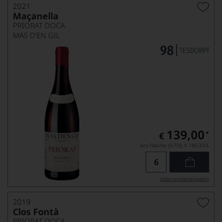
2021
Maçanella
PRIORAT DOCA
MAS D'EN GIL
139,00
*
€
pro Flasche (0.75l),
€ 185,33
/L
Lebensmittel­angaben
2019
Clos Fontà
PRIORAT DOCA