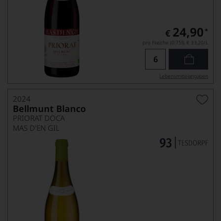
24,90
*
€
pro Flasche (0.75l),
€ 33,20
/L
Lebensmittel­angaben
2024
Bellmunt Blanco
PRIORAT DOCA
MAS D'EN GIL