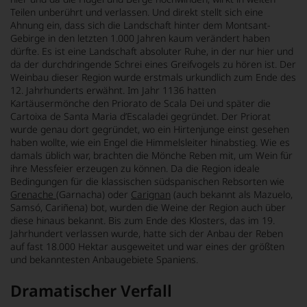
Teilen unberührt und verlassen. Und direkt stellt sich eine
Ahnung ein, dass sich die Landschaft hinter dem Montsant-
Gebirge in den letzten 1.000 Jahren kaum verändert haben
dürfte. Es ist eine Landschaft absoluter Ruhe, in der nur hier und
da der durchdringende Schrei eines Greifvogels zu hören ist. Der
Weinbau dieser Region wurde erstmals urkundlich zum Ende des
12. Jahrhunderts erwähnt. Im Jahr 1136 hatten
Kartäusermönche den Priorato de Scala Dei und später die
Cartoixa de Santa Maria d’Escaladei gegründet. Der Priorat
wurde genau dort gegründet, wo ein Hirtenjunge einst gesehen
haben wollte, wie ein Engel die Himmelsleiter hinabstieg. Wie es
damals üblich war, brachten die Mönche Reben mit, um Wein für
ihre Messfeier erzeugen zu können. Da die Region ideale
Bedingungen für die klassischen südspanischen Rebsorten wie
Grenache
(Garnacha) oder
Carignan
(auch bekannt als Mazuelo,
Samsó, Cariñena) bot, wurden die Weine der Region auch über
diese hinaus bekannt. Bis zum Ende des Klosters, das im 19.
Jahrhundert verlassen wurde, hatte sich der Anbau der Reben
auf fast 18.000 Hektar ausgeweitet und war eines der größten
und bekanntesten Anbaugebiete Spaniens.
Dramatischer Verfall