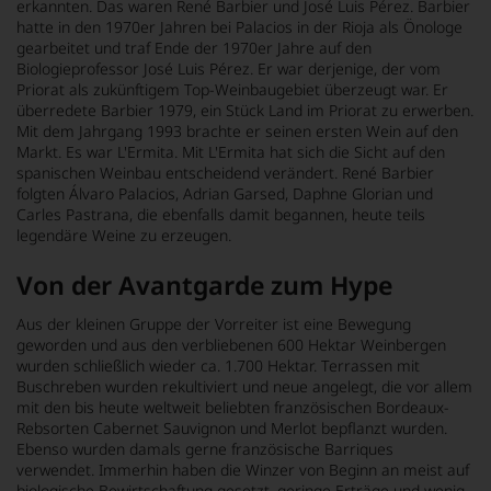
erkannten. Das waren René Barbier und José Luis Pérez. Barbier
hatte in den 1970er Jahren bei Palacios in der Rioja als Önologe
gearbeitet und traf Ende der 1970er Jahre auf den
Biologieprofessor José Luis Pérez. Er war derjenige, der vom
Priorat als zukünftigem Top-Weinbaugebiet überzeugt war. Er
überredete Barbier 1979, ein Stück Land im Priorat zu erwerben.
Mit dem Jahrgang 1993 brachte er seinen ersten Wein auf den
Markt. Es war L'Ermita. Mit L'Ermita hat sich die Sicht auf den
spanischen Weinbau entscheidend verändert. René Barbier
folgten Álvaro Palacios, Adrian Garsed, Daphne Glorian und
Carles Pastrana, die ebenfalls damit begannen, heute teils
legendäre Weine zu erzeugen.
Von der Avantgarde zum Hype
Aus der kleinen Gruppe der Vorreiter ist eine Bewegung
geworden und aus den verbliebenen 600 Hektar Weinbergen
wurden schließlich wieder ca. 1.700 Hektar. Terrassen mit
Buschreben wurden rekultiviert und neue angelegt, die vor allem
mit den bis heute weltweit beliebten französischen Bordeaux-
Rebsorten Cabernet Sauvignon und Merlot bepflanzt wurden.
Ebenso wurden damals gerne französische Barriques
verwendet. Immerhin haben die Winzer von Beginn an meist auf
biologische Bewirtschaftung gesetzt, geringe Erträge und wenig