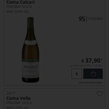
Coma Calcari
PRIORAT DOCA
MAS D'EN GIL
37,90
*
€
pro Flasche (0.75l),
€ 50,53
/L
Lebensmittel­angaben
2017
Coma Vella
PRIORAT DOCA
MAS D'EN GIL