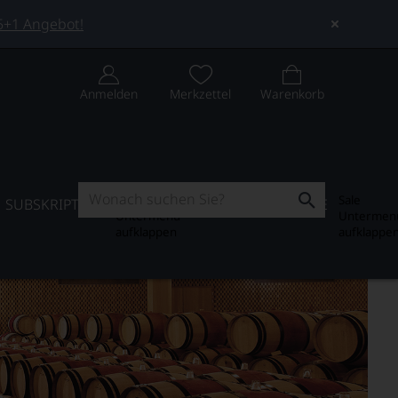
 5+1 Angebot!
Anmelden
Merkzettel
Warenkorb
Subskription
Sale
SUBSKRIPTION
WEIN-JOURNAL
SALE
Untermenü
Untermen
aufklappen
aufklappe