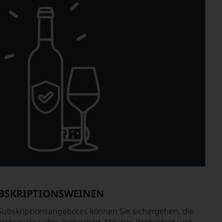
UBSKRIPTIONSWEINEN
Subskriptionsangebotes können Sie sichergehen, die
chse wie Lafite-Rothschild, Mouton-Rothschild und