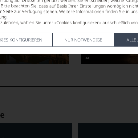
erbung auf Drittseiten genutzt werden. Sie entscheiden, welche Katego
Bitte beachten Sie, dass auf Basis Ihrer Einstellungen womöglich nich
Gereift
er Seite zur Verfügung stehen. Weitere Informationen finden Sie in un
ung
.
zulehnen, wählen Sie unter »Cookies konfigurieren« ausschließlich »no
JETZT ENT
KIES KONFIGURIEREN
NUR NOTWENDIGE
ALLE
Dieses
Bild
wurde
mithilfe
von
KI
verändert.
le