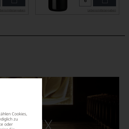
bensmittel­angaben
Lebensmittel­angaben
zählen Cookies,
RDEAUX
diglich zu
te oder