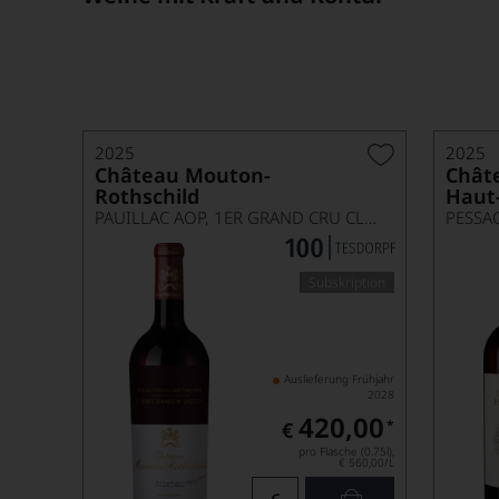
2025
2025
Château Mouton-
Chât
Rothschild
Haut
PAUILLAC AOP, 1ER GRAND CRU CLASSÉ
PESSA
Subskription
Auslieferung Frühjahr
2028
420,00
*
€
pro Flasche (0.75l),
€ 560,00
/L