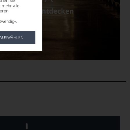
rien Sie
t mehr alle
e Bordeaux entdecken
seren
twendig«.
DECKEN
 AUSWÄHLEN