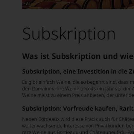
Dieses
Bild
wurde
Subskription
mithilfe
von
KI
verändert.
Was ist Subskription und wie 
Subskription, eine Investition in die
Es gibt einfach Weine, die so begehrt sind, dass 
den Domaines ihre Weine bereits ein Jahr vor der 
Weine meist zu einem Preis anbieten, der unter de
Subskription: Vorfreude kaufen, Rari
Neben Bordeaux wird diese Praxis auch für Chât
weiter wachsende Interesse von Privatkunden berüc
rare Weine aus Bordeaux und Châteauneuf-du-Pape 