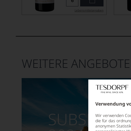
Lebensmittel­angaben
WEITERE ANGEBOTE
Verwendung vo
SUBSKRIPT
Wir verwenden Cook
die für das ordnun
anonymen Statistik