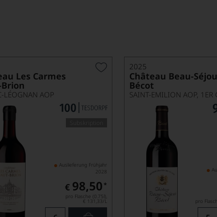
2025
eau Les Carmes
Château Beau-Séjou
-Brion
Bécot
C-LÉOGNAN AOP
Subskription
Auslieferung Frühjahr
Au
2028
98,50
*
€
pro Flasche (0.75l),
€ 131,33
/L
pro Flasch