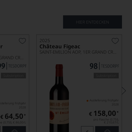
HIER ENTDECKEN
2025
r
Château Figeac
SAINT-EMILION AOP, 1ER GRAND CRU CLASSÉ A
SAINT-EMILION AOP, 1ER GRAND CRU CLASSÉ B
Subskription
Subskription
Auslieferung Frühjahr
slieferung Frühjahr
2028
2028
158,00
*
€
64,50
*
€
pro Flasche (0.75l),
e (0.75l),
€ 86,00
/L
€ 210,67
/L