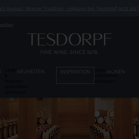
 August: Wiener Tradition - exklusiv bei Tesdorpf! Jetzt als
 werben
Länder
Inspiration
N
NEUHEITEN
IKONEN
INSPIRATION
&
Untermenü
Regionen
aufklappen
Untermenü
aufklappen