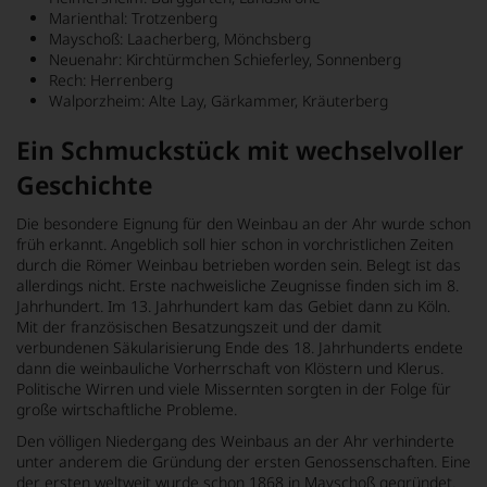
Marienthal: Trotzenberg
Mayschoß: Laacherberg, Mönchsberg
Neuenahr: Kirchtürmchen Schieferley, Sonnenberg
Rech: Herrenberg
Walporzheim: Alte Lay, Gärkammer, Kräuterberg
Ein Schmuckstück mit wechselvoller
Geschichte
Die besondere Eignung für den Weinbau an der Ahr wurde schon
früh erkannt. Angeblich soll hier schon in vorchristlichen Zeiten
durch die Römer Weinbau betrieben worden sein. Belegt ist das
allerdings nicht. Erste nachweisliche Zeugnisse finden sich im 8.
Jahrhundert. Im 13. Jahrhundert kam das Gebiet dann zu Köln.
Mit der französischen Besatzungszeit und der damit
verbundenen Säkularisierung Ende des 18. Jahrhunderts endete
dann die weinbauliche Vorherrschaft von Klöstern und Klerus.
Politische Wirren und viele Missernten sorgten in der Folge für
große wirtschaftliche Probleme.
Den völligen Niedergang des Weinbaus an der Ahr verhinderte
unter anderem die Gründung der ersten Genossenschaften. Eine
der ersten weltweit wurde schon 1868 in Mayschoß gegründet.