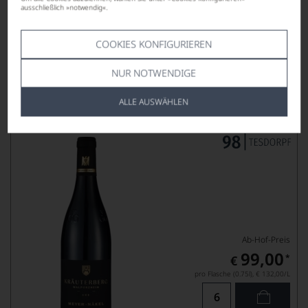
pro Flasche (0.75l),
€ 113,33
/L
ausschließlich »notwendig«.
COOKIES KONFIGURIEREN
Lebensmittel­angaben
NUR NOTWENDIGE
2022
Kräuterberg Spätburgunder GG
ALLE AUSWÄHLEN
TROCKEN, AHR
WEINGUT MEYER-NÄKEL
Ab-Hof-Preis
99,00
*
€
pro Flasche (0.75l),
€ 132,00
/L