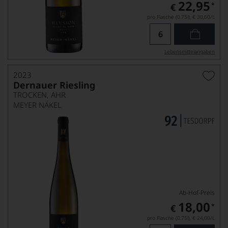
22,95
*
€
pro Flasche (0.75l),
€ 30,60
/L
Lebensmittel­angaben
2023
Dernauer Riesling
TROCKEN, AHR
MEYER NÄKEL
Ab-Hof-Preis
18,00
*
€
pro Flasche (0.75l),
€ 24,00
/L