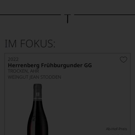
Bild
wurde
mithilfe
von
KI
verändert.
IM FOKUS:
2022
Herrenberg Frühburgunder GG
TROCKEN, AHR
WEINGUT JEAN STODDEN
Ab-Hof-Preis