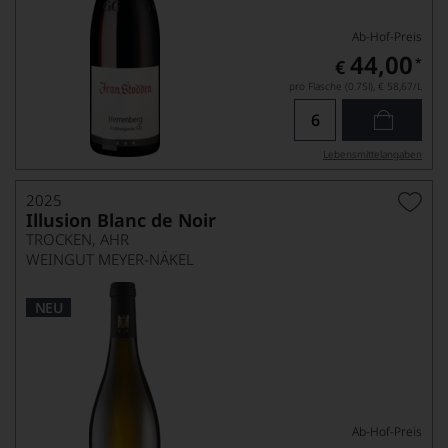
Ab-Hof-Preis
44,00
*
€
pro Flasche (0.75l),
€ 58,67
/L
Lebensmittel­angaben
2025
Illusion Blanc de Noir
TROCKEN, AHR
WEINGUT MEYER-NÄKEL
NEU
Ab-Hof-Preis