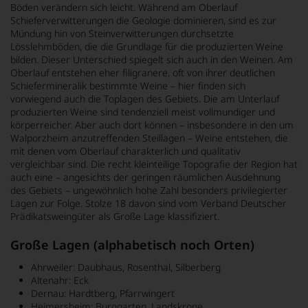
Böden verändern sich leicht. Während am Oberlauf
Schieferverwitterungen die Geologie dominieren, sind es zur
Mündung hin von Steinverwitterungen durchsetzte
Lösslehmböden, die die Grundlage für die produzierten Weine
bilden. Dieser Unterschied spiegelt sich auch in den Weinen. Am
Oberlauf entstehen eher filigranere, oft von ihrer deutlichen
Schiefermineralik bestimmte Weine – hier finden sich
vorwiegend auch die Toplagen des Gebiets. Die am Unterlauf
produzierten Weine sind tendenziell meist vollmundiger und
körperreicher. Aber auch dort können – insbesondere in den um
Walporzheim anzutreffenden Steillagen – Weine entstehen, die
mit denen vom Oberlauf charakterlich und qualitativ
vergleichbar sind. Die recht kleinteilige Topografie der Region hat
auch eine – angesichts der geringen räumlichen Ausdehnung
des Gebiets – ungewöhnlich hohe Zahl besonders privilegierter
Lagen zur Folge. Stolze 18 davon sind vom Verband Deutscher
Prädikatsweingüter als Große Lage klassifiziert.
Große Lagen (alphabetisch noch Orten)
Ahrweiler: Daubhaus, Rosenthal, Silberberg
Altenahr: Eck
Dernau: Hardtberg, Pfarrwingert
Heimersheim: Burggarten, Landskrone