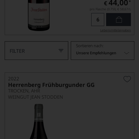
44,00
*
€
pro Flasche (0.75l),
€ 58,67
/L
Lebensmittel­angaben
Sortieren nach:
FILTER
Unsere Empfehlungen
2022
Herrenberg Frühburgunder GG
TROCKEN, AHR
WEINGUT JEAN STODDEN