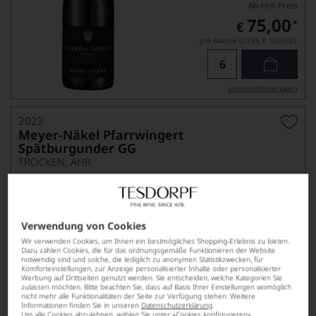
Ab-Hof-Preis
75,00
*
€
pro Flasche (0.75l),
€ 100,00
/L
Lebensmittel­angaben
2023
Meyer-Näkel Pfarrwingert
Spätburgunder GG
TROCKEN, AHR
Verwendung von Cookies
Wir verwenden Cookies, um Ihnen ein bestmögliches Shopping-Erlebnis zu bieten.
Dazu zählen Cookies, die für das ordnungsgemäße Funktionieren der Website
notwendig sind und solche, die lediglich zu anonymen Statistikzwecken, für
Komforteinstellungen, zur Anzeige personalisierter Inhalte oder personalisierter
Werbung auf Drittseiten genutzt werden. Sie entscheiden, welche Kategorien Sie
Ab-Hof-Preis
zulassen möchten. Bitte beachten Sie, dass auf Basis Ihrer Einstellungen womöglich
nicht mehr alle Funktionalitäten der Seite zur Verfügung stehen. Weitere
85,00
*
€
Informationen finden Sie in unseren
Datenschutzerklärung
.
Um alle Cookies abzulehnen, wählen Sie unter »Cookies konfigurieren«