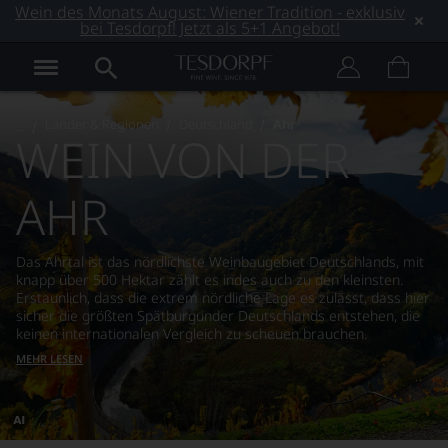
Wein des Monats August: Wiener Tradition - exklusiv
bei Tesdorpf! Jetzt als 5+1 Angebot!
Länder & Regionen
Deutschland
Ahr
WEIN VON DER
AHR
Das Ahrtal ist das nördlichste Weinbaugebiet Deutschlands, mit
knapp über 500 Hektar zählt es indes auch zu den kleinsten.
Erstaunlich, dass die extrem nördliche Lage es zulässt, dass hier
sicher die größten Spätburgunder Deutschlands entstehen, die
keinen internationalen Vergleich zu scheuen brauchen.
MEHR LESEN
Dieses