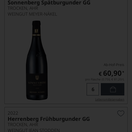
Sonnenberg Spätburgunder GG
TROCKEN, AHR
WEINGUT MEYER-NÄKEL
Ab-Hof-Preis
60,90
*
€
pro Flasche (0.75l),
€ 81,20
/L
Lebensmittel­angaben
2022
Herrenberg Frühburgunder GG
TROCKEN, AHR
WEINGUT JEAN STODDEN