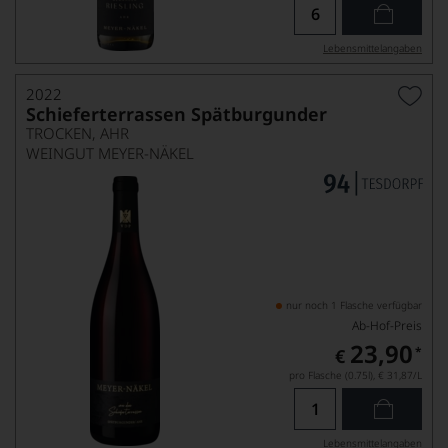
Lebensmittel­angaben
2022
Schieferterrassen Spätburgunder
TROCKEN, AHR
WEINGUT MEYER-NÄKEL
nur noch 1 Flasche verfügbar
Ab-Hof-Preis
23,90
*
€
pro Flasche (0.75l),
€ 31,87
/L
Lebensmittel­angaben