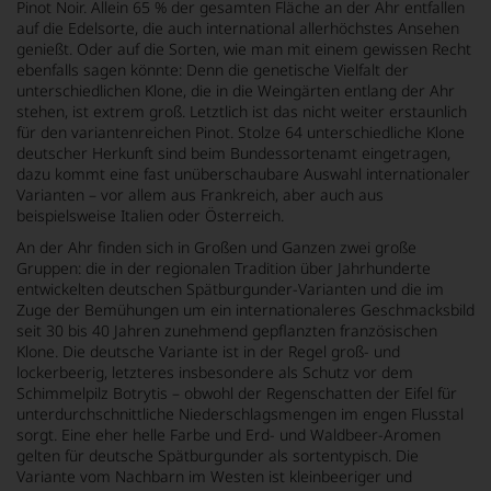
Pinot Noir. Allein 65 % der gesamten Fläche an der Ahr entfallen
auf die Edelsorte, die auch international allerhöchstes Ansehen
genießt. Oder auf die Sorten, wie man mit einem gewissen Recht
ebenfalls sagen könnte: Denn die genetische Vielfalt der
unterschiedlichen Klone, die in die Weingärten entlang der Ahr
stehen, ist extrem groß. Letztlich ist das nicht weiter erstaunlich
für den variantenreichen Pinot. Stolze 64 unterschiedliche Klone
deutscher Herkunft sind beim Bundessortenamt eingetragen,
dazu kommt eine fast unüberschaubare Auswahl internationaler
Varianten – vor allem aus Frankreich, aber auch aus
beispielsweise Italien oder Österreich.
An der Ahr finden sich in Großen und Ganzen zwei große
Gruppen: die in der regionalen Tradition über Jahrhunderte
entwickelten deutschen Spätburgunder-Varianten und die im
Zuge der Bemühungen um ein internationaleres Geschmacksbild
seit 30 bis 40 Jahren zunehmend gepflanzten französischen
Klone. Die deutsche Variante ist in der Regel groß- und
lockerbeerig, letzteres insbesondere als Schutz vor dem
Schimmelpilz Botrytis – obwohl der Regenschatten der Eifel für
unterdurchschnittliche Niederschlagsmengen im engen Flusstal
sorgt. Eine eher helle Farbe und Erd- und Waldbeer-Aromen
gelten für deutsche Spätburgunder als sortentypisch. Die
Variante vom Nachbarn im Westen ist kleinbeeriger und