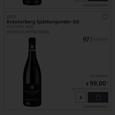
Lebensmittel­angaben
2023
Kräuterberg Spätburgunder GG
TROCKEN, AHR
WEINGUT MEYER-NÄKEL
Ab-Hof-Preis
99,00
*
€
pro Flasche (0.75l),
€ 132,00
/L
Lebensmittel­angaben