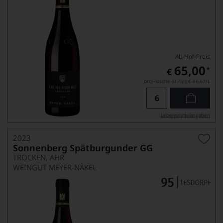
Ab-Hof-Preis
65,00
*
€
pro Flasche (0.75l),
€ 86,67
/L
Lebensmittel­angaben
2023
Sonnenberg Spätburgunder GG
TROCKEN, AHR
WEINGUT MEYER-NÄKEL