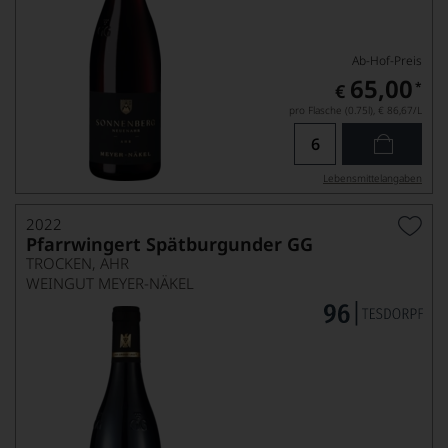
Ab-Hof-Preis
65,00
*
€
pro Flasche (0.75l),
€ 86,67
/L
Lebensmittel­angaben
2022
Pfarrwingert Spätburgunder GG
TROCKEN, AHR
WEINGUT MEYER-NÄKEL