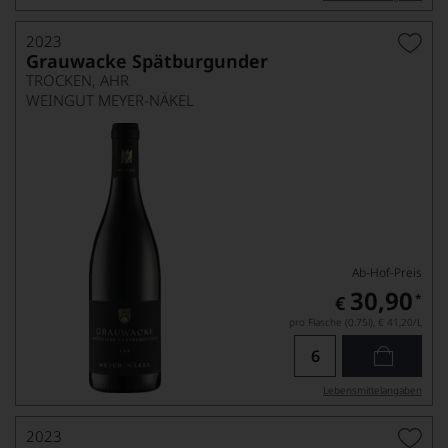
2023
Grauwacke Spätburgunder
TROCKEN, AHR
WEINGUT MEYER-NÄKEL
Ab-Hof-Preis
30,90
*
€
pro Flasche (0.75l),
€ 41,20
/L
Lebensmittel­angaben
2023