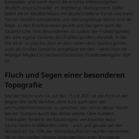
kompakter und somit durch die erhöhte Infektionsgefahr
deutlich anspruchsvoller im Weinbergs-Management. Dafür
liefert sie im Idealfall Moste mit deutlich tieferer Farbe und mehr
Tannin. Deutlich komplexere und alterungsfähige Weine sind die
Folge, zu den Fruchtaromen gesellt sich hier gern auch die
Sauerkirsche. Eine Besonderheit ist zudem der Frühburgunder,
der eine eigene Variante des Frühburgunders darstellt. In der
Ahr ist er so populär, dass er dort neben dem Spätburgunder
auch als Großes Gewächs ausgebaut werden – wenn man als
Weingut Mitglied im Verband Deutscher Prädiktsweingüter VDP
ist.
Fluch und Segen einer besonderen
Topografie
Seit der Nacht vom 14. auf den 15 Juli 2021 ist ein Portrait der
Region Ahr nicht denkbar, ohne kurz auch über das
Jahrhunderthochwasser zu sprechen, das sich in dieser Nacht
wie ein Tsunami durch das Ahrtal wälzte. Über hundert
Todesopfer forderte die Katastrophe, verursachte dazu
Sachschäden in Milliarden-Höhe – auch und gerade bei den
Winzern im Tal. 10% der Weinanbauflächen wurden vernichtet,
die an den steilen Hängen liegenden besseren Weinberge