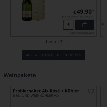
49,90
*
€
pro Flasche (0.75l),
€ 66,53
/L
€
pro
Lebensmittel­angaben
1
von
23
ALLE WEINGESCHENKE ENTDECKEN
Weinpakete
Probierpaket Aix Rosé + Kühler
V
6 FL. UND WEINKÜHLER AIX