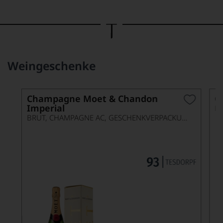
Bild
wurde
mithilfe
von
KI
verändert.
Weingeschenke
Champagne Moet & Chandon
C
Imperial
B
BRUT, CHAMPAGNE AC, GESCHENKVERPACKUNG