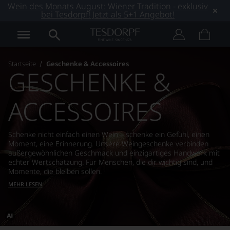
Wein des Monats August: Wiener Tradition - exklusiv
bei Tesdorpf! Jetzt als 5+1 Angebot!
Startseite
Geschenke & Accessoires
GESCHENKE &
ACCESSOIRES
Schenke nicht einfach einen Wein – schenke ein Gefühl, einen
Moment, eine Erinnerung. Unsere Weingeschenke verbinden
außergewöhnlichen Geschmack und einzigartiges Handwerk mit
echter Wertschätzung. Für Menschen, die dir wichtig sind, und
Momente, die bleiben sollen.
MEHR LESEN
Dieses