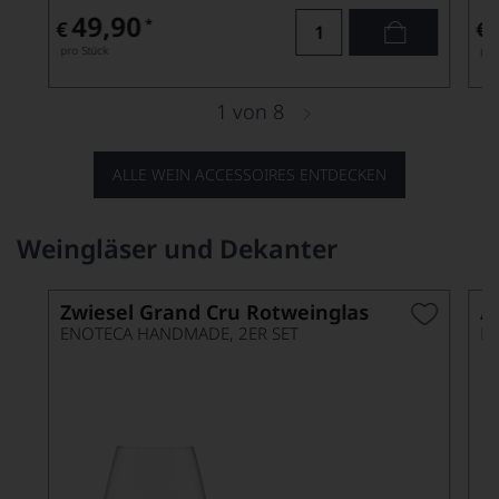
49,90
*
€
€
pro Stück
pro
1
von
8
ALLE WEIN ACCESSOIRES ENTDECKEN
Weingläser und Dekanter
Zwiesel Grand Cru Rotweinglas
A
ENOTECA HANDMADE, 2ER SET
M