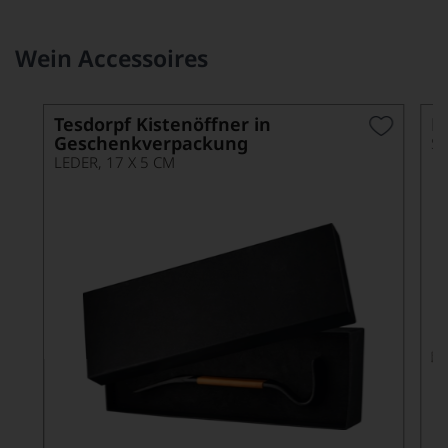
Wein Accessoires
Tesdorpf Kistenöffner in
P
Geschenkverpackung
S
LEDER, 17 X 5 CM