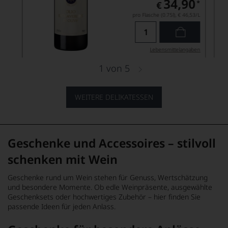
34,90
*
€
pro Flasche (0.75l),
€ 46,53
/L
Lebensmittel­angaben
1
von
5
WEITERE DELIKATESSEN
Geschenke und Accessoires – stilvoll
schenken mit Wein
Geschenke rund um Wein stehen für Genuss, Wertschätzung
und besondere Momente. Ob edle Weinpräsente, ausgewählte
Geschenksets oder hochwertiges Zubehör – hier finden Sie
passende Ideen für jeden Anlass.