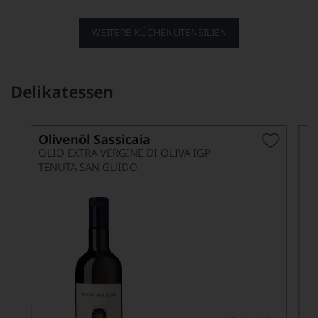
WEITERE KÜCHENUTENSILIEN
Delikatessen
Olivenöl Sassicaia
2
OLIO EXTRA VERGINE DI OLIVA IGP
OL
TENUTA SAN GUIDO
L