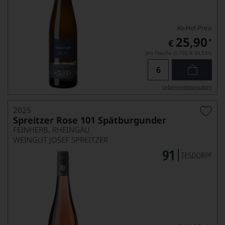
Ab-Hof-Preis
25,90
*
€
pro Flasche (0.75l),
€ 34,53
/L
Lebensmittel­angaben
2025
Spreitzer Rose 101 Spätburgunder
FEINHERB, RHEINGAU
WEINGUT JOSEF SPREITZER