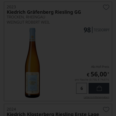
2023
Kiedrich Gräfenberg Riesling GG
TROCKEN, RHEINGAU
WEINGUT ROBERT WEIL
Ab-Hof-Preis
56,00
*
€
pro Flasche (0.75l),
€ 74,67
/L
Lebensmittel­angaben
2024
Kiedrich Klosterberg Riesling Erste Lage