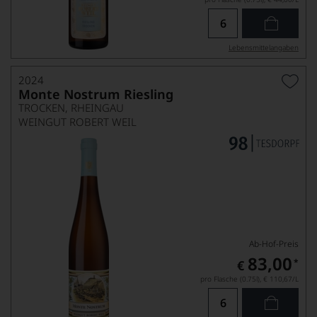
Lebensmittel­angaben
2024
Monte Nostrum Riesling
TROCKEN, RHEINGAU
WEINGUT ROBERT WEIL
Ab-Hof-Preis
83,00
*
€
pro Flasche (0.75l),
€ 110,67
/L