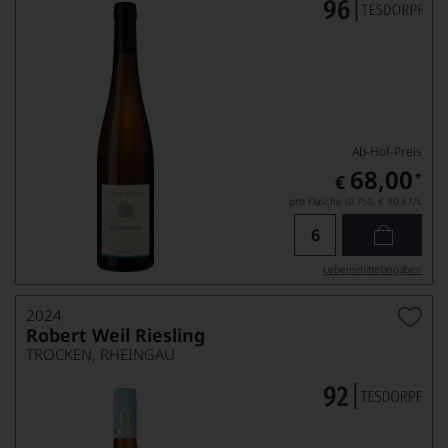
Ab-Hof-Preis
68,00
*
€
pro Flasche (0.75l),
€ 90,67
/L
Lebensmittel­angaben
2024
Robert Weil Riesling
TROCKEN, RHEINGAU