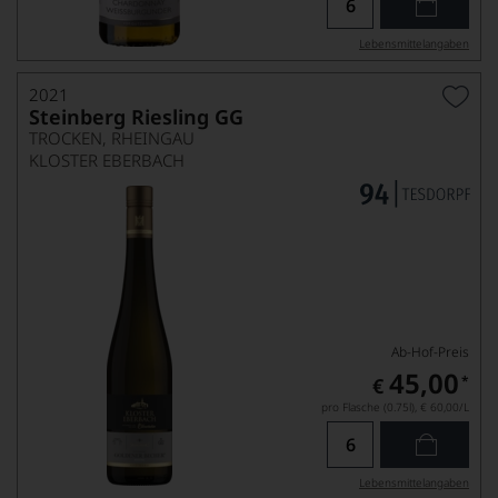
Lebensmittel­angaben
2021
Steinberg Riesling GG
TROCKEN, RHEINGAU
KLOSTER EBERBACH
Ab-Hof-Preis
45,00
*
€
pro Flasche (0.75l),
€ 60,00
/L
Lebensmittel­angaben