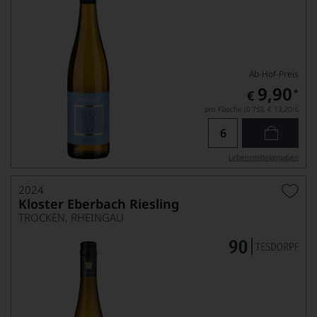
Ab-Hof-Preis
9,90
*
€
pro Flasche (0.75l),
€ 13,20
/L
Lebensmittel­angaben
2024
Kloster Eberbach Riesling
TROCKEN, RHEINGAU