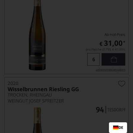
Ab-Hof-Preis
31,00
*
€
pro Flasche (0.75l),
€ 41,33
/L
Lebensmittel­angaben
2020
Wisselbrunnen Riesling GG
TROCKEN, RHEINGAU
WEINGUT JOSEF SPREITZER
DE