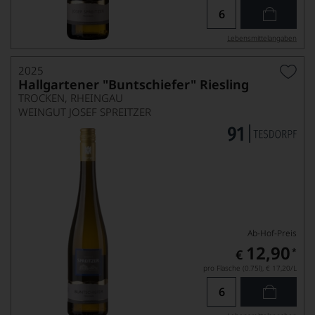
Lebensmittel­angaben
2025
Hallgartener "Buntschiefer" Riesling
TROCKEN, RHEINGAU
WEINGUT JOSEF SPREITZER
Ab-Hof-Preis
12,90
*
€
pro Flasche (0.75l),
€ 17,20
/L