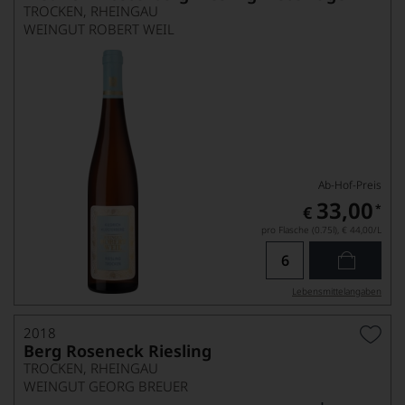
TROCKEN, RHEINGAU
WEINGUT ROBERT WEIL
Ab-Hof-Preis
33,00
*
€
pro Flasche (0.75l),
€ 44,00
/L
Lebensmittel­angaben
2018
Berg Roseneck Riesling
TROCKEN, RHEINGAU
WEINGUT GEORG BREUER