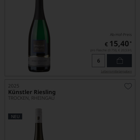
Ab-Hof-Preis
15,40
*
€
pro Flasche (0.75l),
€ 20,53
/L
Lebensmittel­angaben
2025
Künstler Riesling
TROCKEN, RHEINGAU
NEU