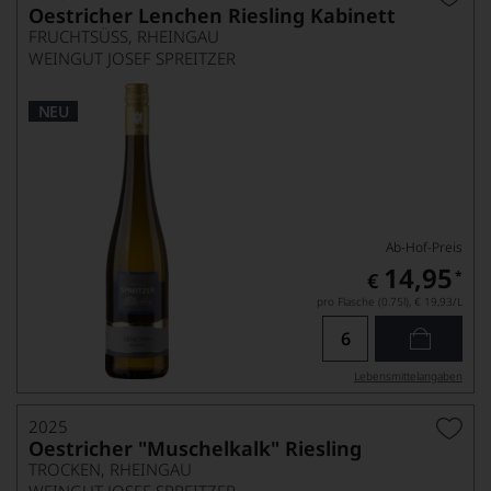
Oestricher Lenchen Riesling Kabinett
FRUCHTSÜSS, RHEINGAU
WEINGUT JOSEF SPREITZER
NEU
Ab-Hof-Preis
14,95
*
€
pro Flasche (0.75l),
€ 19,93
/L
Lebensmittel­angaben
2025
Oestricher "Muschelkalk" Riesling
TROCKEN, RHEINGAU