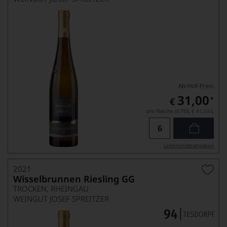
Ab-Hof-Preis
31,00
*
€
pro Flasche (0.75l),
€ 41,33
/L
Lebensmittel­angaben
2021
Wisselbrunnen Riesling GG
TROCKEN, RHEINGAU
WEINGUT JOSEF SPREITZER