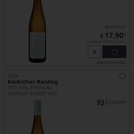
Ab-Hof-Preis
17,90
*
€
pro Flasche (0.75l),
€ 23,87
/L
Lebensmittel­angaben
2024
Kiedricher Riesling
TROCKEN, RHEINGAU
WEINGUT ROBERT WEIL