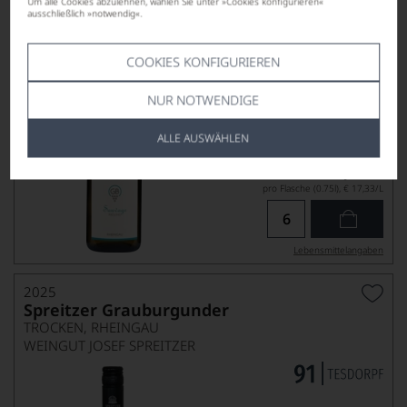
Um alle Cookies abzulehnen, wählen Sie unter »Cookies konfigurieren«
ausschließlich »notwendig«.
COOKIES KONFIGURIEREN
NUR NOTWENDIGE
ALLE AUSWÄHLEN
Ab-Hof-Preis
13,00
*
€
pro Flasche (0.75l),
€ 17,33
/L
Lebensmittel­angaben
2025
Spreitzer Grauburgunder
TROCKEN, RHEINGAU
WEINGUT JOSEF SPREITZER