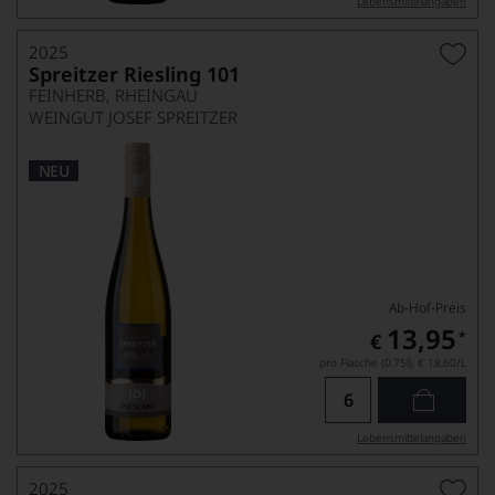
Lebensmittel­angaben
2025
Spreitzer Riesling 101
FEINHERB, RHEINGAU
WEINGUT JOSEF SPREITZER
NEU
Ab-Hof-Preis
13,95
*
€
pro Flasche (0.75l),
€ 18,60
/L
Lebensmittel­angaben
2025