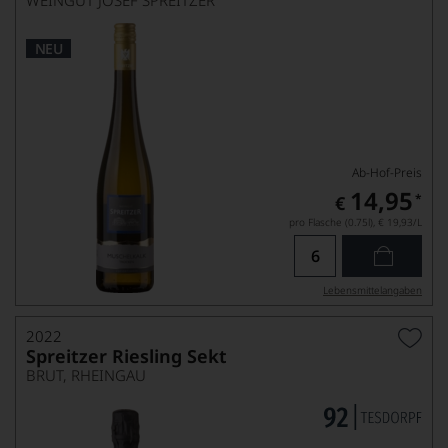
WEINGUT JOSEF SPREITZER
NEU
Ab-Hof-Preis
14,95
*
€
pro Flasche (0.75l),
€ 19,93
/L
Lebensmittel­angaben
2022
Spreitzer Riesling Sekt
BRUT, RHEINGAU