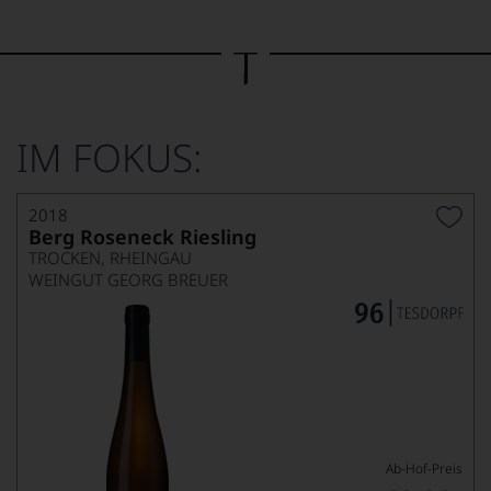
Bild
wurde
mithilfe
von
KI
verändert.
IM FOKUS:
2018
Berg Roseneck Riesling
TROCKEN, RHEINGAU
WEINGUT GEORG BREUER
Ab-Hof-Preis