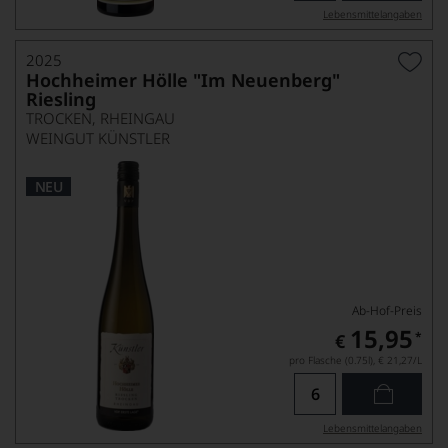
Lebensmittel­angaben
2025
Hochheimer Hölle "Im Neuenberg"
Riesling
TROCKEN, RHEINGAU
WEINGUT KÜNSTLER
NEU
Ab-Hof-Preis
15,95
*
€
pro Flasche (0.75l),
€ 21,27
/L
Lebensmittel­angaben