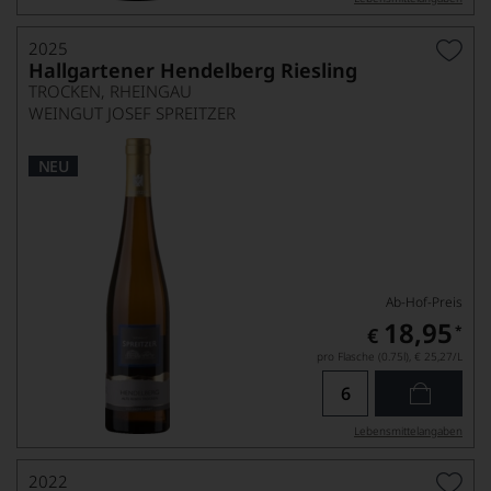
2025
Hallgartener Hendelberg Riesling
TROCKEN, RHEINGAU
WEINGUT JOSEF SPREITZER
NEU
Ab-Hof-Preis
18,95
*
€
pro Flasche (0.75l),
€ 25,27
/L
Lebensmittel­angaben
2022