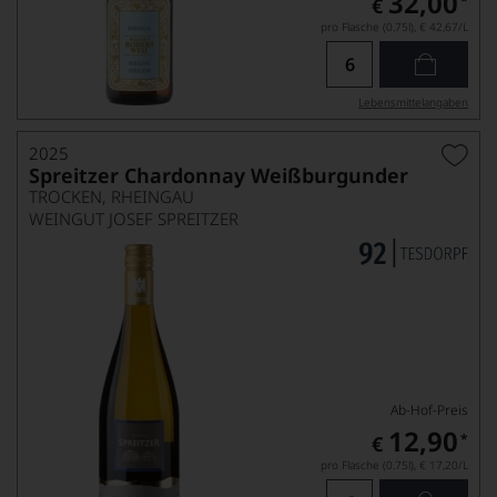
32,00
*
€
pro Flasche (0.75l),
€ 42,67
/L
Lebensmittel­angaben
2025
Spreitzer Chardonnay Weißburgunder
TROCKEN, RHEINGAU
WEINGUT JOSEF SPREITZER
Ab-Hof-Preis
12,90
*
€
pro Flasche (0.75l),
€ 17,20
/L