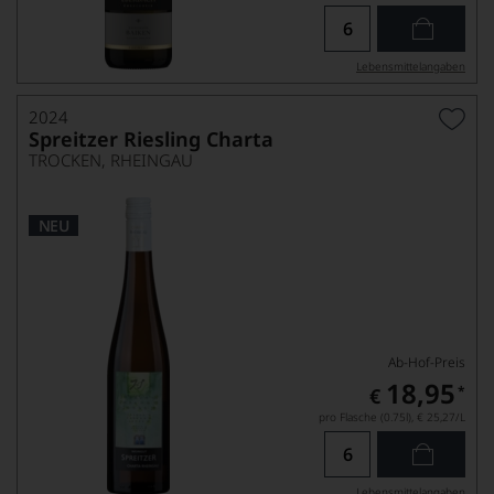
Lebensmittel­angaben
2024
Spreitzer Riesling Charta
TROCKEN, RHEINGAU
NEU
Ab-Hof-Preis
18,95
*
€
pro Flasche (0.75l),
€ 25,27
/L
Lebensmittel­angaben