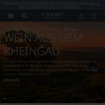
Wein des Monats August: Wiener Tradition - exklusiv
bei Tesdorpf! Jetzt als 5+1 Angebot!
Länder & Regionen
Deutschland
Rheingau
WEIN AUS DEM
RHEINGAU
Ein eher kleines Anbaugebiet – aber mit größerer Bedeutung
insbesondere für Riesling. Nirgendwo auf der Welt wird
prozentual mehr Riesling angebaut als am rechten Rheinufer
zwischen Wiesbaden und Lorch.
MEHR LESEN
Dieses