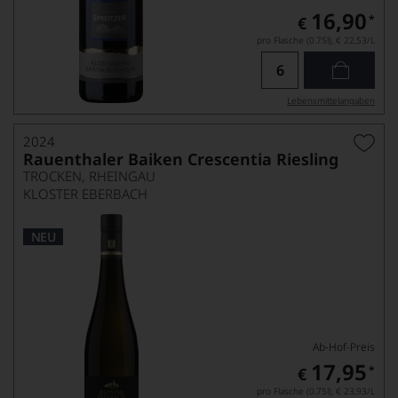
16,90
*
€
pro Flasche (0.75l),
€ 22,53
/L
Lebensmittel­angaben
2024
Rauenthaler Baiken Crescentia Riesling
TROCKEN, RHEINGAU
KLOSTER EBERBACH
NEU
Ab-Hof-Preis
17,95
*
€
pro Flasche (0.75l),
€ 23,93
/L