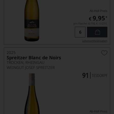
Ab-Hof-Preis
9,95
*
€
pro Flasche (0.75l),
€ 13,27
/L
Lebensmittel­angaben
2025
Spreitzer Blanc de Noirs
TROCKEN, RHEINGAU
WEINGUT JOSEF SPREITZER
Ab-Hof-Preis