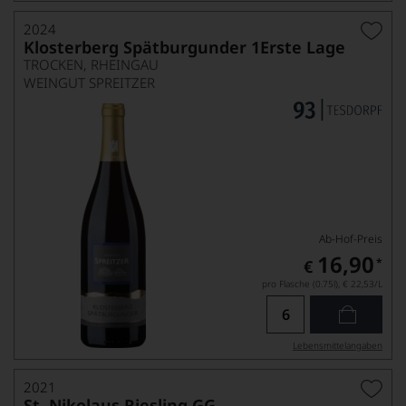
2024
Klosterberg Spätburgunder 1Erste Lage
TROCKEN, RHEINGAU
WEINGUT SPREITZER
Ab-Hof-Preis
16,90
*
€
pro Flasche (0.75l),
€ 22,53
/L
Lebensmittel­angaben
2021
St. Nikolaus Riesling GG