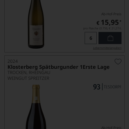
Ab-Hof-Preis
15,95
*
€
pro Flasche (0.75l),
€ 21,27
/L
Lebensmittel­angaben
2024
Klosterberg Spätburgunder 1Erste Lage
TROCKEN, RHEINGAU
WEINGUT SPREITZER
Ab-Hof-Preis