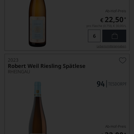
Ab-Hof-Preis
22,50
*
€
pro Flasche (0.75l),
€ 30,00
/L
Lebensmittel­angaben
2023
Robert Weil Riesling Spätlese
RHEINGAU
Ab-Hof-Preis