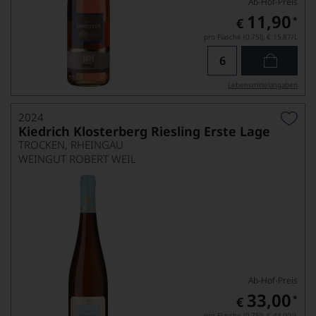
Ab-Hof-Preis
11,90
*
€
pro Flasche (0.75l),
€ 15,87
/L
Lebensmittel­angaben
2024
Kiedrich Klosterberg Riesling Erste Lage
TROCKEN, RHEINGAU
WEINGUT ROBERT WEIL
Ab-Hof-Preis
33,00
*
€
pro Flasche (0.75l),
€ 44,00
/L