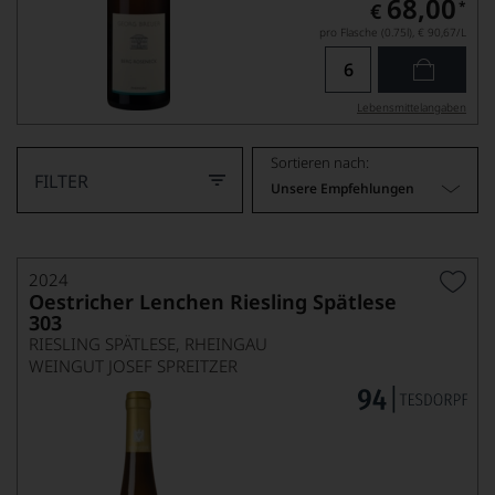
68,00
*
€
pro Flasche (0.75l),
€ 90,67
/L
Lebensmittel­angaben
Sortieren nach:
FILTER
Unsere Empfehlungen
2024
Oestricher Lenchen Riesling Spätlese
303
RIESLING SPÄTLESE, RHEINGAU
WEINGUT JOSEF SPREITZER