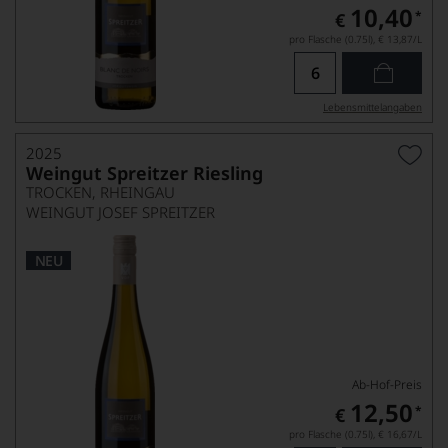
10,40
*
€
pro Flasche (0.75l),
€ 13,87
/L
Lebensmittel­angaben
2025
Weingut Spreitzer Riesling
TROCKEN, RHEINGAU
WEINGUT JOSEF SPREITZER
NEU
Ab-Hof-Preis
12,50
*
€
pro Flasche (0.75l),
€ 16,67
/L