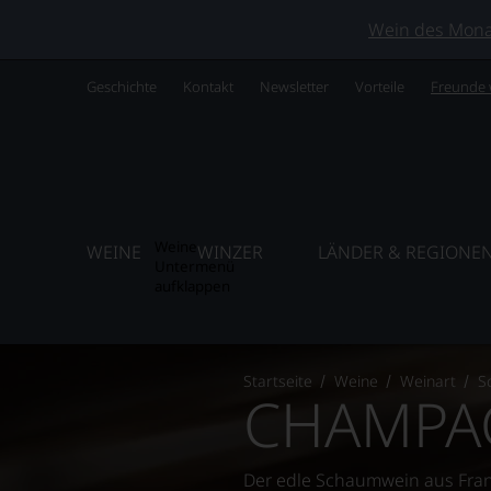
Wein des Monats
Geschichte
Kontakt
Newsletter
Vorteile
Freunde
Weine
WEINE
WINZER
LÄNDER & REGIONE
Untermenü
aufklappen
Startseite
Weine
Weinart
S
CHAMPA
Der edle Schaumwein aus Frank