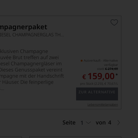
ampagnerpaket
3 FLASCHEN UND ZWIESEL CHAMPAGNERGLAS THE MOMENT
exklusiven Champagne
uvée Brut treffen auf zwei
Ausverkauft - Alternative
esel Champagnergläser im
verfügbar
Dieses Genusspaket vereint
statt
€ 274,60
159,00
*
ampagne mit der Handschrift
€
 Häuser. Die feinperlige
pro Stück (2.25l),
€ 70,67
/L
..
ZUR ALTERNATIVE
Lebensmittel­angaben
Seite
von
4
1