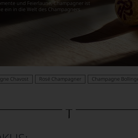
Momente und Feierlaune, Champagner ist
ie ein in die Welt des Champagners.
gne Chavost
Rosé Champagner
Champagne Bolling