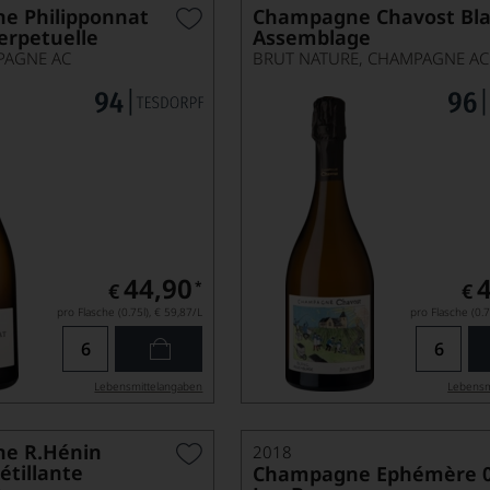
e Philipponnat
Champagne Chavost Bl
erpetuelle
Assemblage
PAGNE AC
BRUT NATURE, CHAMPAGNE AC
44,90
*
€
€
pro Flasche (0.75l),
€ 59,87
/L
pro Flasche (0.7
Lebensmittel­angaben
Lebensm
e R.Hénin
2018
étillante
Champagne Ephémère 