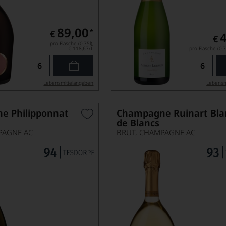
89,00
*
€
€
pro Flasche (0.75l),
€ 118,67
/L
pro Flasche (0.7
Lebensmittel­angaben
Lebensm
e Philipponnat
Champagne Ruinart Bla
de Blancs
PAGNE AC
BRUT, CHAMPAGNE AC