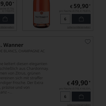
89,00
*
59,90
*
€
asche (0.75l),
€ 118,67
/L
pro Flasche (0.75l),
€ 79,87
/L
ittel­angaben
Lebensmittel­angaben
. Wanner
DE BLANCS, CHAMPAGNE AC
e keltert diesen eleganten
schließlich aus Chardonnay.
omen von Zitrus, grünen
ereinen sich mit straffer
49,90
*
ndiger Frische. Der Extra
€
h, präzise und von
pro Flasche (0.75l),
€ 66,53
/L
anz –...
Lebensmittel­angaben