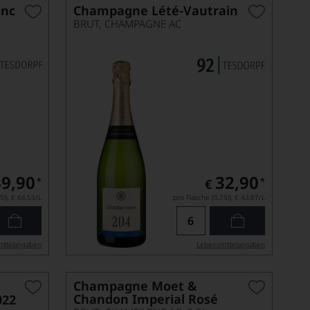
anc
Champagne Lété-Vautrain
BRUT, CHAMPAGNE AC
49,90
32,90
*
*
€
5l),
€ 66,53
/L
pro Flasche (0.75l),
€ 43,87
/L
ittel­angaben
Lebensmittel­angaben
Champagne Moet &
Chandon Imperial Rosé
022