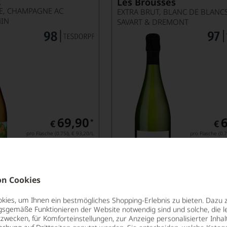
2
Les Brousses
E, CHAMPAGNE AC
IN
SAVART & DREMONT
69,90
*
€
€
pro Flasche (0.75l),
€ 93,20
/L
pro Flasche (0.7
Lebensmittel­angaben
Lebensm
n Cookies
ies, um Ihnen ein bestmögliches Shopping-Erlebnis zu bieten. Dazu 
Champagne Po
gsgemäße Funktionieren der Website notwendig sind und solche, die le
Ltd. Edition 
zwecken, für Komforteinstellungen, zur Anzeige personalisierter Inhal