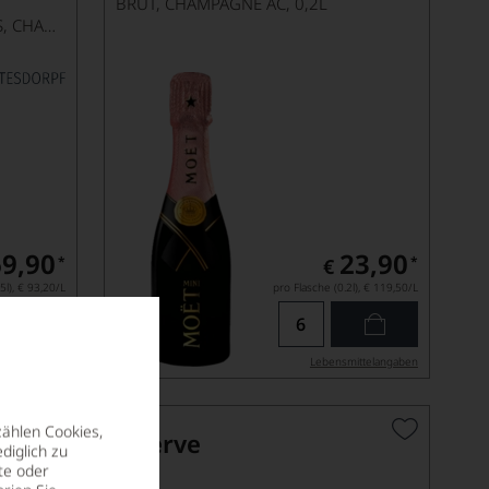
BRUT, CHAMPAGNE AC, 0,2L
EXTRA BRUT, BLANC DE BLANCS, CHAMPAGNE AC
69,90
23,90
*
*
€
5l),
€ 93,20
/L
pro Flasche (0.2l),
€ 119,50
/L
ittel­angaben
Lebensmittel­angaben
zählen Cookies,
l Roger Réserve
diglich zu
Pentland
te oder