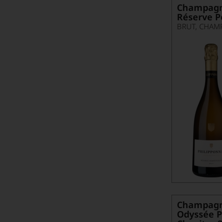
Champagn
Réserve P
BRUT, CHAM
Champagn
Odyssée P