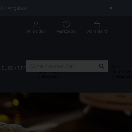
 5+1 Angebot!
Anmelden
Merkzettel
Warenkorb
Subskription
Sale
SUBSKRIPTION
WEIN-JOURNAL
SALE
Untermenü
Untermen
aufklappen
aufklappe