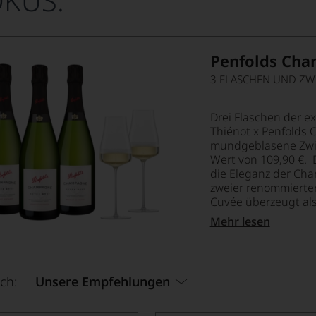
OKUS:
Penfolds Ch
Drei Flaschen der 
Thiénot x Penfolds C
mundgeblasene Zwi
Wert von 109,90 €. 
die Eleganz der Ch
zweier renommierter
Cuvée überzeugt als.
Mehr lesen
ch:
Unsere Empfehlungen