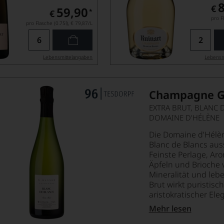
€
59,90
*
€
pro Fl
pro Flasche (0.75l),
€ 79,87
/L
Lebensmittel­angaben
Lebensm
Champagne G
EXTRA BRUT, BLANC 
DOMAINE D'HÉLÈNE
Die Domaine d’Hélèn
Blanc de Blancs aus
Feinste Perlage, Ar
Äpfeln und Brioche v
Mineralität und lebe
Brut wirkt puristisc
aristokratischer Eleg
Mehr lesen