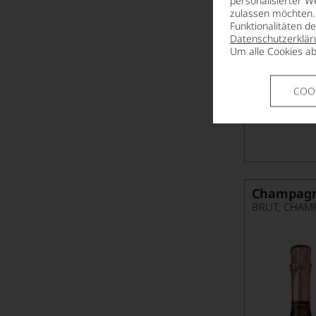
personalisierter W
zulassen möchten. 
Funktionalitäten d
Datenschutzerklär
Um alle Cookies ab
COO
Champagn
BRUT, CHAM