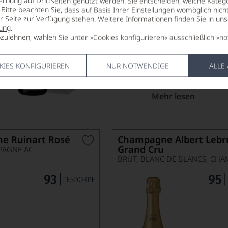
erbung auf Drittseiten genutzt werden. Sie entscheiden, welche Katego
BRUT, CHAMPAGNE A
Bitte beachten Sie, dass auf Basis Ihrer Einstellungen womöglich nich
er Seite zur Verfügung stehen. Weitere Informationen finden Sie in un
Dieser Brut verkörpe
ung
.
exklusiven Hauses – 
zulehnen, wählen Sie unter »Cookies konfigurieren« ausschließlich »no
Champagner und eine 
die gerade im Cha
suchen. Aromen von
KIES KONFIGURIEREN
NUR NOTWENDIGE
ALLE
Zitronenschalen und
Gaumen schön...
Mehr lesen
e Ruinart Rosé
Champagne Albert Lebr
Grand Cru
PAGNE AC