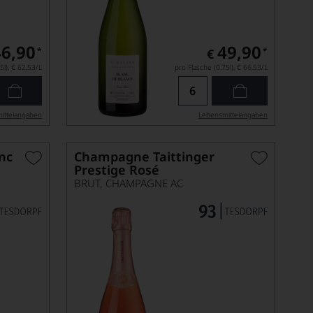
46,90
49,90
*
*
€
5l),
€ 62,53
/L
pro Flasche (0.75l),
€ 66,53
/L
ittel­angaben
Lebensmittel­angaben
nc
Champagne Taittinger
Prestige Rosé
BRUT, CHAMPAGNE AC