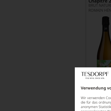
Chapitre 
BRUT NATUR
ROMAIN HÉN
Verwendung vo
Wir verwenden Cook
die für das ordnun
anonymen Statistik