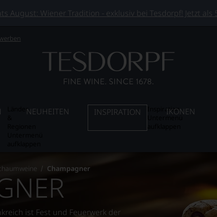
 August: Wiener Tradition - exklusiv bei Tesdorpf! Jetzt als
 werben
Länder
Inspiration
N
NEUHEITEN
IKONEN
INSPIRATION
&
Untermenü
Regionen
aufklappen
Untermenü
aufklappen
chaumweine
Champagner
GNER
reich ist Fest und Feuerwerk der