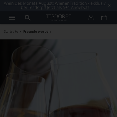
Wein des Monats August: Wiener Tradition - exklusiv
bei Tesdorpf! Jetzt als 5+1 Angebot!
Startseite
Freunde werben