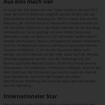
Aus eins mach vier
Im Laufe der Zeit haben sich vier Typen etabliert, die seit 2010
unter den DOCG-Richtlinien abgefüllt werden dürfen. Alle vier
Stile basieren auf der Nutzung von 100 % Cortese. Das ist eine
Rebsorte, die 1614 erstmals in Alessandria erwähnt wurde und
mit ziemlicher Sicherheit in der Region Montferrat, wo Gavi liegt,
entstanden ist. Sie ist geprägt von einer hohen Säure und
Mineralität sowie von Noten von Zitrusfrüchten, weißen Blüten,
Gestein und Kräutern. Bianco und Spumante weisen mindestens
10,5 Vol.-% Alkohol auf, Riserva und Riserva Spumante Metodo
Classico mindestens 11 Vol.-%. Der Spumante bleibt nicht
weniger als sechs Monate auf der Hefe. Dabei darf der Metodo
Charmat angewandt werden, also die Tankvergärung. Die
Riserva Spumante Metodo Classico ist ein flaschenvergorener
Schaumwein mit mindestens 18 Monaten Hefelager. Stammt der
Wein direkt aus der Kommune Gavi, wird er meist als »Gavi di
Gavi« bezeichnet. Stammen die Trauben aus einem
klassifizierten Weinberg, darf auch die Vigna genannt werden,
also der Weinberg.
Internationaler Star
Der »Gavi« ist in den 1970er Jahren zu einem internationalen