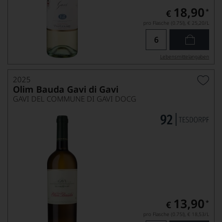
18,90
*
€
pro Flasche (0.75l),
€ 25,20
/L
Lebensmittel­angaben
2025
Olim Bauda Gavi di Gavi
GAVI DEL COMMUNE DI GAVI DOCG
13,90
*
€
pro Flasche (0.75l),
€ 18,53
/L