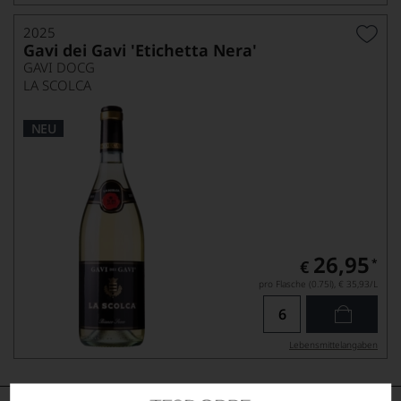
2025
Gavi dei Gavi 'Etichetta Nera'
GAVI DOCG
LA SCOLCA
NEU
26,95
*
€
pro Flasche (0.75l),
€ 35,93
/L
Lebensmittel­angaben