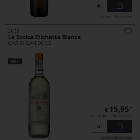
Lebensmittel­angaben
2025
La Scolca Etichetta Bianca
GAVI DI GAVI DOCG
NEU
15,95
*
€
pro Flasche (0.75l),
€ 21,27
/L
Lebensmittel­angaben