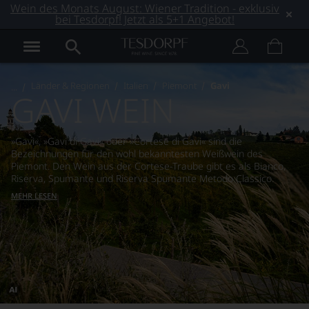
Wein des Monats August: Wiener Tradition - exklusiv
bei Tesdorpf! Jetzt als 5+1 Angebot!
Länder & Regionen
Italien
Piemont
Gavi
GAVI WEIN
»Gavi«, »Gavi di Gavi« oder »Cortese di Gavi« sind die
Bezeichnungen für den wohl bekanntesten Weißwein des
Piemont. Den Wein aus der Cortese-Traube gibt es als Bianco,
Riserva, Spumante und Riserva Spumante Metodo Classico.
MEHR LESEN
Dieses