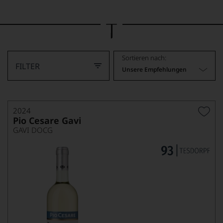
Bild
wurde
mithilfe
von
KI
verändert.
Sortieren nach:
FILTER
Unsere Empfehlungen
2024
Pio Cesare Gavi
GAVI DOCG