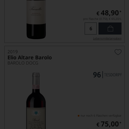
48,90
*
€
pro Flasche (0.75l),
€ 65,20
/L
Lebensmittel­angaben
2019
Elio Altare Barolo
BAROLO DOCG
nur noch 6 Flaschen verfügbar
75,00
*
€