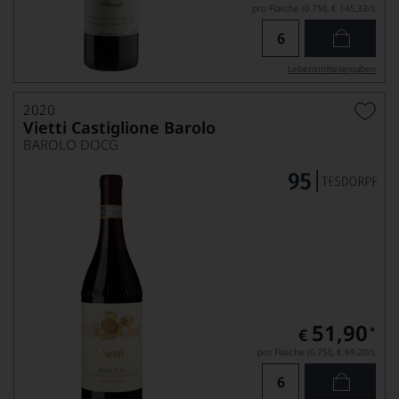
pro Flasche (0.75l),
€ 145,33
/L
Lebensmittel­angaben
2020
Vietti Castiglione Barolo
BAROLO DOCG
51,90
*
€
pro Flasche (0.75l),
€ 69,20
/L