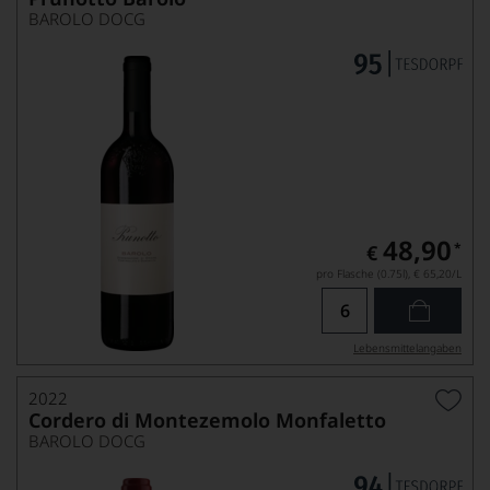
BAROLO DOCG
48,90
*
€
pro Flasche (0.75l),
€ 65,20
/L
Lebensmittel­angaben
2022
Cordero di Montezemolo Monfaletto
BAROLO DOCG