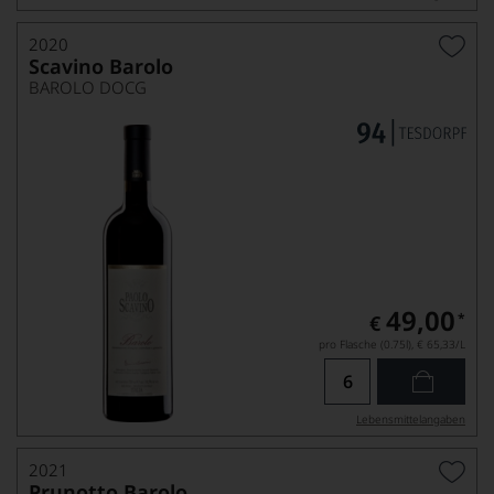
2020
Scavino Barolo
BAROLO DOCG
49,00
*
€
pro Flasche (0.75l),
€ 65,33
/L
Lebensmittel­angaben
2021
Prunotto Barolo