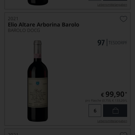
Lebensmittel­angaben
2021
Elio Altare Arborina Barolo
BAROLO DOCG
99,90
*
€
pro Flasche (0.75l),
€ 133,20
/L
Lebensmittel­angaben
2021