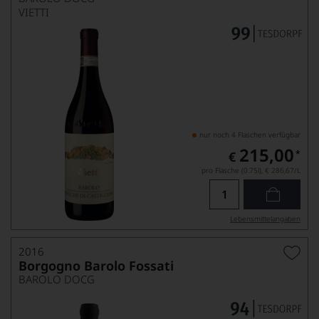
VIETTI
nur noch 4 Flaschen verfügbar
215,00
*
€
pro Flasche (0.75l),
€ 286,67
/L
Lebensmittel­angaben
2016
Borgogno Barolo Fossati
BAROLO DOCG