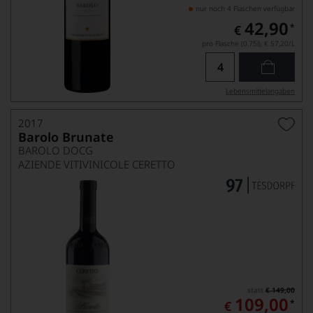
nur noch 4 Flaschen verfügbar
42,90
*
€
pro Flasche (0.75l),
€ 57,20
/L
Lebensmittel­angaben
2017
Barolo Brunate
BAROLO DOCG
AZIENDE VITIVINICOLE CERETTO
statt
€ 149,00
109,00
*
€