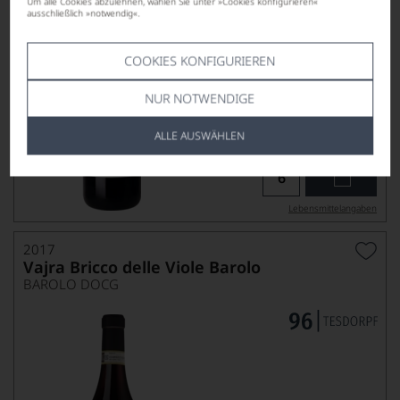
Um alle Cookies abzulehnen, wählen Sie unter »Cookies konfigurieren«
ausschließlich »notwendig«.
COOKIES KONFIGURIEREN
NUR NOTWENDIGE
87,90
*
€
ALLE AUSWÄHLEN
pro Flasche (0.75l),
€ 117,20
/L
Lebensmittel­angaben
2017
Vajra Bricco delle Viole Barolo
BAROLO DOCG