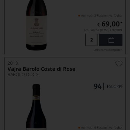
nur noch 2 Flaschen verfügbar
69,00
*
€
pro Flasche (0.75l),
€ 92,00
/L
Lebensmittel­angaben
2018
Vajra Barolo Coste di Rose
BAROLO DOCG
nur noch 6 Flaschen verfügbar