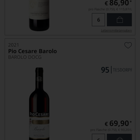
86,90
*
€
pro Flasche (0.75l),
€ 115,87
/L
Lebensmittel­angaben
2021
Pio Cesare Barolo
BAROLO DOCG
69,90
*
€
pro Flasche (0.75l),
€ 93,20
/L