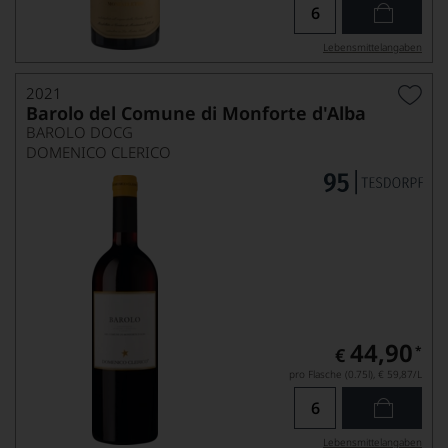
Lebensmittel­angaben
2021
Barolo del Comune di Monforte d'Alba
BAROLO DOCG
DOMENICO CLERICO
44,90
*
€
pro Flasche (0.75l),
€ 59,87
/L
Lebensmittel­angaben