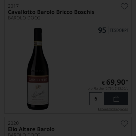
2017
Cavallotto Barolo Bricco Boschis
BAROLO DOCG
69,90
*
€
pro Flasche (0.75l),
€ 93,20
/L
Lebensmittel­angaben
2020
Elio Altare Barolo
BAROLO DOCG