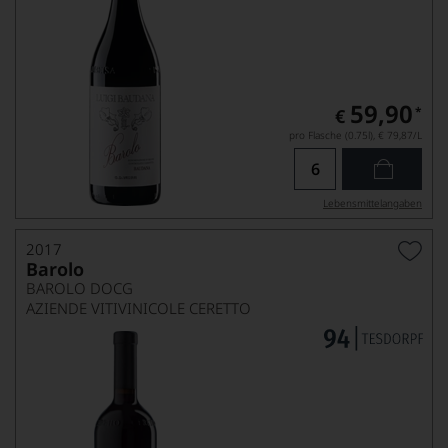
59,90
*
€
pro Flasche (0.75l),
€ 79,87
/L
Lebensmittel­angaben
2017
Barolo
BAROLO DOCG
AZIENDE VITIVINICOLE CERETTO