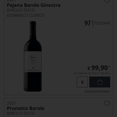
Pajana Barolo Ginestra
BAROLO DOCG
DOMENICO CLERICO
99,90
*
€
pro Flasche (0.75l),
€ 133,20
/L
Lebensmittel­angaben
2021
Prunotto Barolo
BAROLO DOCG