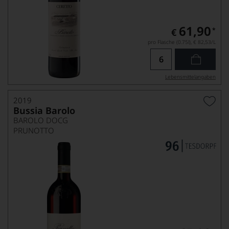
61,90
*
€
pro Flasche (0.75l),
€ 82,53
/L
Lebensmittel­angaben
2019
Bussia Barolo
BAROLO DOCG
PRUNOTTO