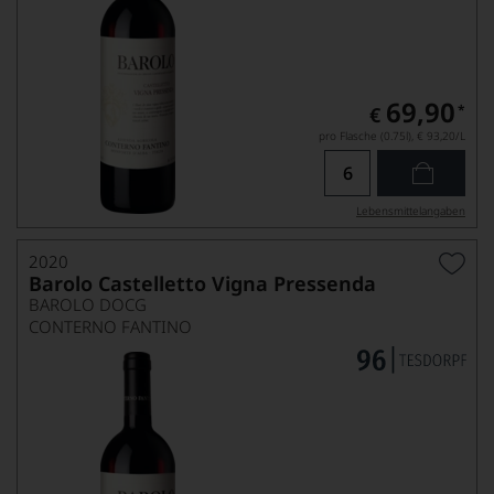
69,90
*
€
pro Flasche (0.75l),
€ 93,20
/L
Lebensmittel­angaben
2020
Barolo Castelletto Vigna Pressenda
BAROLO DOCG
CONTERNO FANTINO