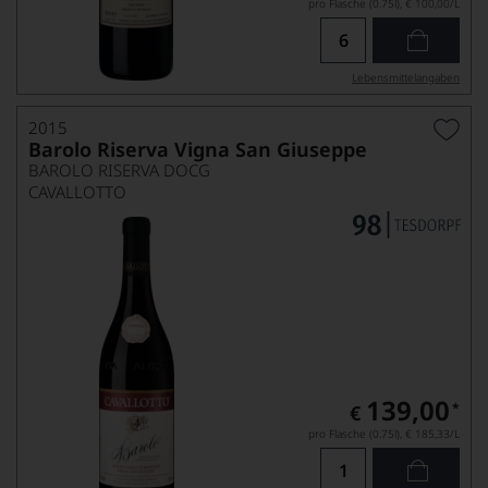
pro Flasche (0.75l),
€ 100,00
/L
Lebensmittel­angaben
2015
Barolo Riserva Vigna San Giuseppe
BAROLO RISERVA DOCG
CAVALLOTTO
139,00
*
€
pro Flasche (0.75l),
€ 185,33
/L