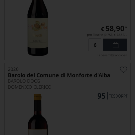
58,90
*
€
pro Flasche (0.75l),
€ 78,53
/L
Lebensmittel­angaben
2020
Barolo del Comune di Monforte d'Alba
BAROLO DOCG
DOMENICO CLERICO