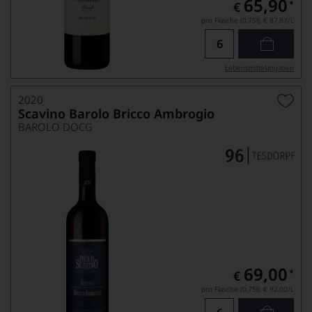
65,90
*
€
pro Flasche (0.75l),
€ 87,87
/L
Lebensmittel­angaben
2020
Scavino Barolo Bricco Ambrogio
BAROLO DOCG
69,00
*
€
pro Flasche (0.75l),
€ 92,00
/L