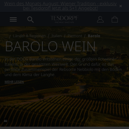
Wein des Monats August: Wiener Tradition - exklusiv
bei Tesdorpf! Jetzt als 5+1 Angebot!
Länder & Regionen
Italien
Piemont
Barolo
BAROLO WEIN
In der DOCG Barolo entstehen einige der größten Rotweine
Italiens, ja der gesamten Weinwelt. Der Grund dafür ist das
perfekte Zusammenspiel der Rebsorte Nebbiolo mit den Böden
und dem Klima der Langhe.
MEHR LESEN
Dieses