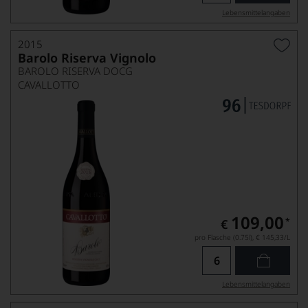
Lebensmittel­angaben
2015
Barolo Riserva Vignolo
BAROLO RISERVA DOCG
CAVALLOTTO
109,00
*
€
pro Flasche (0.75l),
€ 145,33
/L
Lebensmittel­angaben