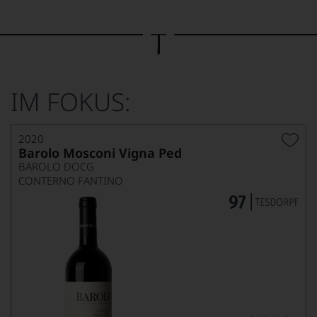
Bild
wurde
mithilfe
von
KI
verändert.
IM FOKUS:
2020
Barolo Mosconi Vigna Ped
BAROLO DOCG
CONTERNO FANTINO