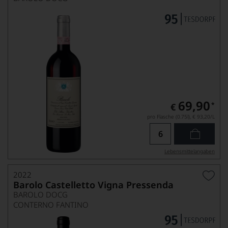
69,90
*
€
pro Flasche (0.75l),
€ 93,20
/L
Lebensmittel­angaben
2022
Barolo Castelletto Vigna Pressenda
BAROLO DOCG
CONTERNO FANTINO