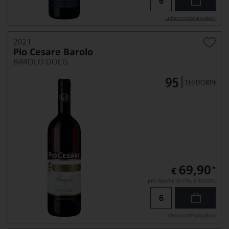
Lebensmittel­angaben
2021
Pio Cesare Barolo
BAROLO DOCG
69,90
*
€
pro Flasche (0.75l),
€ 93,20
/L
Lebensmittel­angaben