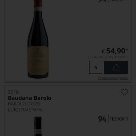
54,90
*
€
pro Flasche (0.75l),
€ 73,20
/L
Lebensmittel­angaben
2018
Baudana Barolo
BAROLO DOCG
LUIGI BAUDANA