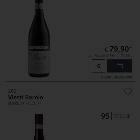
79,90
*
€
pro Flasche (0.75l),
€ 106,53
/L
Lebensmittel­angaben
2021
Vietti Barolo
BAROLO DOCG