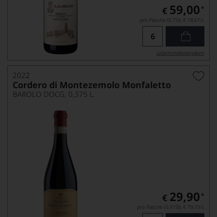
59,00
*
€
pro Flasche (0.75l),
€ 78,67
/L
Lebensmittel­angaben
2022
Cordero di Montezemolo Monfaletto
BAROLO DOCG, 0,375 L
29,90
*
€
pro Flasche (0.375l),
€ 79,73
/L