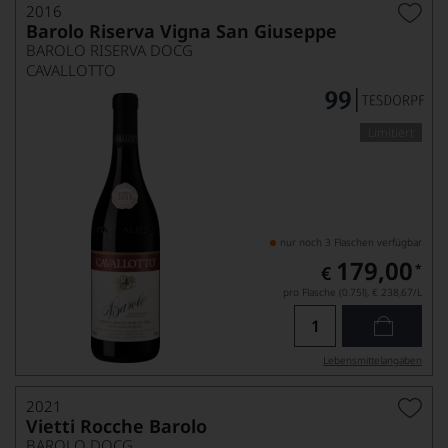
2016
Barolo Riserva Vigna San Giuseppe
BAROLO RISERVA DOCG
CAVALLOTTO
Limitiert
nur noch 3 Flaschen verfügbar
179,00
*
€
pro Flasche (0.75l),
€ 238,67
/L
Lebensmittel­angaben
2021
Vietti Rocche Barolo
BAROLO DOCG