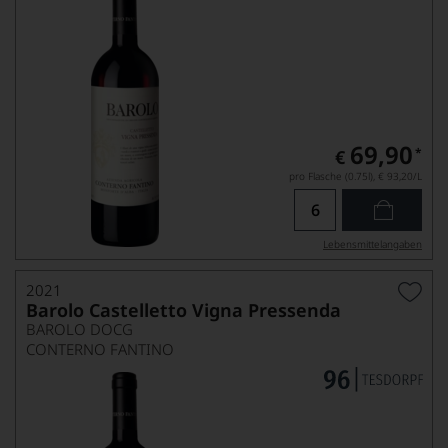
69,90
*
€
pro Flasche (0.75l),
€ 93,20
/L
Lebensmittel­angaben
2021
Barolo Castelletto Vigna Pressenda
BAROLO DOCG
CONTERNO FANTINO