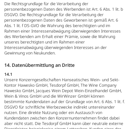
Die Rechtsgrundlage für die Verarbeitung der
personenbezogenen Daten des Werbenden ist Art. 6 Abs. 1 lit. b
DSGVO. Die Rechtsgrundlage für die Verarbeitung der
personenbezogenen Daten des Geworbenen ist gemäß Art. 6
Abs. 1 lit. f DS-GVO die Wahrung des berechtigten und im
Rahmen einer Interessenabwägung überwiegenden Interesses
des Werbenden am Erhalt einer Prämie, sowie die Wahrung
unseres berechtigten und im Rahmen einer
Interessenabwägung überwiegenden Interesses an der
Gewinnung von Neukunden.
14. Datenübermittlung an Dritte
14.1
Unsere Konzerngesellschaften Hanseatisches Wein- und Sekt-
Kontor Hawesko GmbH, Tesdorpf GmbH, The Wine Company
Hawesko GmbH, Jacques Wein Depot Wein-Einzelhandel GmbH,
Wein & Vinos GmbH und die WirWinzer GmbH können
bestimmte Kundendaten auf der Grundlage von Art. 6 Abs. 1 lit. f.
DSGVO für schriftliche Werbezwecke indirekt untereinander
nutzen. Eine direkte Nutzung oder ein Austausch von
Kundendaten zwischen den Konzernunternehmen findet dabei
aber nicht statt. Die Tesdorpf GmbH kann über neutrale externe
Dienstleister, beispielweise einem Lettershop, Kunden einer der