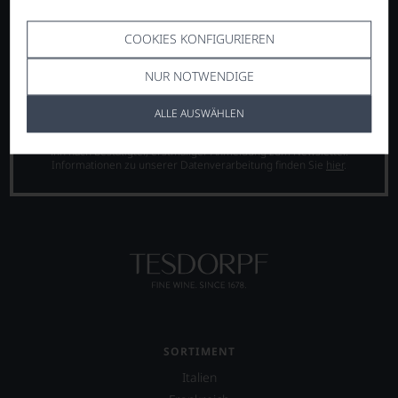
COOKIES KONFIGURIEREN
NUR NOTWENDIGE
ANMELDEN
ALLE AUSWÄHLEN
Abmeldung vom Newsletter jederzeit möglich. Ihr
Willkommensgutschein ist ab 200 € Warenwert gültig und Sie erhalten
ihn nach bestätigter, erstmaliger Anmeldung zum Newsletter.
Informationen zu unserer Datenverarbeitung finden Sie
hier
.
SORTIMENT
Italien