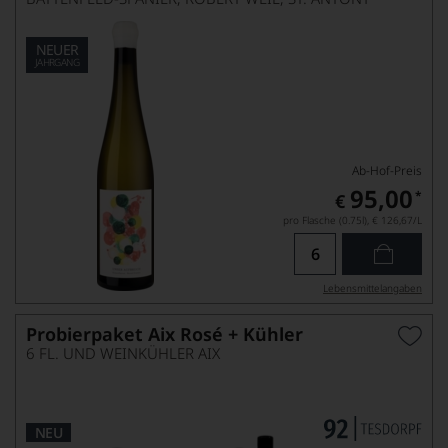
NEUER
JAHRGANG
Ab-Hof-Preis
95,00
*
€
pro Flasche (0.75l),
€ 126,67
/L
Lebensmittel­angaben
Probierpaket Aix Rosé + Kühler
6 FL. UND WEINKÜHLER AIX
NEU