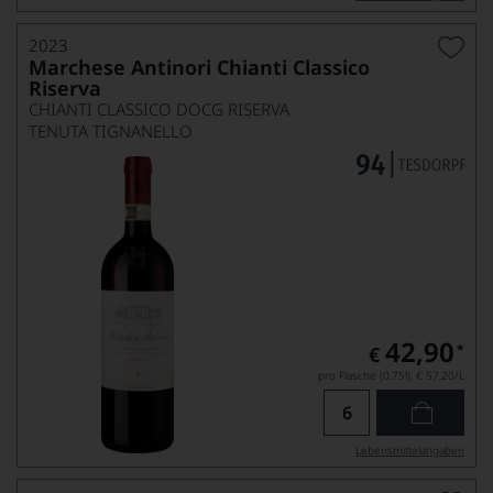
2023
Marchese Antinori Chianti Classico
Riserva
CHIANTI CLASSICO DOCG RISERVA
TENUTA TIGNANELLO
42,90
*
€
pro Flasche (0.75l),
€ 57,20
/L
Lebensmittel­angaben