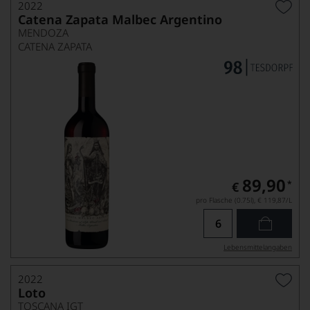
2022
Catena Zapata Malbec Argentino
MENDOZA
CATENA ZAPATA
89,90
*
€
pro Flasche (0.75l),
€ 119,87
/L
Lebensmittel­angaben
2022
Loto
TOSCANA IGT