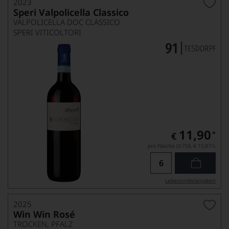
2023
Speri Valpolicella Classico
VALPOLICELLA DOC CLASSICO
SPERI VITICOLTORI
11,90
*
€
pro Flasche (0.75l),
€ 15,87
/L
Lebensmittel­angaben
2025
Win Win Rosé
TROCKEN, PFALZ