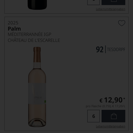
Lebensmittel­angaben
2025
Palm
MÉDITERRANNÉE IGP
CHÂTEAU DE L'ESCARELLE
12,90
*
€
pro Flasche (0.75l),
€ 17,20
/L
Lebensmittel­angaben