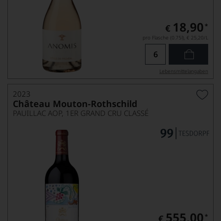
18,90
*
€
pro Flasche (0.75l),
€ 25,20
/L
Lebensmittel­angaben
2023
Château Mouton-Rothschild
PAUILLAC AOP, 1ER GRAND CRU CLASSÉ
555,00
*
€