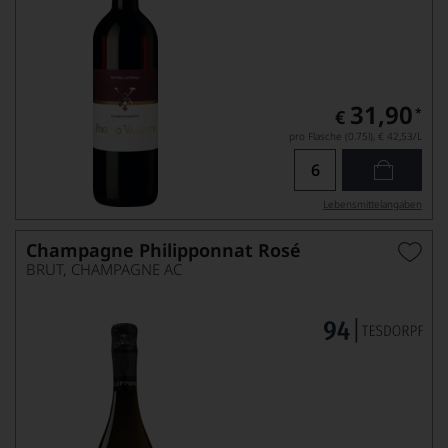
31,90
*
€
pro Flasche (0.75l),
€ 42,53
/L
Lebensmittel­angaben
Champagne Philipponnat Rosé
BRUT, CHAMPAGNE AC