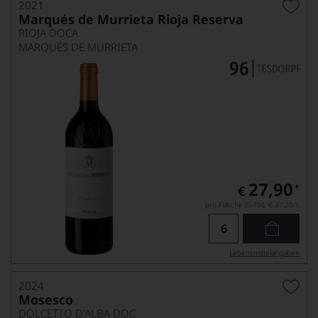
2021
Marqués de Murrieta Rioja Reserva
RIOJA DOCA
MARQUÉS DE MURRIETA
27,90
*
€
pro Flasche (0.75l),
€ 37,20
/L
Lebensmittel­angaben
2024
Mosesco
DOLCETTO D'ALBA DOC