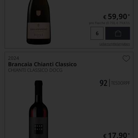
59,90
*
€
pro Flasche (0.75l),
€ 79,87
/L
Lebensmittel­angaben
2024
Brancaia Chianti Classico
CHIANTI CLASSICO DOCG
17,90
*
€