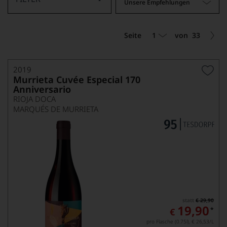
Unsere Empfehlungen
1
Seite
von
33
2019
Murrieta Cuvée Especial 170
Anniversario
RIOJA DOCA
MARQUÉS DE MURRIETA
statt
€ 29,90
19,90
*
€
pro Flasche (0.75l),
€ 26,53
/L