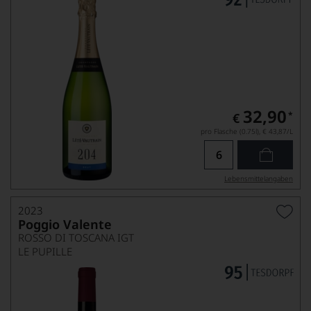
32,90
*
€
pro Flasche (0.75l),
€ 43,87
/L
Lebensmittel­angaben
2023
Poggio Valente
ROSSO DI TOSCANA IGT
LE PUPILLE