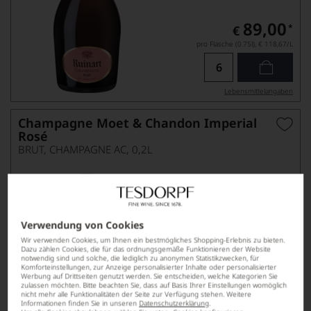
89,00
*
€
pro Flasche (0.75l),
€ 118,67
/L
Lebensmittel­angaben
Champagne Moet & Chandon Imperial
Rosé
BRUT, CHAMPAGNE AC, 0,2L
Verwendung von Cookies
Wir verwenden Cookies, um Ihnen ein bestmögliches Shopping-Erlebnis zu bieten.
Dazu zählen Cookies, die für das ordnungsgemäße Funktionieren der Website
notwendig sind und solche, die lediglich zu anonymen Statistikzwecken, für
Komforteinstellungen, zur Anzeige personalisierter Inhalte oder personalisierter
Werbung auf Drittseiten genutzt werden. Sie entscheiden, welche Kategorien Sie
zulassen möchten. Bitte beachten Sie, dass auf Basis Ihrer Einstellungen womöglich
23,90
nicht mehr alle Funktionalitäten der Seite zur Verfügung stehen. Weitere
*
€
Informationen finden Sie in unseren
Datenschutzerklärung
.