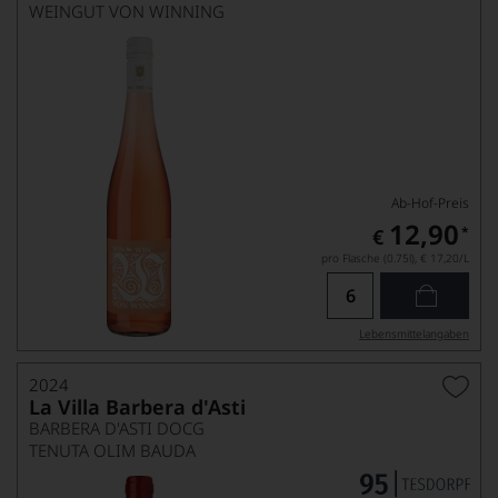
WEINGUT VON WINNING
Ab-Hof-Preis
12,90
*
€
pro Flasche (0.75l),
€ 17,20
/L
Lebensmittel­angaben
2024
La Villa Barbera d'Asti
BARBERA D'ASTI DOCG
TENUTA OLIM BAUDA