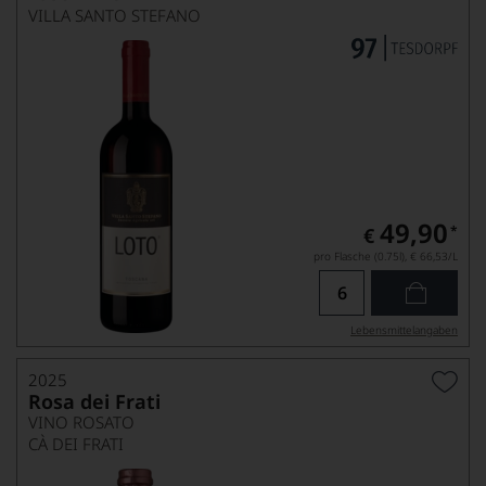
VILLA SANTO STEFANO
49,90
*
€
pro Flasche (0.75l),
€ 66,53
/L
Lebensmittel­angaben
2025
Rosa dei Frati
VINO ROSATO
CÀ DEI FRATI