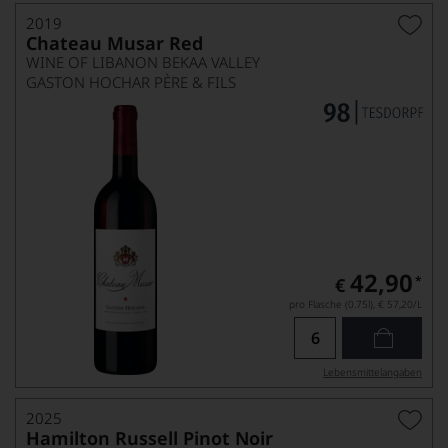
2019
Chateau Musar Red
WINE OF LIBANON BEKAA VALLEY
GASTON HOCHAR PÈRE & FILS
42,90
*
€
pro Flasche (0.75l),
€ 57,20
/L
Lebensmittel­angaben
2025
Hamilton Russell Pinot Noir