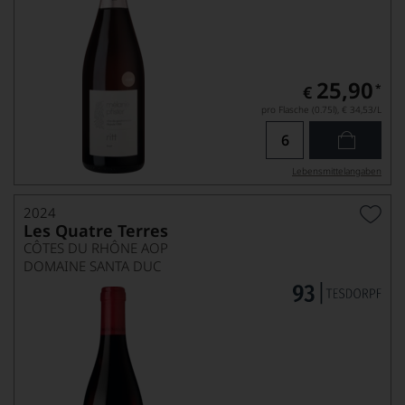
25,90
*
€
pro Flasche (0.75l),
€ 34,53
/L
Lebensmittel­angaben
2024
Les Quatre Terres
CÔTES DU RHÔNE AOP
DOMAINE SANTA DUC