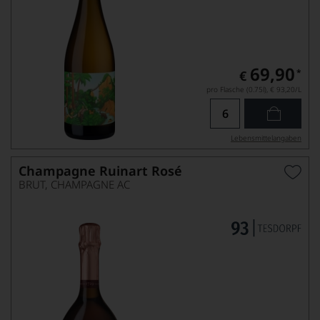
69,90
*
€
pro Flasche (0.75l),
€ 93,20
/L
Lebensmittel­angaben
Champagne Ruinart Rosé
BRUT, CHAMPAGNE AC