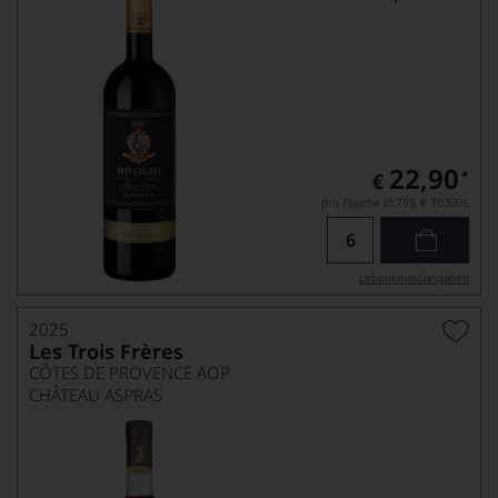
22,90
*
€
pro Flasche (0.75l),
€ 30,53
/L
Lebensmittel­angaben
2025
Les Trois Frères
CÔTES DE PROVENCE AOP
CHÂTEAU ASPRAS