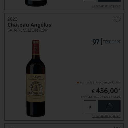
Lebensmittel­angaben
2023
Château Angélus
SAINT-EMILION AOP
nur noch 3 Flaschen verfügbar
436,00
*
€
pro Flasche (0.75l),
€ 581,33
/L
Lebensmittel­angaben