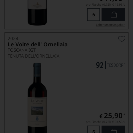
pro Flasche (0.75l),
€ 15,93
/L
Lebensmittel­angaben
2024
Le Volte dell' Ornellaia
TOSCANA IGT
TENUTA DELL'ORNELLAIA
25,90
*
€
pro Flasche (0.75l),
€ 34,53
/L