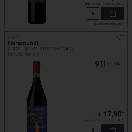
pro Flasche (0.75l),
€ 23,87
/L
Lebensmittel­angaben
2022
Floramundi
CERASUOLO DI VITTORIA DOCG
DONNAFUGATA
17,90
*
€
pro Flasche (0.75l),
€ 23,87
/L