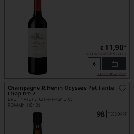
11,90
*
€
pro Flasche (0.75l),
€ 15,87
/L
Lebensmittel­angaben
Champagne R.Hénin Odyssée Pétillante
Chapitre 2
BRUT NATURE, CHAMPAGNE AC
ROMAIN HÉNIN