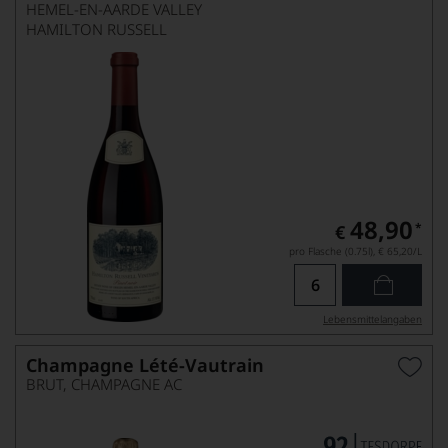
HEMEL-EN-AARDE VALLEY
HAMILTON RUSSELL
48,90
*
€
pro Flasche (0.75l),
€ 65,20
/L
Lebensmittel­angaben
Champagne Lété-Vautrain
BRUT, CHAMPAGNE AC