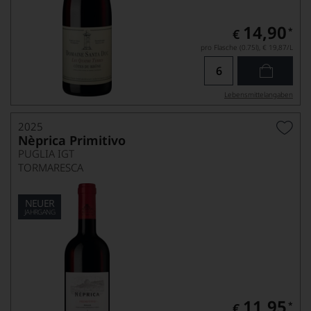
14,90
*
€
pro Flasche (0.75l),
€ 19,87
/L
Lebensmittel­angaben
2025
Nèprica Primitivo
PUGLIA IGT
TORMARESCA
NEUER
JAHRGANG
11,95
*
€