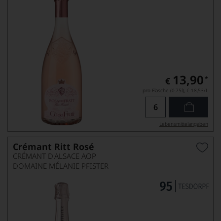
13,90
*
€
pro Flasche (0.75l),
€ 18,53
/L
Lebensmittel­angaben
Crémant Ritt Rosé
CRÉMANT D'ALSACE AOP
DOMAINE MÉLANIE PFISTER