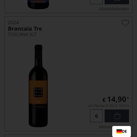
Lebensmittel­angaben
2024
Brancaia Tre
TOSCANA IGT
14,90
*
€
pro Flasche (0.75l),
€ 19,87
/L
Lebensmittel­angaben
DE