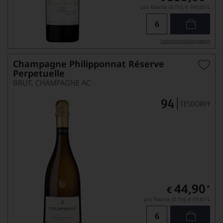
pro Flasche (0.75l),
€ 740,00
/L
Lebensmittel­angaben
Champagne Philipponnat Réserve
Perpetuelle
BRUT, CHAMPAGNE AC
44,90
*
€
pro Flasche (0.75l),
€ 59,87
/L