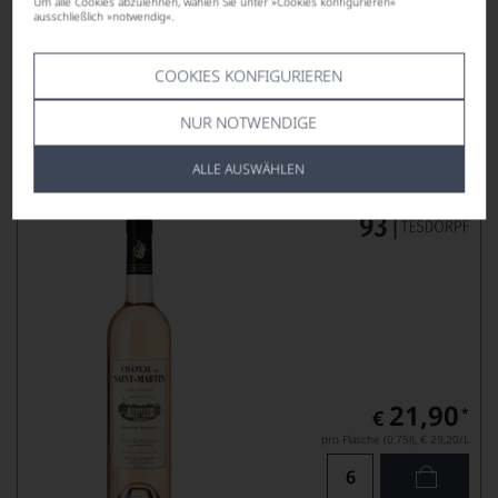
pro Flasche (0.2l),
€ 119,50
/L
Um alle Cookies abzulehnen, wählen Sie unter »Cookies konfigurieren«
ausschließlich »notwendig«.
COOKIES KONFIGURIEREN
Lebensmittel­angaben
NUR NOTWENDIGE
2025
Château de Saint-Martin Grande
Réserve Rosé
ALLE AUSWÄHLEN
CÔTES DE PROVENCE AOP, CRU CLASSÉ
21,90
*
€
pro Flasche (0.75l),
€ 29,20
/L