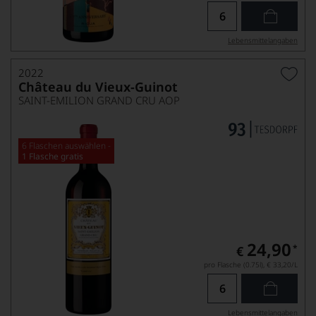
Lebensmittel­angaben
2022
Château du Vieux-Guinot
SAINT-EMILION GRAND CRU AOP
6 Flaschen auswählen -
1 Flasche gratis
24,90
*
€
pro Flasche (0.75l),
€ 33,20
/L
Lebensmittel­angaben