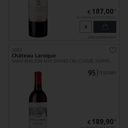
187,00
*
€
pro Flasche (0.75l),
€ 249,33
/L
Lebensmittel­angaben
2023
Château Laroque
SAINT-EMILION AOP, GRAND CRU CLASSÉ, DOPPELMAGNUM
189,90
*
€
pro Flasche (3.0l),
€ 63,30
/L