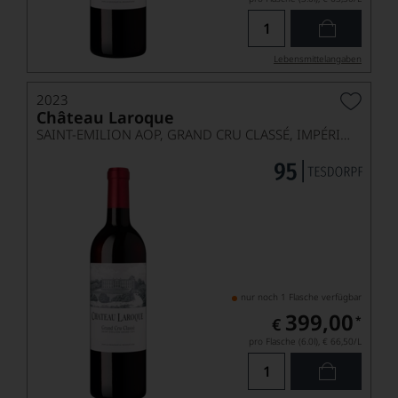
Lebensmittel­angaben
2023
Château Laroque
SAINT-EMILION AOP, GRAND CRU CLASSÉ, IMPÉRIALE
nur noch 1 Flasche verfügbar
399,00
*
€
pro Flasche (6.0l),
€ 66,50
/L