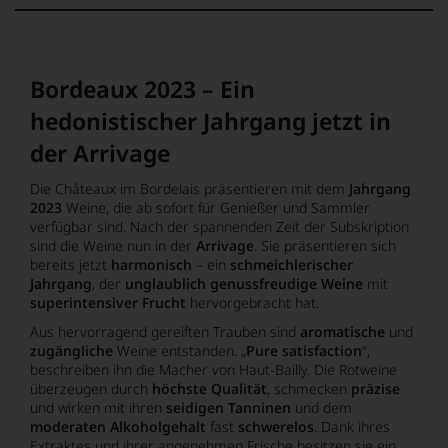
Bordeaux 2023 – Ein
hedonistischer Jahrgang jetzt in
der Arrivage
Die Châteaux im Bordelais präsentieren mit dem
Jahrgang
2023
Weine, die ab sofort für Genießer und Sammler
verfügbar sind. Nach der spannenden Zeit der Subskription
sind die Weine nun in der
Arrivage
. Sie präsentieren sich
bereits jetzt
harmonisch
– ein
schmeichlerischer
Jahrgang
, der
unglaublich genussfreudige Weine
mit
superintensiver Frucht
hervorgebracht hat.
Aus hervorragend gereiften Trauben sind
aromatische
und
zugängliche
Weine entstanden. „
Pure satisfaction
“,
beschreiben ihn die Macher von Haut-Bailly. Die Rotweine
überzeugen durch
höchste Qualität
, schmecken
präzise
und wirken mit ihren
seidigen Tanninen
und dem
moderaten Alkoholgehalt
fast
schwerelos
. Dank ihres
Extraktes und ihrer angenehmen Frische besitzen sie ein