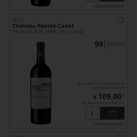
Lebensmittel­angaben
2023
Château Pontet-Canet
PAUILLAC AOP, 5ÈME CRU CLASSÉ
nur noch 2 Flaschen verfügbar,
Limitiert auf 6 Flaschen
109,00
*
€
pro Flasche (0.75l),
€ 145,33
/L
Lebensmittel­angaben