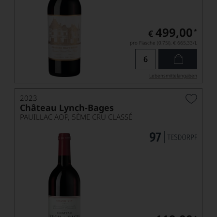
499,00
*
€
pro Flasche (0.75l),
€ 665,33
/L
Lebensmittel­angaben
2023
Château Lynch-Bages
PAUILLAC AOP, 5ÈME CRU CLASSÉ