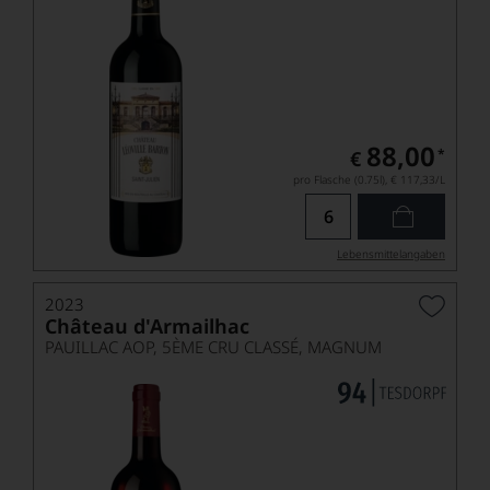
88,00
*
€
pro Flasche (0.75l),
€ 117,33
/L
Lebensmittel­angaben
2023
Château d'Armailhac
PAUILLAC AOP, 5ÈME CRU CLASSÉ, MAGNUM