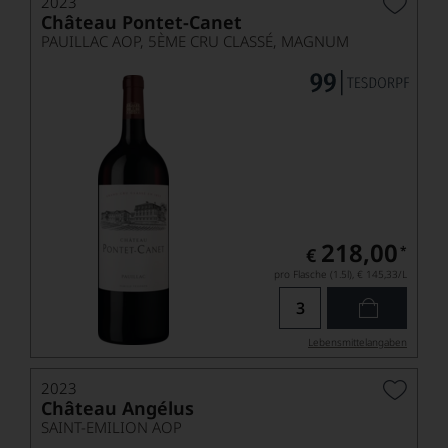
2023
Château Pontet-Canet
PAUILLAC AOP, 5ÈME CRU CLASSÉ, MAGNUM
218,00
*
€
pro Flasche (1.5l),
€ 145,33
/L
Lebensmittel­angaben
2023
Château Angélus
SAINT-EMILION AOP