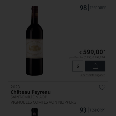
599,00
*
€
pro Flasche (0.75l),
€ 798,67
/L
Lebensmittel­angaben
2023
Château Peyreau
SAINT-EMILION AOP
VIGNOBLES COMTES VON NEIPPERG