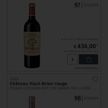
nur noch 3 Flaschen verfügbar
436,00
*
€
pro Flasche (0.75l),
€ 581,33
/L
Lebensmittel­angaben
2023
Château Haut-Brion rouge
PESSAC-LÉOGNAN AOP, 1ER GRAND CRU CLASSÉ, MAGNUM