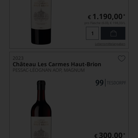
1.190,00
*
€
pro Flasche (6.0l),
€ 198,33
/L
Lebensmittel­angaben
2023
Château Les Carmes Haut-Brion
PESSAC-LÉOGNAN AOP, MAGNUM
300,00
*
€