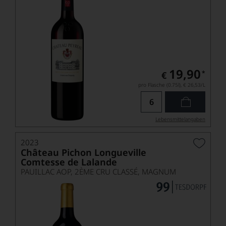
19,90
*
€
pro Flasche (0.75l),
€ 26,53
/L
Lebensmittel­angaben
2023
Château Pichon Longueville
Comtesse de Lalande
PAUILLAC AOP, 2ÈME CRU CLASSÉ, MAGNUM