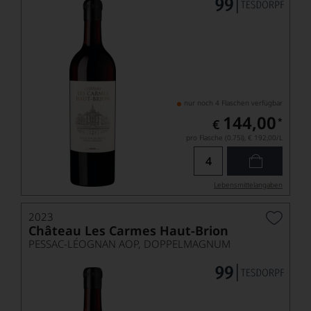
nur noch 4 Flaschen verfügbar
144,00
*
€
pro Flasche (0.75l),
€ 192,00
/L
Lebensmittel­angaben
2023
Château Les Carmes Haut-Brion
PESSAC-LÉOGNAN AOP, DOPPELMAGNUM