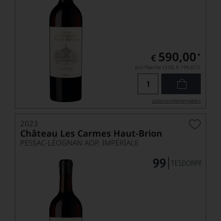
590,00
*
€
pro Flasche (3.0l),
€ 196,67
/L
Lebensmittel­angaben
2023
Château Les Carmes Haut-Brion
PESSAC-LÉOGNAN AOP, IMPÉRIALE