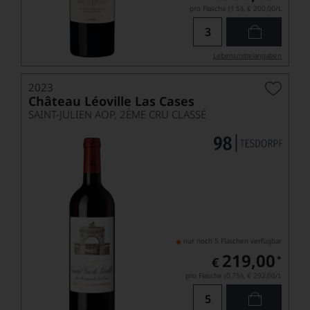
pro Flasche (1.5l),
€ 200,00
/L
Lebensmittel­angaben
2023
Château Léoville Las Cases
SAINT-JULIEN AOP, 2ÈME CRU CLASSÉ
nur noch 5 Flaschen verfügbar
219,00
*
€
pro Flasche (0.75l),
€ 292,00
/L