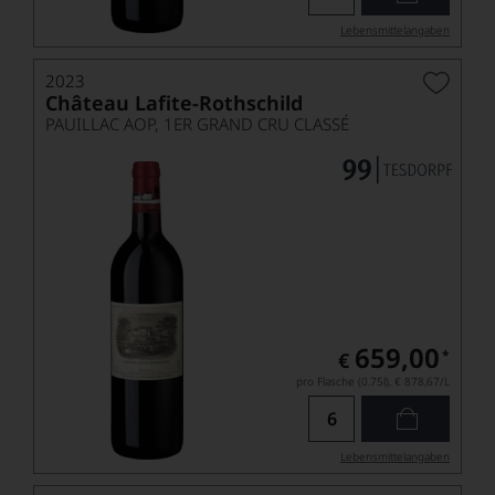
Lebensmittel­angaben
2023
Château Lafite-Rothschild
PAUILLAC AOP, 1ER GRAND CRU CLASSÉ
659,00
*
€
pro Flasche (0.75l),
€ 878,67
/L
Lebensmittel­angaben