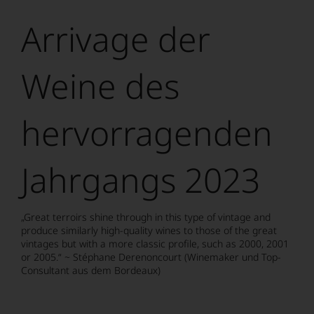
Bild
wurde
Arrivage der
mithilfe
von
KI
verändert.
Weine des
hervorragenden
Jahrgangs 2023
„Great terroirs shine through in this type of vintage and
produce similarly high-quality wines to those of the great
vintages but with a more classic profile, such as 2000, 2001
or 2005.“
~ Stéphane Derenoncourt (Winemaker und Top-
Consultant aus dem Bordeaux)