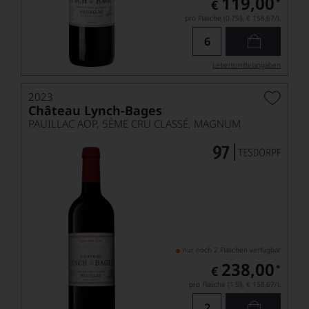
119,00
*
€
pro Flasche (0.75l),
€ 158,67
/L
Lebensmittel­angaben
2023
Château Lynch-Bages
PAUILLAC AOP, 5ÈME CRU CLASSÉ, MAGNUM
nur noch 2 Flaschen verfügbar
238,00
*
€
pro Flasche (1.5l),
€ 158,67
/L