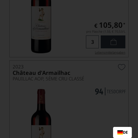
105,80
*
€
pro Flasche (1.5l),
€ 70,53
/L
Lebensmittel­angaben
2023
Château d'Armailhac
PAUILLAC AOP, 5ÈME CRU CLASSÉ
DE