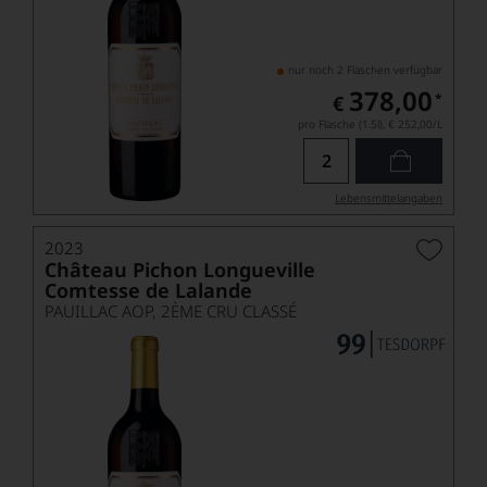
nur noch 2 Flaschen verfügbar
378,00
*
€
pro Flasche (1.5l),
€ 252,00
/L
Lebensmittel­angaben
2023
Château Pichon Longueville
Comtesse de Lalande
PAUILLAC AOP, 2ÈME CRU CLASSÉ