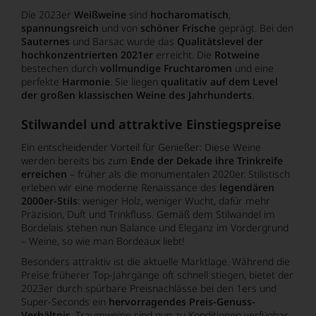
Die 2023er
Weißweine
sind
hocharomatisch
,
spannungsreich
und von
schöner Frische
geprägt. Bei den
Sauternes
und Barsac wurde das
Qualitätslevel der
hochkonzentrierten 2021er
erreicht. Die
Rotweine
bestechen durch
vollmundige Fruchtaromen
und eine
perfekte
Harmonie
. Sie liegen
qualitativ auf dem Level
der großen klassischen Weine des Jahrhunderts
.
Stilwandel und attraktive Einstiegspreise
Ein entscheidender Vorteil für Genießer: Diese Weine
werden bereits bis zum
Ende der Dekade ihre Trinkreife
erreichen
– früher als die monumentalen 2020er. Stilistisch
erleben wir eine moderne Renaissance des
legendären
2000er-Stils
: weniger Holz, weniger Wucht, dafür mehr
Präzision, Duft und Trinkfluss. Gemäß dem Stilwandel im
Bordelais stehen nun Balance und Eleganz im Vordergrund
– Weine, so wie man Bordeaux liebt!
Besonders attraktiv ist die aktuelle Marktlage. Während die
Preise früherer Top-Jahrgänge oft schnell stiegen, bietet der
2023er durch spürbare Preisnachlässe bei den 1ers und
Super-Seconds ein
hervorragendes Preis-Genuss-
Verhältnis
. Traumweine sind nun zu Konditionen verfügbar,