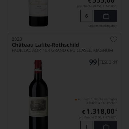
€
pro Flasche (0.75l),
€ 740,00
/L
Lebensmittel­angaben
2023
Château Lafite-Rothschild
PAUILLAC AOP, 1ER GRAND CRU CLASSÉ, MAGNUM
nur noch 1 Flasche verfügbar,
Limitiert auf 6 Flaschen
1.318,00
*
€
pro Flasche (1.5l),
€ 878,67
/L