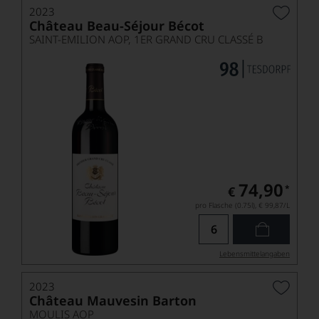
2023
Château Beau-Séjour Bécot
SAINT-EMILION AOP, 1ER GRAND CRU CLASSÉ B
74,90
*
€
pro Flasche (0.75l),
€ 99,87
/L
Lebensmittel­angaben
2023
Château Mauvesin Barton
MOULIS AOP