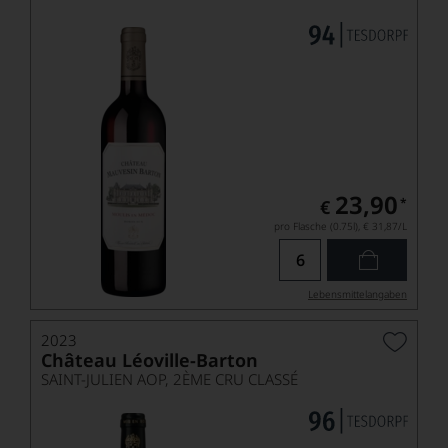
23,90
*
€
pro Flasche (0.75l),
€ 31,87
/L
Lebensmittel­angaben
2023
Château Léoville-Barton
SAINT-JULIEN AOP, 2ÈME CRU CLASSÉ