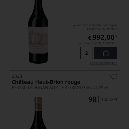
nur noch 2 Flaschen verfügbar,
Limitiert auf 6 Flaschen
992,00
*
€
pro Flasche (1.5l),
€ 661,33
/L
Lebensmittel­angaben
2023
Château Haut-Brion rouge
PESSAC-LÉOGNAN AOP, 1ER GRAND CRU CLASSÉ