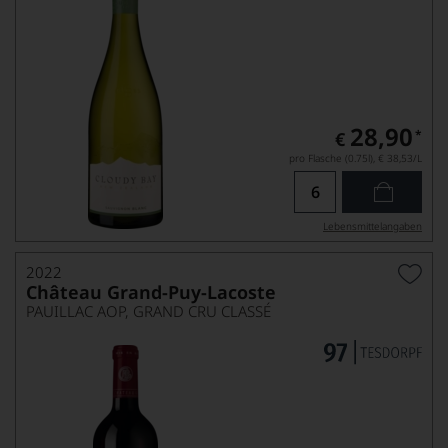
28,90
*
€
pro Flasche (0.75l),
€ 38,53
/L
Lebensmittel­angaben
2022
Château Grand-Puy-Lacoste
PAUILLAC AOP, GRAND CRU CLASSÉ