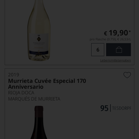
19,90
*
€
pro Flasche (0.75l),
€ 26,53
/L
Lebensmittel­angaben
2019
Murrieta Cuvée Especial 170
Anniversario
RIOJA DOCA
MARQUÉS DE MURRIETA