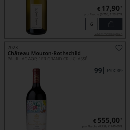
17,90
*
€
pro Flasche (0.75l),
€ 23,87
/L
Lebensmittel­angaben
2023
Château Mouton-Rothschild
PAUILLAC AOP, 1ER GRAND CRU CLASSÉ
555,00
*
€
pro Flasche (0.75l),
€ 740,00
/L