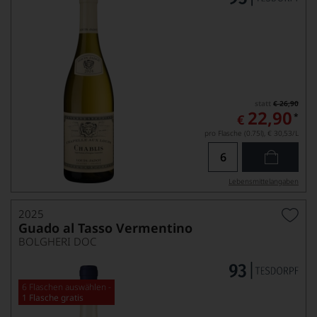
statt
€ 26,90
22,90
*
€
pro Flasche (0.75l),
€ 30,53
/L
Lebensmittel­angaben
2025
Guado al Tasso Vermentino
BOLGHERI DOC
6 Flaschen auswählen -
1 Flasche gratis