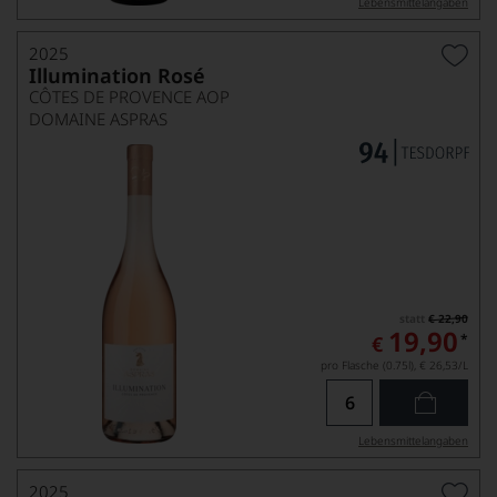
Lebensmittel­angaben
2025
Illumination Rosé
CÔTES DE PROVENCE AOP
DOMAINE ASPRAS
statt
€ 22,90
19,90
*
€
pro Flasche (0.75l),
€ 26,53
/L
Lebensmittel­angaben
2025