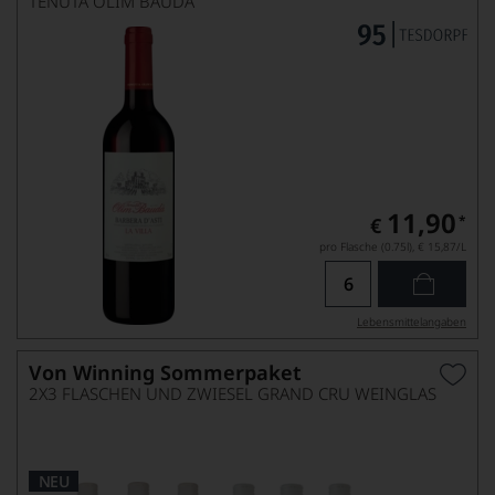
TENUTA OLIM BAUDA
11,90
*
€
pro Flasche (0.75l),
€ 15,87
/L
Lebensmittel­angaben
Von Winning Sommerpaket
2X3 FLASCHEN UND ZWIESEL GRAND CRU WEINGLAS
NEU