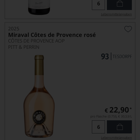
Lebensmittel­angaben
2025
Miraval Côtes de Provence rosé
CÔTES DE PROVENCE AOP
PITT & PERRIN
22,90
*
€
pro Flasche (0.75l),
€ 30,53
/L
Lebensmittel­angaben