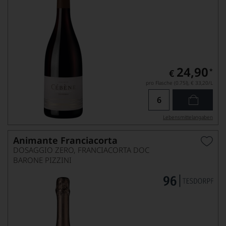
24,90
*
€
pro Flasche (0.75l),
€ 33,20
/L
Lebensmittel­angaben
Animante Franciacorta
DOSAGGIO ZERO, FRANCIACORTA DOC
BARONE PIZZINI