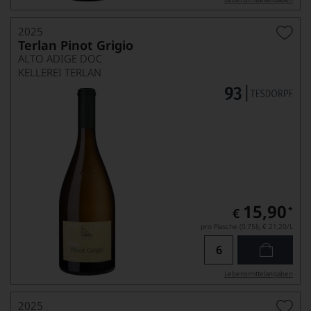
2025
Terlan Pinot Grigio
ALTO ADIGE DOC
KELLEREI TERLAN
15,90
*
€
pro Flasche (0.75l),
€ 21,20
/L
Lebensmittel­angaben
2025