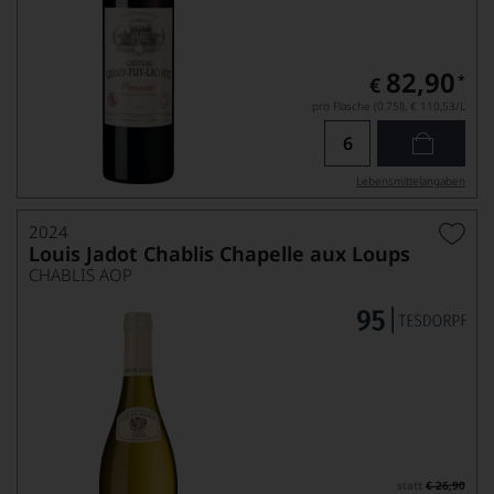
82,90
*
€
pro Flasche (0.75l),
€ 110,53
/L
Lebensmittel­angaben
2024
Louis Jadot Chablis Chapelle aux Loups
CHABLIS AOP
statt
€ 26,90