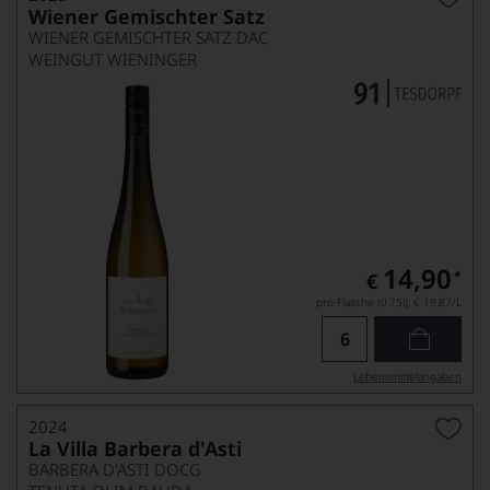
Wiener Gemischter Satz
WIENER GEMISCHTER SATZ DAC
WEINGUT WIENINGER
14,90
*
€
pro Flasche (0.75l),
€ 19,87
/L
Lebensmittel­angaben
2024
La Villa Barbera d'Asti
BARBERA D'ASTI DOCG