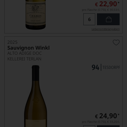
22,90
*
€
pro Flasche (0.75l),
€ 30,53
/L
Lebensmittel­angaben
2025
Sauvignon Winkl
ALTO ADIGE DOC
KELLEREI TERLAN
24,90
*
€
pro Flasche (0.75l),
€ 33,20
/L