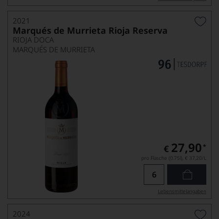
2021
Marqués de Murrieta Rioja Reserva
RIOJA DOCA
MARQUÉS DE MURRIETA
27,90
*
€
pro Flasche (0.75l),
€ 37,20
/L
Lebensmittel­angaben
2024