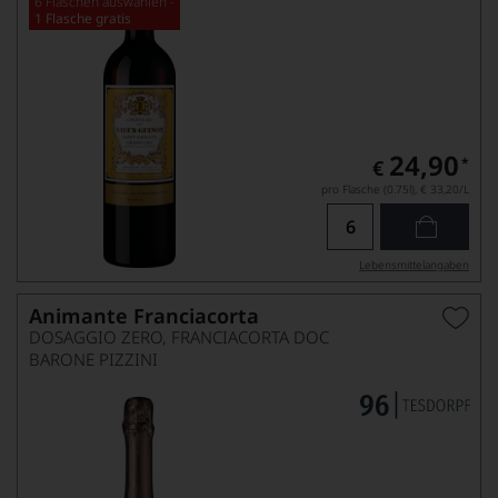
6 Flaschen auswählen -
1 Flasche gratis
24,90
*
€
pro Flasche (0.75l),
€ 33,20
/L
Lebensmittel­angaben
Animante Franciacorta
DOSAGGIO ZERO, FRANCIACORTA DOC
BARONE PIZZINI