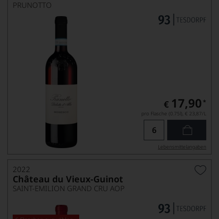
PRUNOTTO
17,90
*
€
pro Flasche (0.75l),
€ 23,87
/L
Lebensmittel­angaben
2022
Château du Vieux-Guinot
SAINT-EMILION GRAND CRU AOP