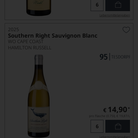
Lebensmittel­angaben
2025
Southern Right Sauvignon Blanc
WO CAPE COAST
HAMILTON RUSSELL
14,90
*
€
pro Flasche (0.75l),
€ 19,87
/L
Lebensmittel­angaben