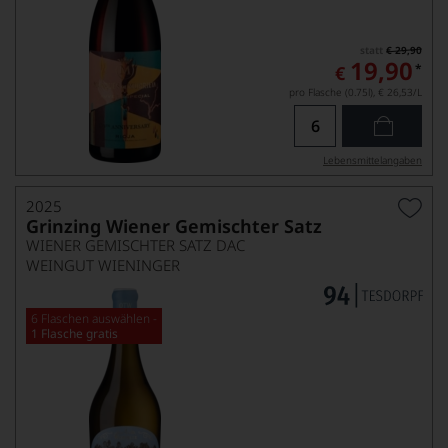
statt
€ 29,90
19,90
*
€
pro Flasche (0.75l),
€ 26,53
/L
Lebensmittel­angaben
2025
Grinzing Wiener Gemischter Satz
WIENER GEMISCHTER SATZ DAC
WEINGUT WIENINGER
6 Flaschen auswählen -
1 Flasche gratis