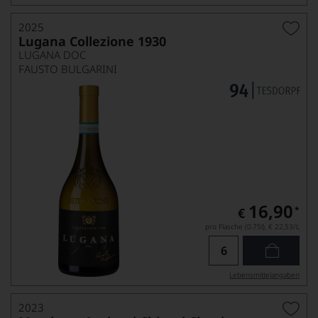
2025
Lugana Collezione 1930
LUGANA DOC
FAUSTO BULGARINI
16,90
*
€
pro Flasche (0.75l),
€ 22,53
/L
Lebensmittel­angaben
2023