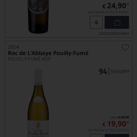
24,90
*
€
pro Flasche (0.75l),
€ 33,20
/L
Lebensmittel­angaben
2024
Roc de L'Abbaye Pouilly-Fumé
POUILLY-FUMÉ AOP
statt
€ 22,90
19,90
*
€
pro Flasche (0.75l),
€ 26,53
/L