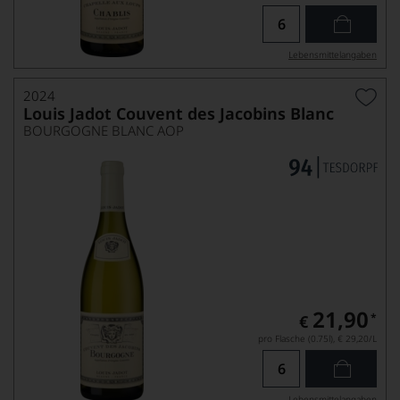
Lebensmittel­angaben
2024
Louis Jadot Couvent des Jacobins Blanc
BOURGOGNE BLANC AOP
21,90
*
€
pro Flasche (0.75l),
€ 29,20
/L
Lebensmittel­angaben