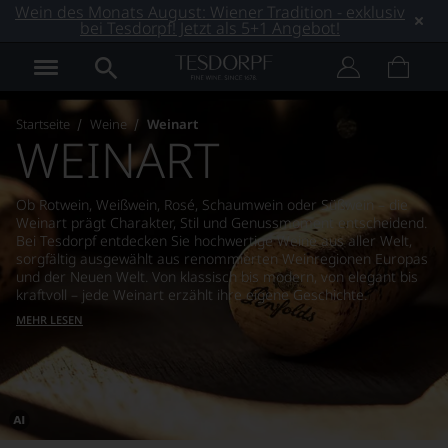
Wein des Monats August: Wiener Tradition - exklusiv
bei Tesdorpf! Jetzt als 5+1 Angebot!
Startseite
Weine
Weinart
WEINART
Ob Rotwein, Weißwein, Rosé, Schaumwein oder Süßwein – die
Weinart prägt Charakter, Stil und Genussmoment entscheidend.
Bei Tesdorpf entdecken Sie hochwertige Weine aus aller Welt,
sorgfältig ausgewählt aus renommierten Weinregionen Europas
und der Neuen Welt. Von klassisch bis modern, von elegant bis
kraftvoll – jede Weinart erzählt ihre eigene Geschichte.
MEHR LESEN
Dieses