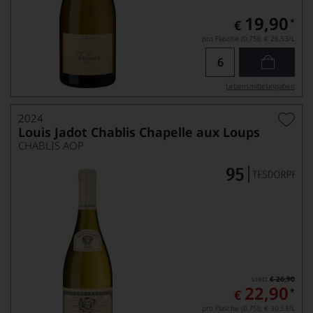
19,90
*
€
pro Flasche (0.75l),
€ 26,53
/L
Lebensmittel­angaben
2024
Louis Jadot Chablis Chapelle aux Loups
CHABLIS AOP
statt
€ 26,90
22,90
*
€
pro Flasche (0.75l),
€ 30,53
/L