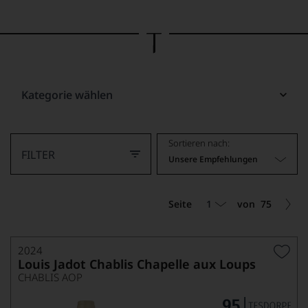
Bild
wurde
mithilfe
von
KI
verändert.
Kategorie wählen
Sortieren nach:
FILTER
Unsere Empfehlungen
1
Seite
von
75
2024
Louis Jadot Chablis Chapelle aux Loups
CHABLIS AOP