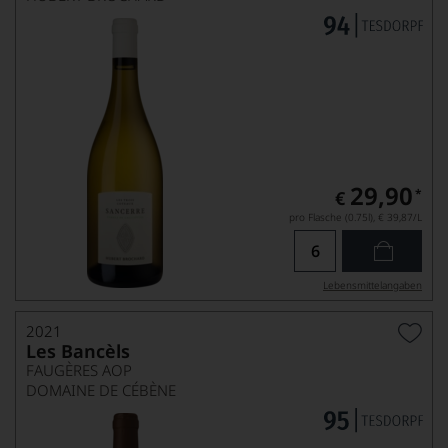
29,90
*
€
pro Flasche (0.75l),
€ 39,87
/L
Lebensmittel­angaben
2021
Les Bancèls
FAUGÈRES AOP
DOMAINE DE CÉBÈNE