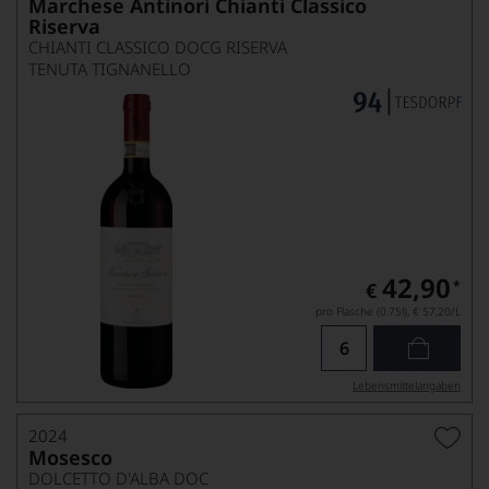
Marchese Antinori Chianti Classico
Riserva
CHIANTI CLASSICO DOCG RISERVA
TENUTA TIGNANELLO
42,90
*
€
pro Flasche (0.75l),
€ 57,20
/L
Lebensmittel­angaben
2024
Mosesco
DOLCETTO D'ALBA DOC