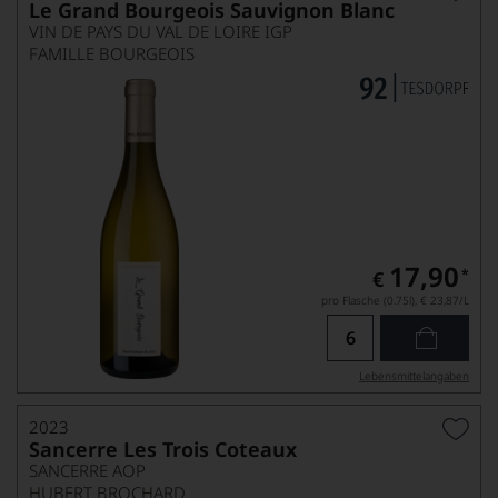
Le Grand Bourgeois Sauvignon Blanc
VIN DE PAYS DU VAL DE LOIRE IGP
FAMILLE BOURGEOIS
17,90
*
€
pro Flasche (0.75l),
€ 23,87
/L
Lebensmittel­angaben
2023
Sancerre Les Trois Coteaux
SANCERRE AOP
HUBERT BROCHARD