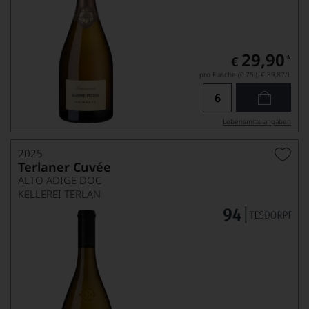
29,90
*
€
pro Flasche (0.75l),
€ 39,87
/L
Lebensmittel­angaben
2025
Terlaner Cuvée
ALTO ADIGE DOC
KELLEREI TERLAN