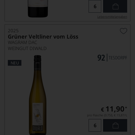
Lebensmittel­angaben
2025
Grüner Veltliner vom Löss
WAGRAM DAC
WEINGUT DIWALD
NEU
11,90
*
€
pro Flasche (0.75l),
€ 15,87
/L