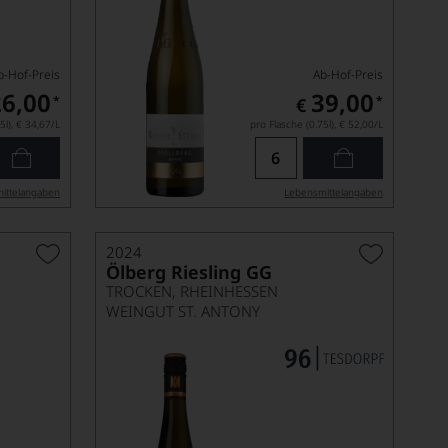
b-Hof-Preis
Ab-Hof-Preis
26,00
39,00
*
*
€
5l),
€ 34,67
/L
pro Flasche (0.75l),
€ 52,00
/L
ittel­angaben
Lebensmittel­angaben
2024
Ölberg Riesling GG
TROCKEN, RHEINHESSEN
WEINGUT ST. ANTONY