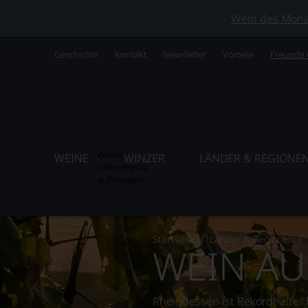
Wein des Monats
Geschichte
Kontakt
Newsletter
Vorteile
Freunde
Weine
WEINE
WINZER
LÄNDER & REGIONE
Untermenü
aufklappen
Startseite
Länder & Regionen
WEIN AU
Rheinhessen ist Rekordhalter b