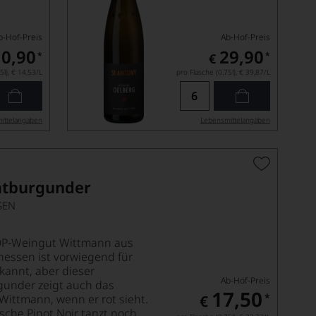
b-Hof-Preis
Ab-Hof-Preis
10,90
29,90
*
*
€
5l),
€ 14,53
/L
pro Flasche (0.75l),
€ 39,87
/L
ittel­angaben
Lebensmittel­angaben
ätburgunder
SEN
N
DP-Weingut Wittmann aus
essen ist vorwiegend für
annt, aber dieser
Ab-Hof-Preis
under zeigt auch das
17,50
*
Wittmann, wenn er rot sieht.
€
ische Pinot Noir tanzt noch