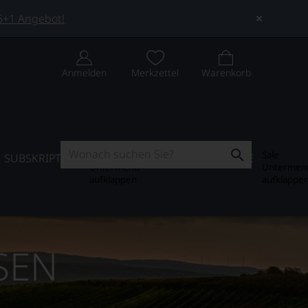
 5+1 Angebot!
Anmelden
Merkzettel
Warenkorb
Subskription
Sale
SUBSKRIPTION
WEIN-JOURNAL
SALE
Untermenü
Untermen
aufklappen
aufklappe
SEN