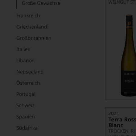
WEINGUT ST
Große Gewächse
Frankreich
Griechenland
Großbritannien
Italien
Libanon
Neuseeland
Österreich
Portugal
Schweiz
2021
Spanien
Terra Ros
Blanc
Südafrika
TROCKEN, R