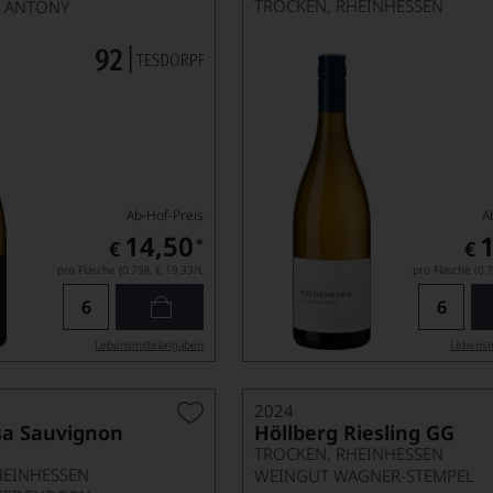
TROCKEN, RHEINHESSEN
. ANTONY
Ab-Hof-Preis
A
14,50
*
€
€
pro Flasche (0.75l),
€ 19,33
/L
pro Flasche (0.7
Lebensmittel­angaben
Lebensm
2024
sa Sauvignon
Höllberg Riesling GG
TROCKEN, RHEINHESSEN
HEINHESSEN
WEINGUT WAGNER-STEMPEL