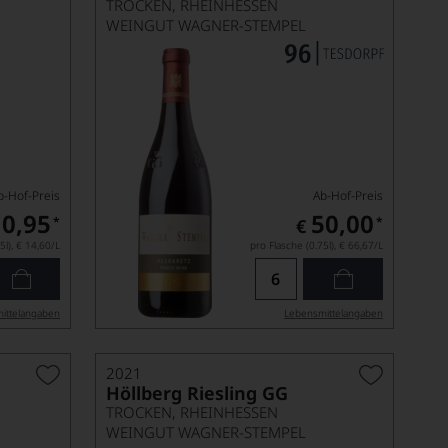
TROCKEN, RHEINHESSEN
WEINGUT WAGNER-STEMPEL
b-Hof-Preis
Ab-Hof-Preis
10,95
50,00
*
*
€
5l),
€ 14,60
/L
pro Flasche (0.75l),
€ 66,67
/L
ittel­angaben
Lebensmittel­angaben
2021
Höllberg Riesling GG
TROCKEN, RHEINHESSEN
WEINGUT WAGNER-STEMPEL