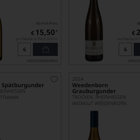
Ab-Hof-Preis
A
15,50
*
€
€
pro Flasche (0.75l),
€ 20,67
/L
pro Flasche (0.7
Lebensmittel­angaben
Lebensm
2024
 Spätburgunder
Weedenborn
Grauburgunder
HEINHESSEN
TROCKEN, RHEINHESSEN
ITTMANN
WEINGUT WEEDENBORN