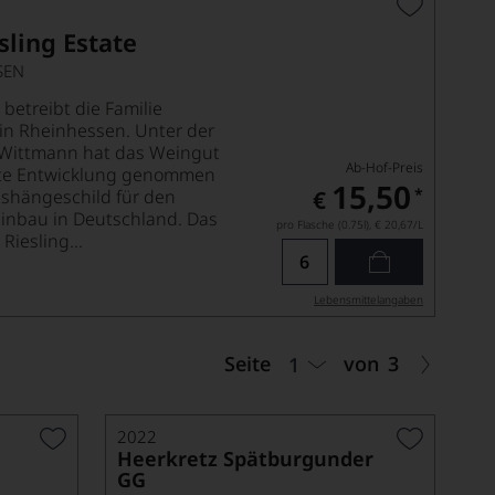
ling Estate
SEN
 betreibt die Familie
n Rheinhessen. Unter der
p Wittmann hat das Weingut
Ab-Hof-Preis
te Entwicklung genommen
15,50
*
ushängeschild für den
€
nbau in Deutschland. Das
pro Flasche (0.75l),
€ 20,67
/L
iesling...
Lebensmittel­angaben
Seite
von
3
1
2022
Heerkretz Spätburgunder
GG