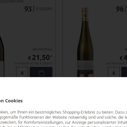
EEDENBORN
Ab-Hof-Preis
A
21,50
*
€
€
pro Flasche (0.75l),
€ 28,67
/L
pro Flasche (0.7
Lebensmittel­angaben
Lebensm
n Cookies
2022
Nackenheim R
ies, um Ihnen ein bestmögliches Shopping-Erlebnis zu bieten. Dazu 
Lage
gsgemäße Funktionieren der Website notwendig sind und solche, die le
zwecken, für Komforteinstellungen, zur Anzeige personalisierter Inhal
TROCKEN, RHEINHES