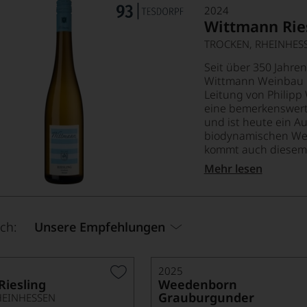
2024
Wittmann Ries
TROCKEN, RHEINHES
Seit über 350 Jahren
Wittmann Weinbau i
Leitung von Philip
eine bemerkenswer
und ist heute ein A
biodynamischen Wei
kommt auch diesem R
Mehr lesen
ch:
Unsere Empfehlungen
2025
Riesling
Weedenborn
Grauburgunder
HEINHESSEN