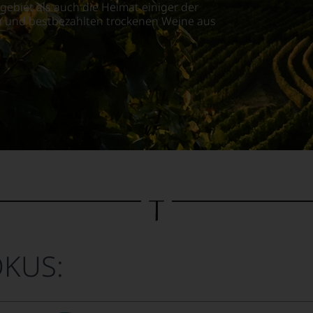
ebiet als auch die Heimat einiger der
n und bestbezahlten trockenen Weine aus
OKUS: