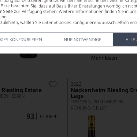
erbung auf Drittseiten genutzt werden. Sie entscheiden, welche Katego
KÜHLING-GILLOT
Bitte beachten Sie, dass auf Basis Ihrer Einstellungen womöglich nich
er Seite zur Verfügung stehen. Weitere Informationen finden Sie in un
Ein Riesling mit kla
ung
.
Nackenheim steht fü
zulehnen, wählen Sie unter »Cookies konfigurieren« ausschließlich »no
Weine mit Struktur. 
Kräuternoten präge
straff, mit lebendig
KIES KONFIGURIEREN
NUR NOTWENDIGE
ALLE
Kühling-Gillot zeigt 
Terroir und...
Mehr lesen
2022
Riesling Estate
Nackenheim Riesling Er
Lage
HEINHESSEN
TROCKEN, RHEINHESSEN
KÜHLING-GILLOT