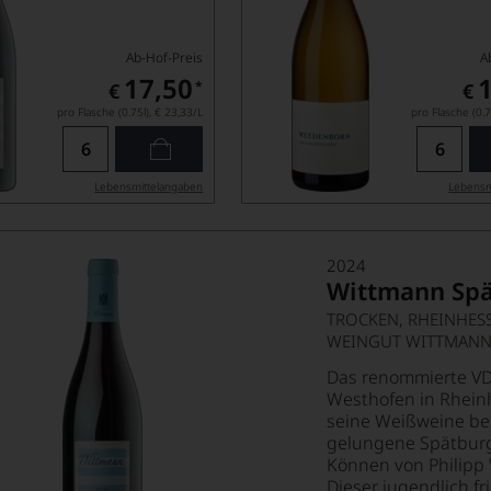
Ab-Hof-Preis
A
17,50
*
€
€
pro Flasche (0.75l),
€ 23,33
/L
pro Flasche (0.7
Lebensmittel­angaben
Lebensm
2024
Wittmann Sp
TROCKEN, RHEINHES
WEINGUT WITTMAN
Das renommierte V
Westhofen in Rheinh
seine Weißweine bek
gelungene Spätburg
Können von Philipp 
Dieser jugendlich fr