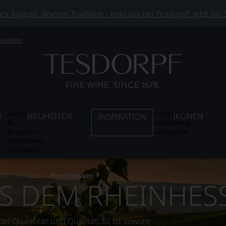
 August: Wiener Tradition - exklusiv bei Tesdorpf! Jetzt als
 werben
Länder
Inspiration
N
NEUHEITEN
IKONEN
INSPIRATION
&
Untermenü
Regionen
aufklappen
Untermenü
aufklappen
Deutschland
Rheinhessen
S DEM RHEINHES
ei Quantität und Qualität. Es ist sowohl