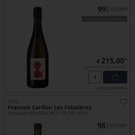
Cercle des Connaisseurs
215,00
*
€
pro Flasche (0.75l),
€ 286,67
/L
Lebensmittel­angaben
2022
Francois Carillon Les Folatières
PULIGNY-MONTRACHET 1ER CRU AOP