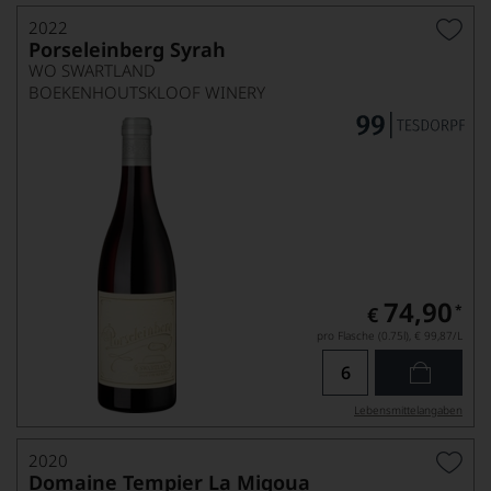
2022
Porseleinberg Syrah
WO SWARTLAND
BOEKENHOUTSKLOOF WINERY
74,90
*
€
pro Flasche (0.75l),
€ 99,87
/L
Lebensmittel­angaben
2020
Domaine Tempier La Migoua