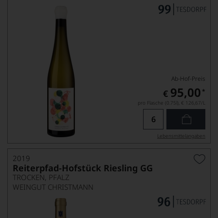
Ab-Hof-Preis
95,00
*
€
pro Flasche (0.75l),
€ 126,67
/L
Lebensmittel­angaben
2019
Reiterpfad-Hofstück Riesling GG
TROCKEN, PFALZ
WEINGUT CHRISTMANN