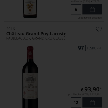
pro Flasche (0.75l),
€ 72,00
/L
Lebensmittel­angaben
2016
Château Grand-Puy-Lacoste
PAUILLAC AOP, GRAND CRU CLASSÉ
93,90
*
€
pro Flasche (0.75l),
€ 125,20
/L