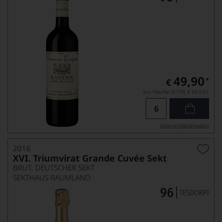
49,90
*
€
pro Flasche (0.75l),
€ 66,53
/L
Lebensmittel­angaben
2016
XVI. Triumvirat Grande Cuvée Sekt
BRUT, DEUTSCHER SEKT
SEKTHAUS RAUMLAND