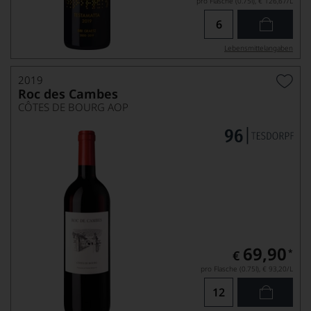
pro Flasche (0.75l),
€ 126,67
/L
Lebensmittel­angaben
2019
Roc des Cambes
CÔTES DE BOURG AOP
69,90
*
€
pro Flasche (0.75l),
€ 93,20
/L