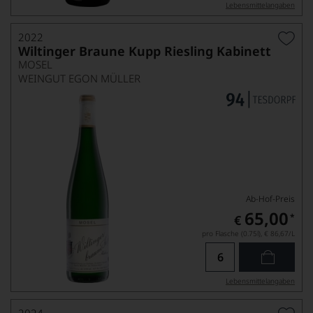
Lebensmittel­angaben
2022
Wiltinger Braune Kupp Riesling Kabinett
MOSEL
WEINGUT EGON MÜLLER
Ab-Hof-Preis
65,00
*
€
pro Flasche (0.75l),
€ 86,67
/L
Lebensmittel­angaben