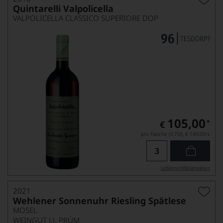
Quintarelli Valpolicella
VALPOLICELLA CLASSICO SUPERIORE DOP
105,00
*
€
pro Flasche (0.75l),
€ 140,00
/L
Lebensmittel­angaben
2021
Wehlener Sonnenuhr Riesling Spätlese
MOSEL
WEINGUT J.J. PRÜM