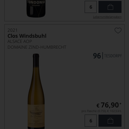
Lebensmittel­angaben
2021
Clos Windsbuhl
ALSACE AOP
DOMAINE ZIND-HUMBRECHT
76,90
*
€
pro Flasche (0.75l),
€ 102,53
/L