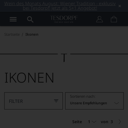
Wein des Monats August: Wiener Tradition - exklusiv
bei Tesdorpf! Jetzt als 5+1 Angebot!
Startseite
Ikonen
IKONEN
Sortieren nach:
FILTER
Unsere Empfehlungen
1
Seite
von
3