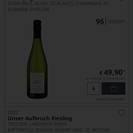
EXTRA BRUT, BLANC DE BLANCS, CHAMPAGNE AC
DOMAINE D'HÉLÈNE
49,90
*
€
pro Flasche (0.75l),
€ 66,53
/L
Lebensmittel­angaben
2022
Unser Aufbruch Riesling
TROCKEN, LANDWEIN RHEIN
BATTENFELD-SPANIER, ROBERT WEIL, ST. ANTONY