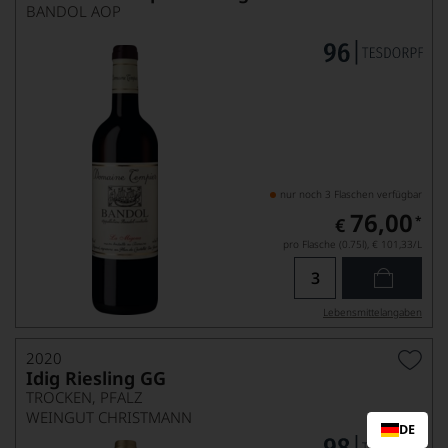
BANDOL AOP
nur noch 3 Flaschen verfügbar
76,00
*
€
pro Flasche (0.75l),
€ 101,33
/L
Lebensmittel­angaben
2020
Idig Riesling GG
TROCKEN, PFALZ
WEINGUT CHRISTMANN
DE