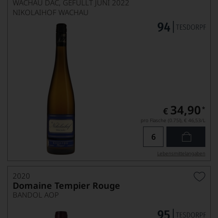
WACHAU DAC, GEFÜLLT JUNI 2022
NIKOLAIHOF WACHAU
34,90
*
€
pro Flasche (0.75l),
€ 46,53
/L
Lebensmittel­angaben
2020
Domaine Tempier Rouge
BANDOL AOP