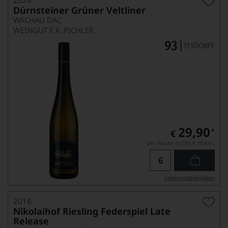
2024
Dürnsteiner Grüner Veltliner
WACHAU DAC
WEINGUT F.X. PICHLER
29,90
*
€
pro Flasche (0.75l),
€ 39,87
/L
Lebensmittel­angaben
2016
Nikolaihof Riesling Federspiel Late
Release