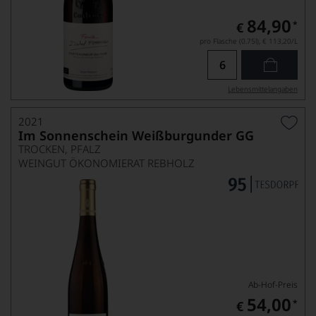
84,90
*
€
pro Flasche (0.75l),
€ 113,20
/L
Lebensmittel­angaben
2021
Im Sonnenschein Weißburgunder GG
TROCKEN, PFALZ
WEINGUT ÖKONOMIERAT REBHOLZ
Ab-Hof-Preis
54,00
*
€