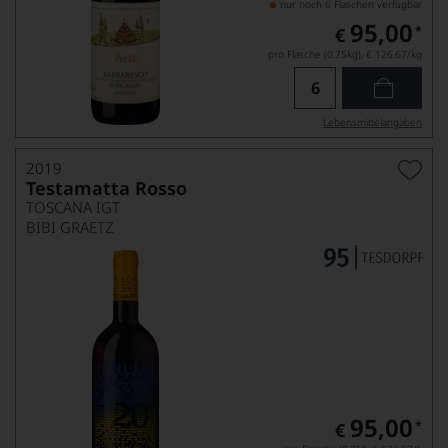
nur noch 6 Flaschen verfügbar
95,00
*
€
pro Flasche (0.75kg),
€ 126,67
/kg
Lebensmittel­angaben
2019
Testamatta Rosso
TOSCANA IGT
BIBI GRAETZ
95,00
*
€