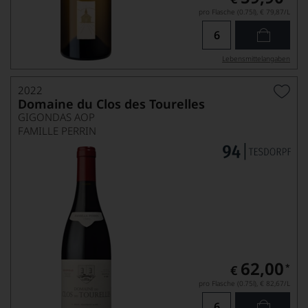
pro Flasche (0.75l),
€ 79,87
/L
Lebensmittel­angaben
2022
Domaine du Clos des Tourelles
GIGONDAS AOP
FAMILLE PERRIN
62,00
*
€
pro Flasche (0.75l),
€ 82,67
/L