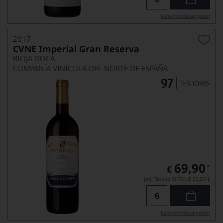
Lebensmittel­angaben
2017
CVNE Imperial Gran Reserva
RIOJA DOCA
COMPANÍA VINÍCOLA DEL NORTE DE ESPAÑA
69,90
*
€
pro Flasche (0.75l),
€ 93,20
/L
Lebensmittel­angaben