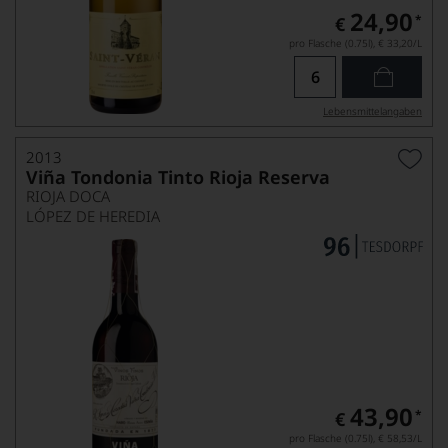
24,90
*
€
pro Flasche (0.75l),
€ 33,20
/L
Lebensmittel­angaben
2013
Viña Tondonia Tinto Rioja Reserva
RIOJA DOCA
LÓPEZ DE HEREDIA
43,90
*
€
pro Flasche (0.75l),
€ 58,53
/L