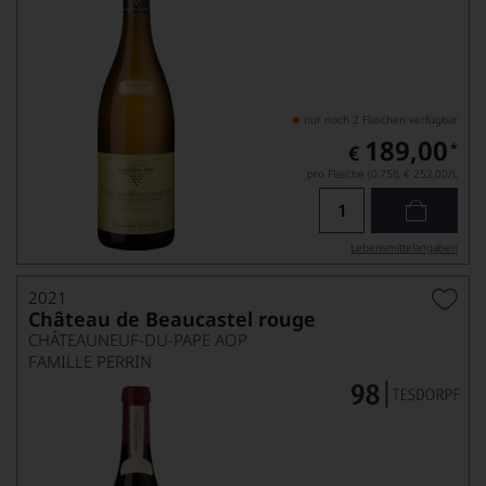
nur noch 2 Flaschen verfügbar
189,00
*
€
pro Flasche (0.75l),
€ 252,00
/L
Lebensmittel­angaben
2021
Château de Beaucastel rouge
CHÂTEAUNEUF-DU-PAPE AOP
FAMILLE PERRIN