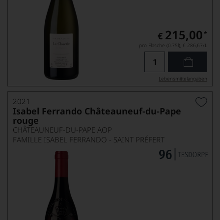
215,00
*
€
pro Flasche (0.75l),
€ 286,67
/L
Lebensmittel­angaben
2021
Isabel Ferrando Châteauneuf-du-Pape
rouge
CHÂTEAUNEUF-DU-PAPE AOP
FAMILLE ISABEL FERRANDO - SAINT PRÉFERT