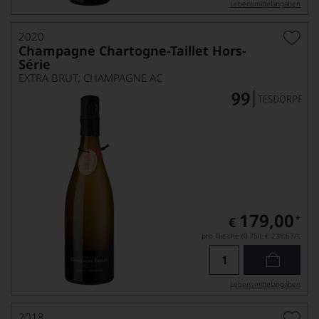
Lebensmittel­angaben
2020
Champagne Chartogne-Taillet Hors-
Série
EXTRA BRUT, CHAMPAGNE AC
179,00
*
€
pro Flasche (0.75l),
€ 238,67
/L
Lebensmittel­angaben
2018