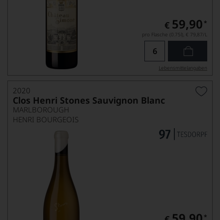
59,90
*
€
pro Flasche (0.75l),
€ 79,87
/L
Lebensmittel­angaben
2020
Clos Henri Stones Sauvignon Blanc
MARLBOROUGH
HENRI BOURGEOIS
59,90
*
€