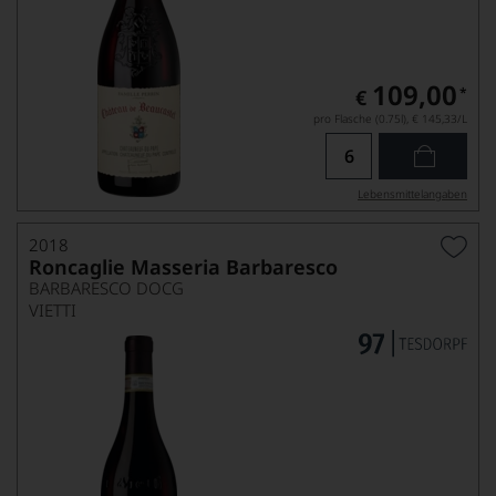
109,00
*
€
pro Flasche (0.75l),
€ 145,33
/L
Lebensmittel­angaben
2018
Roncaglie Masseria Barbaresco
BARBARESCO DOCG
VIETTI