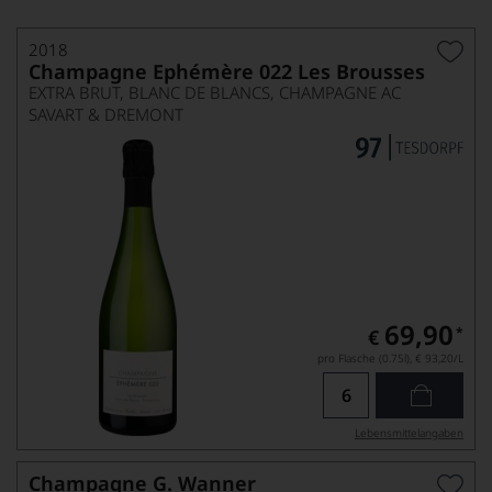
2018
Champagne Ephémère 022 Les Brousses
EXTRA BRUT, BLANC DE BLANCS, CHAMPAGNE AC
SAVART & DREMONT
69,90
*
€
pro Flasche (0.75l),
€ 93,20
/L
Lebensmittel­angaben
Champagne G. Wanner