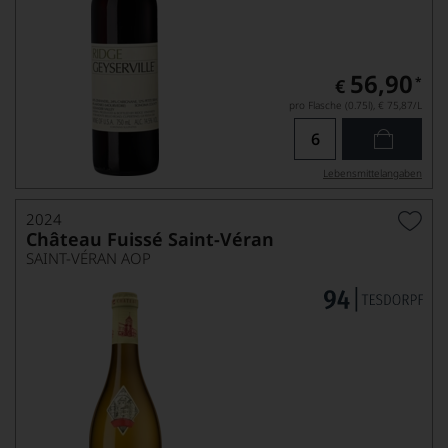
56,90
*
€
pro Flasche (0.75l),
€ 75,87
/L
Lebensmittel­angaben
2024
Château Fuissé Saint-Véran
SAINT-VÉRAN AOP