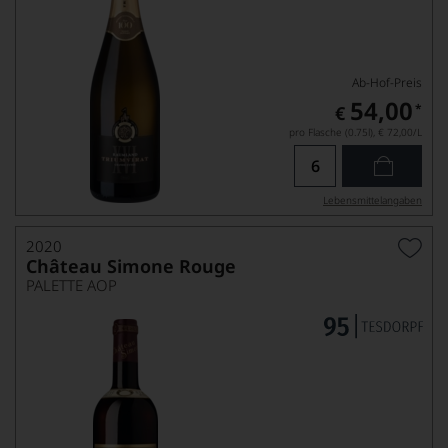
Ab-Hof-Preis
54,00
*
€
pro Flasche (0.75l),
€ 72,00
/L
Lebensmittel­angaben
2020
Château Simone Rouge
PALETTE AOP