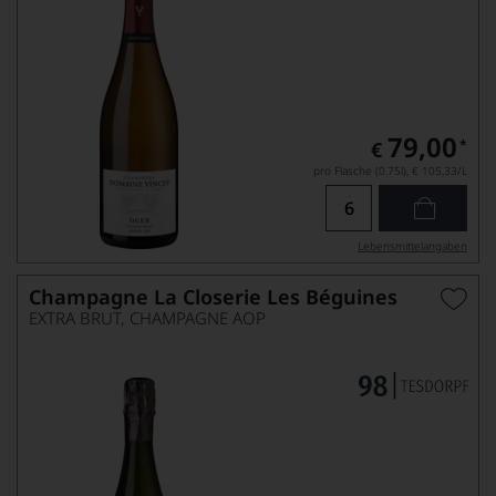
79,00
*
€
pro Flasche (0.75l),
€ 105,33
/L
Lebensmittel­angaben
Champagne La Closerie Les Béguines
EXTRA BRUT, CHAMPAGNE AOP