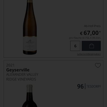
Ab-Hof-Preis
67,00
*
€
pro Flasche (0.75l),
€ 89,33
/L
Lebensmittel­angaben
2021
Geyserville
ALEXANDER VALLEY
RIDGE VINEYARDS