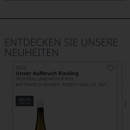
ENTDECKEN SIE UNSERE
NEUHEITEN
2023
2
Unser Aufbruch Riesling
G
V
TROCKEN, LANDWEIN RHEIN
P
BATTENFELD-SPANIER, ROBERT WEIL, ST. ANTONY
V
NEUER
JAHRGANG