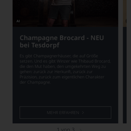
Dieses
Die
Bild
Bild
wurde
Champagne Brocard - NEU
wu
mithilfe
mit
bei Tesdorpf
von
von
KI
KI
verändert.
ver
Es gibt Champagnerhäuser, die auf Größe
setzen. Und es gibt Winzer wie Thibaud Brocard,
die den Mut haben, den umgekehrten Weg zu
gehen: zurück zur Herkunft, zurück zur
Präzision, zurück zum eigentlichen Charakter
der Champagne.
MEHR ERFAHREN
1
von
3