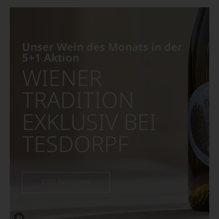
von
KI
verändert.
Unser Wein des Monats in der
5+1 Aktion
WIENER
TRADITION
EXKLUSIV BEI
TESDORPF
JETZT ENTDECKEN