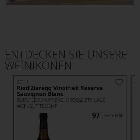
Dieses
Bild
wurde
mithilfe
von
KI
verändert.
ENTDECKEN SIE UNSERE
WEINIKONEN
2019
2
Ried Zieregg Vinothek Reserve
C
Sauvignon Blanc
PA
SÜDSTEIERMARK DAC, GROSSE STK LAGE
WEINGUT TEMENT