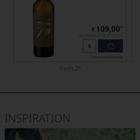
109,00
*
€
pro Flasche (0.75l),
€ 145,33
/L
Lebensmittel­angaben
1
von
21
INSPIRATION