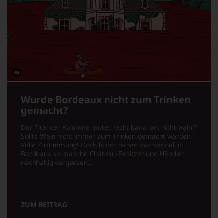
Dieses
Bild
wurde
Wurde Bordeaux nicht zum Trinken
mithilfe
gemacht?
von
KI
verändert.
Der Titel der Kolumne mutet recht banal an, nicht wahr?
Sollte Wein nicht immer zum Trinken gemacht werden?
Volle Zustimmung! Doch leider haben das speziell in
Bordeaux so manche Château-Besitzer und Händler
nachhaltig vergessen...
ZUM BEITRAG