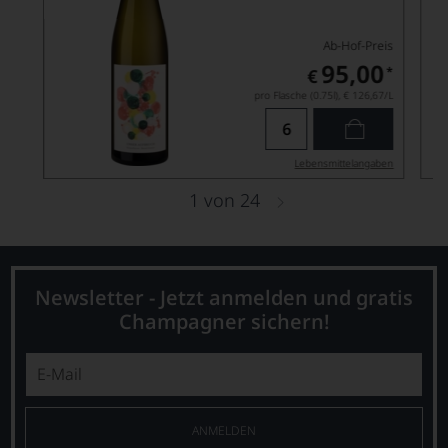
Ab-Hof-Preis
95,00
*
€
pro Flasche (0.75l),
€ 126,67
/L
Lebensmittel­angaben
1
von
24
Newsletter - Jetzt anmelden und gratis
Champagner sichern!
ANMELDEN