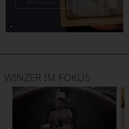
JETZT ENTDECKEN
Dieses
Bild
wurde
mithilfe
von
KI
verändert.
WINZER IM FOKUS