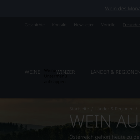
Wein des Monats
Geschichte
Kontakt
Newsletter
Vorteile
Freunde
Weine
WEINE
WINZER
LÄNDER & REGIONE
Untermenü
aufklappen
Startseite
Länder & Regionen
WEIN AU
Österreich gehört heute zu d