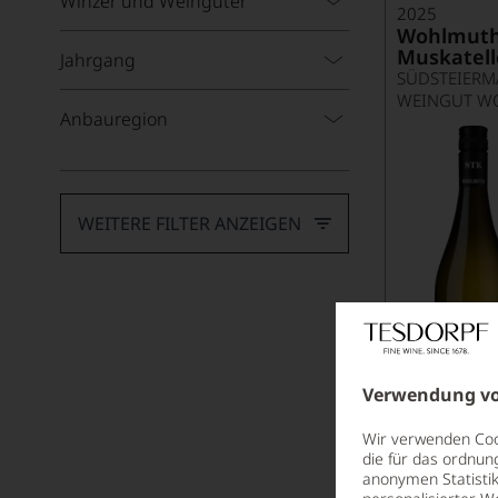
Winzer und Weingüter
2025
Wohlmuth
Muskatell
Jahrgang
SÜDSTEIERM
WEINGUT W
Anbauregion
WEITERE FILTER ANZEIGEN
Verwendung vo
Wir verwenden Cook
die für das ordnun
anonymen Statistik