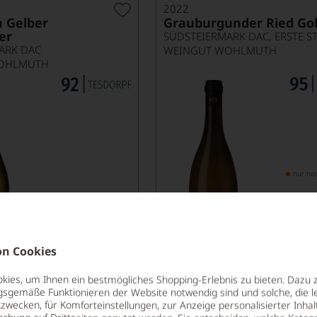
2022
 Gelber
Grauburgunder Ried Go
er
SÜDSTEIERMARK DAC, ERSTE S
ARK DAC
WEINGUT WOHLMUTH
OHLMUTH
nur no
13,50
*
€
€
pro Flasche (0.75l),
€ 18,00
/L
pro Flasche (0.7
n Cookies
Lebensmittel­angaben
Lebensm
ies, um Ihnen ein bestmögliches Shopping-Erlebnis zu bieten. Dazu 
gsgemäße Funktionieren der Website notwendig sind und solche, die le
zwecken, für Komforteinstellungen, zur Anzeige personalisierter Inhal