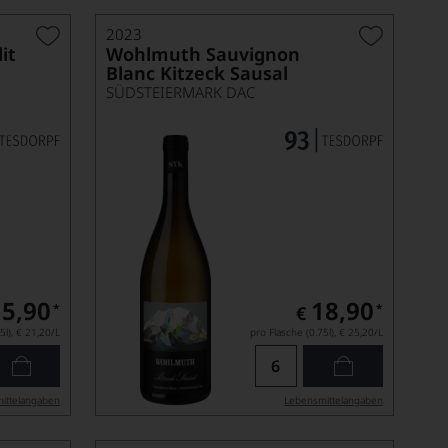
2023
it
Wohlmuth Sauvignon
Blanc Kitzeck Sausal
SÜDSTEIERMARK DAC
15,90
18,90
*
*
€
5l),
€ 21,20
/L
pro Flasche (0.75l),
€ 25,20
/L
ittel­angaben
Lebensmittel­angaben