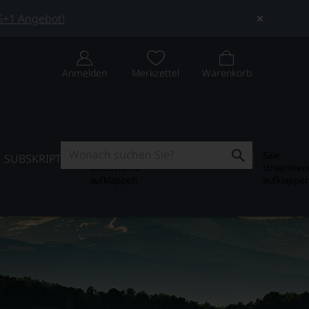
 5+1 Angebot!
Anmelden
Merkzettel
Warenkorb
Subskription
Sale
SUBSKRIPTION
WEIN-JOURNAL
SALE
Untermenü
Untermen
aufklappen
aufklappe