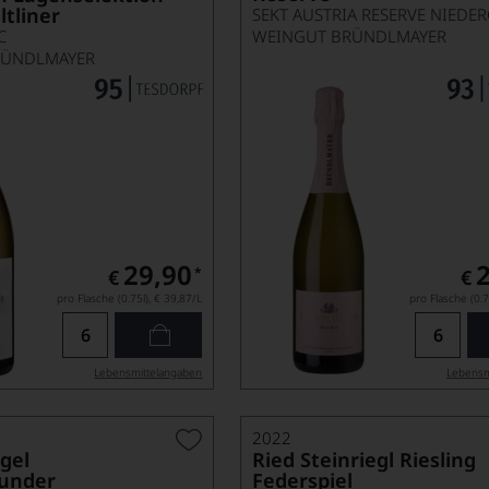
tliner
C
WEINGUT BRÜNDLMAYER
RÜNDLMAYER
29,90
*
€
€
pro Flasche (0.75l),
€ 39,87
/L
pro Flasche (0.7
Lebensmittel­angaben
Lebensm
2022
gel
Ried Steinriegl Riesling
under
Federspiel