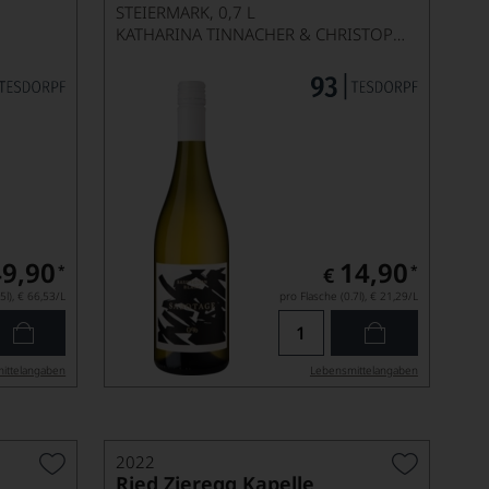
STEIERMARK, 0,7 L
KATHARINA TINNACHER & CHRISTOPH NEUMEISTER
49,90
14,90
*
*
€
5l),
€ 66,53
/L
pro Flasche (0.7l),
€ 21,29
/L
ittel­angaben
Lebensmittel­angaben
2022
Ried Zieregg Kapelle