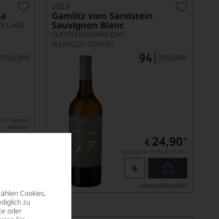
2023
la
Gamlitz vom Sandstein
Sauvignon Blanc
TK LAGE
SÜDSTEIERMARK DAC
WEINGUT TEMENT
ch 3 Flaschen
verfügbar
24,90
24,90
*
*
€
5l),
€ 33,20
/L
pro Flasche (0.75l),
€ 33,20
/L
ittel­angaben
Lebensmittel­angaben
zählen Cookies,
diglich zu
te oder