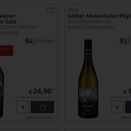
2024
Wiener
Gelber Muskateller Phyll
r Satz
SÜDSTEIERMARK DAC
ISCHTER SATZ DAC
WEINGUT WOHLMUTH
ENINGER
ählen -
s
24,90
*
€
€
pro Flasche (0.75l),
€ 33,20
/L
pro Flasche (0.7
Lebensmittel­angaben
Lebensm