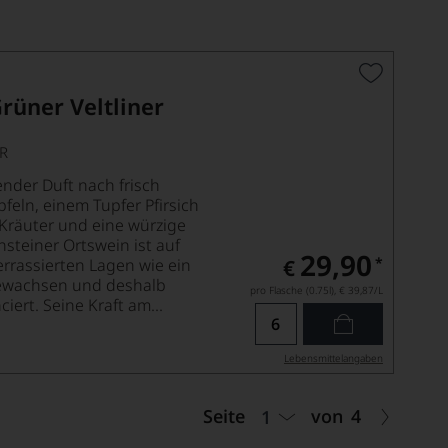
rüner Veltliner
R
ender Duft nach frisch
feln, einem Tupfer Pfirsich
Kräuter und eine würzige
nsteiner Ortswein ist auf
29,90
*
errassierten Lagen wie ein
€
gewachsen und deshalb
pro Flasche (0.75l),
€ 39,87
/L
ert. Seine Kraft am...
Lebensmittel­angaben
Seite
von
4
1