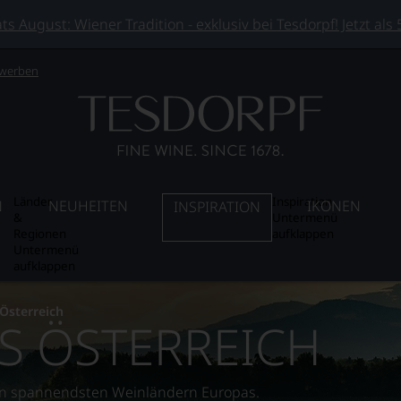
 August: Wiener Tradition - exklusiv bei Tesdorpf! Jetzt als
 werben
Länder
Inspiration
N
NEUHEITEN
IKONEN
INSPIRATION
&
Untermenü
Regionen
aufklappen
Untermenü
aufklappen
Österreich
S ÖSTERREICH
en spannendsten Weinländern Europas.