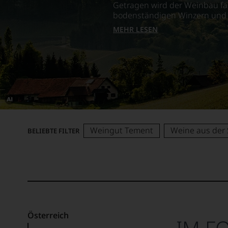
Getragen wird der Weinbau fas
bodenständigen Winzern und 
MEHR LESEN
Dieses
Bild
wurde
Weingut Tement
Weine aus der 
BELIEBTE FILTER
mithilfe
von
KI
verändert.
Österreich