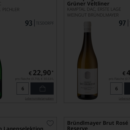
Grüner Veltliner
C
KAMPTAL DAC, ERSTE LAGE
. PICHLER
WEINGUT BRÜNDLMAYER
22,90
*
€
€
pro Flasche (0.75l),
€ 30,53
/L
pro Flasche (0.7
Lebensmittel­angaben
Lebensm
Bründlmayer Brut Rosé
Reserve
n Lagenselektion