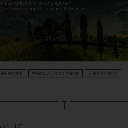
t ausschließlich von engagierten,
Winzerinnen und heimischen Rebsorten.
Steiermark
Weingut Bründlmayer
Blaufränkisch