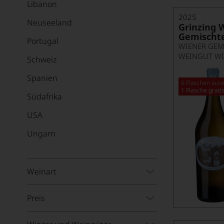
Libanon
2025
Neuseeland
Grinzing 
Gemischte
Portugal
WIENER GEM
WEINGUT WI
Schweiz
Spanien
6 Flaschen ausw
1 Flasche grati
Südafrika
USA
Ungarn
Weinart
Preis