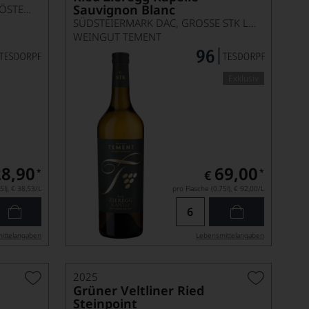
Sauvignon Blanc
SEKT AUSTRIA RESERVE NIEDERÖSTERREICH G.U.
SÜDSTEIERMARK DAC, GROSSE STK LAGE
WEINGUT TEMENT
Exklusiv
28,90
69,00
*
*
€
5l),
€ 38,53
/L
pro Flasche (0.75l),
€ 92,00
/L
ittel­angaben
Lebensmittel­angaben
2025
Grüner Veltliner Ried
Steinpoint