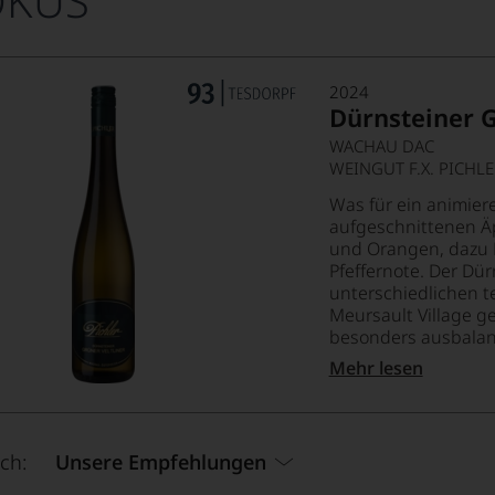
OKUS
2024
Dürnsteiner G
WACHAU DAC
WEINGUT F.X. PICHLE
Was für ein animier
aufgeschnittenen Äp
und Orangen, dazu 
Pfeffernote. Der Dür
unterschiedlichen t
Meursault Village 
besonders ausbalanci
Mehr lesen
ch:
Unsere Empfehlungen