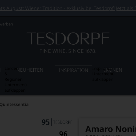
 August: Wiener Tradition - exklusiv bei Tesdorpf! Jetzt als
 werben
Länder
Inspiration
N
NEUHEITEN
IKONEN
INSPIRATION
&
Untermenü
Regionen
aufklappen
Untermenü
aufklappen
Quintessentia
Amaro Noni