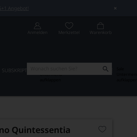
 5+1 Angebot!
Anmelden
Merkzettel
Warenkorb
Subskription
Sale
SUBSKRIPTION
WEIN-JOURNAL
SALE
Untermenü
Untermen
aufklappen
aufklappe
no Quintessentia