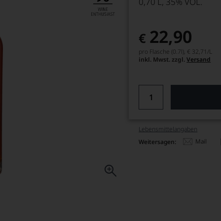
0,70 L, 35% VOL.
22,90
€
pro Flasche (0.7l),
€ 32,71
/L
inkl. Mwst. zzgl.
Versand
Lebensmittel­angaben
Mail
Weitersagen: