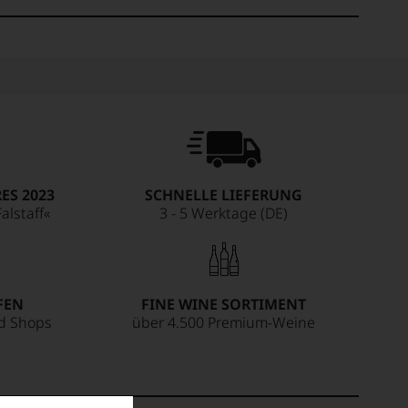
ES 2023
SCHNELLE LIEFERUNG
alstaff«
3 - 5 Werktage (DE)
FEN
FINE WINE SORTIMENT
ed Shops
über 4.500 Premium-Weine