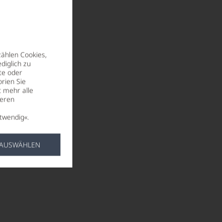
zählen Cookies,
diglich zu
te oder
rien Sie
t mehr alle
seren
twendig«.
 AUSWÄHLEN