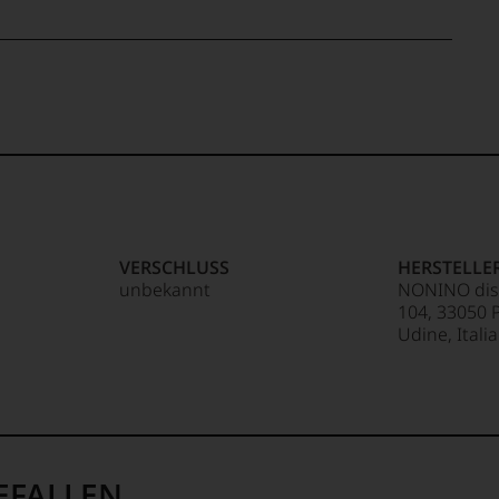
VERSCHLUSS
HERSTELLE
unbekannt
NONINO disti
104, 33050 P
Udine, Italia
EFALLEN