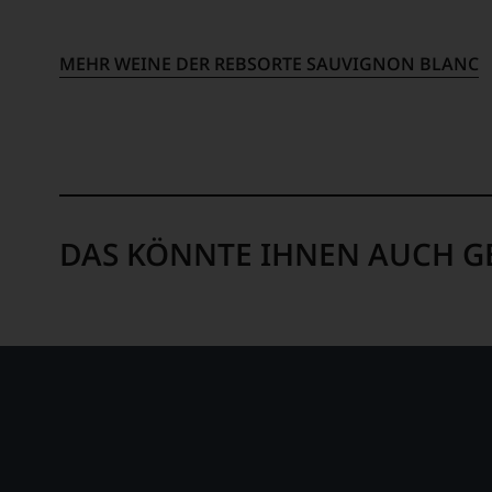
nicht
mehr.
Wir
MEHR WEINE DER REBSORTE SAUVIGNON BLANC
haben
festgestellt,
dass
manch
eine
Bewertung
schwer
nachvollziehbar
DAS KÖNNTE IHNEN AUCH G
ist
oder
am
Wein
vorbeigeht.
Aus
diesem
Grund
haben
wir