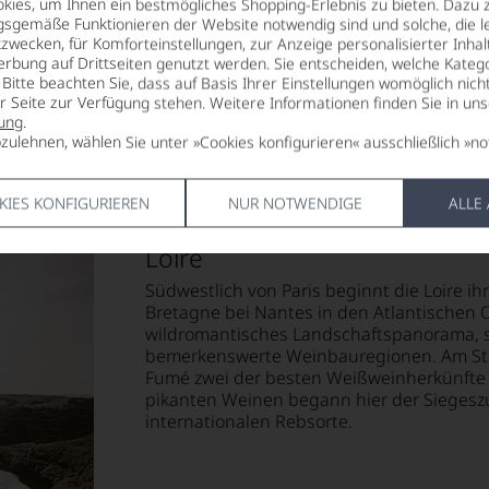
ies, um Ihnen ein bestmögliches Shopping-Erlebnis zu bieten. Dazu 
2030
LAND
gsgemäße Funktionieren der Website notwendig sind und solche, die le
Frankreich
zwecken, für Komforteinstellungen, zur Anzeige personalisierter Inhal
VERSCHLUSS
erbung auf Drittseiten genutzt werden. Sie entscheiden, welche Katego
anc
unbekannt
Bitte beachten Sie, dass auf Basis Ihrer Einstellungen womöglich nich
er Seite zur Verfügung stehen. Weitere Informationen finden Sie in un
ung
.
zulehnen, wählen Sie unter »Cookies konfigurieren« ausschließlich »no
KIES KONFIGURIEREN
NUR NOTWENDIGE
ALLE
Loire
Südwestlich von Paris beginnt die Loire ih
Bretagne bei Nantes in den Atlantischen 
wildromantisches Landschaftspanorama, s
bemerkenswerte Weinbauregionen. Am Star
Fumé zwei der besten Weißweinherkünfte F
pikanten Weinen begann hier der Siegesz
internationalen Rebsorte.