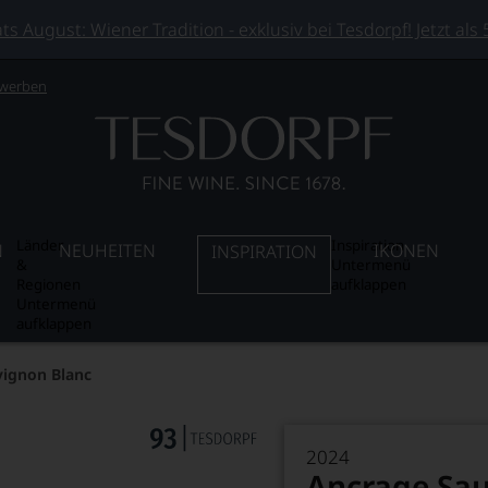
 August: Wiener Tradition - exklusiv bei Tesdorpf! Jetzt als
 werben
Länder
Inspiration
N
NEUHEITEN
IKONEN
INSPIRATION
&
Untermenü
Regionen
aufklappen
Untermenü
aufklappen
vignon Blanc
2024
Ancrage Sau