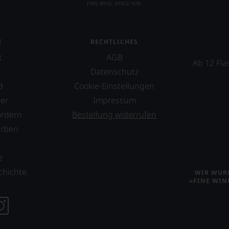
E
RECHTLICHES
t
AGB
Ab 12 Fla
Datenschutz
d
Cookie-Einstellungen
er
Impressum
ordern
Bestellung widerrufen
erben
s
e
chichte
WIR WURD
»FINE WIN