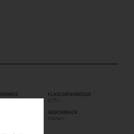
HINWEIS
FLASCHENGRÖSSE
ite
0,75 L
R / IMPORTEUR
GESCHMACK
Quatre Piliers,
trocken
s-sur-Cher, France