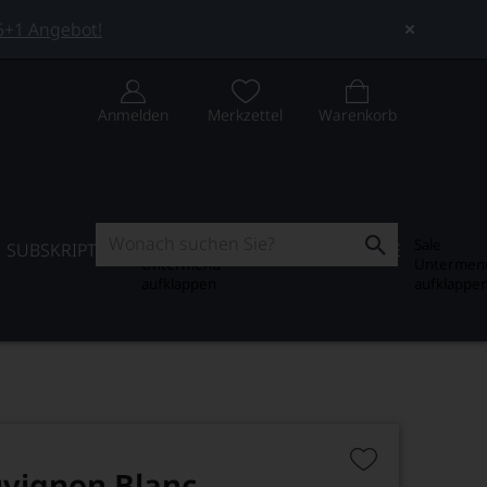
 5+1 Angebot!
Anmelden
Merkzettel
Warenkorb
Subskription
Sale
SUBSKRIPTION
WEIN-JOURNAL
SALE
Untermenü
Untermen
aufklappen
aufklappe
vignon Blanc