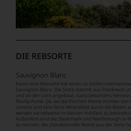
unseren
Aussendungen
oder
in
unserem
Webshop,
um
zu
unterstreichen,
DIE REBSORTE
auf
welch
hohem
Sauvignon Blanc
Niveau
Kaum eine Rebsorte hat einen so steilen internatio
sich
Sauvignon Blanc. Die Sorte stammt aus Frankreich u
unsere
und an der Loire angebaut. Ganz besonders hervorz
Weinselektion
Pouilly-Fumé. Da, wo die frischen Weine Aromen von 
bewegt.
Limette und eine feine Mineralität durch die Böden 
Das
werden sie teilweise im kleinen Holzfass zu beeindr
aber
Außerdem sind die Steiermark und Marlborough in N
genügt
zu nennen, die charaktervolle Weine aus der Sorte h
uns