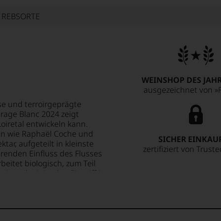
E REBSORTE
WEINSHOP DES JAHR
ausgezeichnet von »F
ise und terroirgeprägte
crage Blanc 2024 zeigt
oiretal entwickeln kann.
en wie Raphaël Coche und
SICHER EINKAU
ktar, aufgeteilt in kleinste
zertifiziert von Trust
ierenden Einfluss des Flusses
arbeitet biologisch, zum Teil
it und minimalen Eingriff im
en per Hand, vergärt sie
ehend auf Klärung und
 Holz – ein feiner Schliff, der
as leuchtet er hellgelb mit