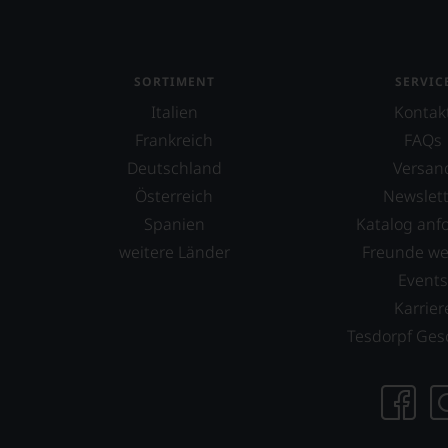
beschlossen:
WIR
WERDEN
UNSERE
SORTIMENT
SERVIC
WEINE
Italien
Kontak
AUCH
SELBST
Frankreich
FAQs
BEWERTEN.
Deutschland
Versan
Wir,
Österreich
Newslett
das
Spanien
Katalog anf
Experten-
und
weitere Länder
Freunde w
Verkostungsteam
Event
des
Karrier
Hauses
Tesdorpf,
Tesdorpf Ges
diskutieren
leidenschaftlich,
aber
konstruktiv
jeden