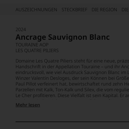
AUSZEICHNUNGEN
STECKBRIEF
DIE REGION
DI
2024
Ancrage Sauvignon Blanc
TOURAINE AOP
LES QUATRE PILIERS
Domaine Les Quatre Piliers steht für eine neue, präz
Handschrift in der Appellation Touraine – und ihr An
eindrucksvoll, wie viel Ausdruck Sauvignon Blanc im L
Winzer Valentin Desloges, der sein Können bei Größ
Paul Pillot verfeinert hat, bewirtschaftet rund zehn He
Parzellen mit Kalk, Ton-Kalk und Silex, die vom regul
Le Cher profitieren. Diese Vielfalt ist sein Kapital. Er 
biodynamisch, mit konsequentem Fokus auf Handarbe
Mehr lesen
Keller. Für den Ancrage Blanc 2024 liest er die Traub
spontan mit natürlichen Hefen und verzichtet weitg
Filtration. Rund 80 % reifen im Stahltank, etwa 20 % im
den Wein subtil formt, ohne ihn zu beschweren. Im Gl