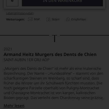
IN DEN WARENKORB
Lebensmittel­angaben
Mail
Weitersagen:
Teilen
Empfehlen
2021
Armand Heitz Murgers des Dents de Chien
SAINT-AUBIN 1ER CRU AOP
„Murgers des Dents de Chien“ ist mehr als eine malerische
Bezeichnung. Der Name – „Hundezähne“ – stammt von den
scharfkantigen Steinen im Weinberg, so scharf sind, dass
früher die Winzer um ihr Schuhwerk fürchten mussten. Die
hoch gelegene Parzelle oberhalb von Puligny-Montrachet
und Chassagne-Montrachet ist von kargen, kalkreichen
Böden geprägt. Das verleiht dem Chardonnay seine präzise,
mineralische Note. 2021 war ein vergleichsweise kühler
Mehr lesen
Jahrgang, wodurch die Weine eine besondere Frische,