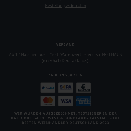
Wein
Bestellung widerrufen
auch
unsere
Tesdorpf-
Bewertung.
Wir
beurteilen
unsere
VERSAND
Weine
Ab 12 Flaschen oder 250 € Warenwert liefern wir FREI HAUS
nach
dem
(innerhalb Deutschlands).
bekannten
und
ZAHLUNGSARTEN
bewährten
100-
Punkte-
System.
Wir
freuen
uns
WIR WURDEN AUSGEZEICHNET: TESTSIEGER IN DER
sehr
KATEGORIE »FINE WINE & BORDEAUX« FALSTAFF – DIE
Ihnen
BESTEN WEINHÄNDLER DEUTSCHLAND 2023
auf