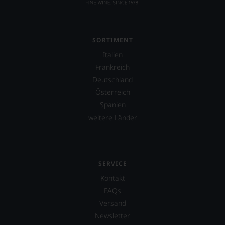
Bewertungen
spiegeln
das
Ergebnis
SORTIMENT
unserer
Expertenrunde
Italien
wider.
Frankreich
Bitte
Deutschland
beachten
Sie
Österreich
auch
Spanien
unsere
weitere Länder
untenstehenden
Erläuterungen,
dann
wissen
Sie
SERVICE
dank
unserer
Kontakt
Bewertungen
FAQs
stets,
Versand
was
für
Newsletter
einen