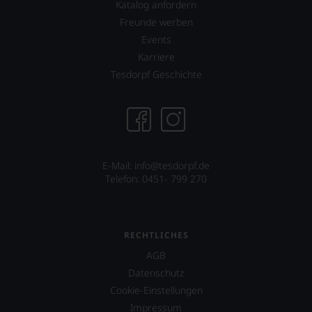
Katalog anfordern
Wein
Freunde werben
Sie
hier
Events
genießen
Karriere
können.
Tesdorpf Geschichte
Natürlich
müssen
Sie
in
Zukunft
auf
R.
E-Mail: info@tesdorpf.de
Parker
Telefon: 0451- 799 270
&
Co,
nicht
verzichten,
RECHTLICHES
aber
AGB
Sie
finden
Datenschutz
fortan
Cookie-Einstellungen
an
Impressum
jedem