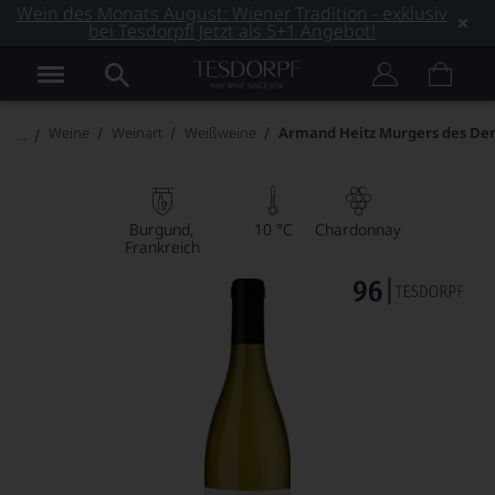
Wein des Monats August: Wiener Tradition - exklusiv
bei Tesdorpf! Jetzt als 5+1 Angebot!
Weine
Weinart
Weißweine
Armand Heitz Murgers des Den
Burgund
10 °C
Chardonnay
Frankreich