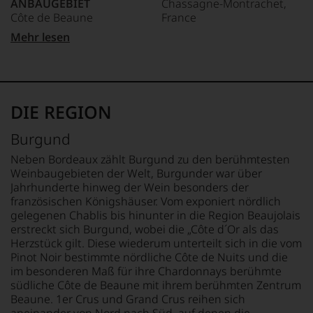
ANBAUGEBIET
Chassagne-Montrachet,
auch
Côte de Beaune
France
und
gerade
Mehr lesen
mit
APPELLATION
LAND
Bewertungen
Saint-Aubin
Frankreich
und
Medaillen
REBSORTEN
FLASCHENGRÖSSE
renommierter
100% Chardonnay
0,75 L
DIE REGION
Weinjournalisten
oder
TRINKTEMPERATUR
GESCHMACK
Burgund
Fachpublikationen
10 °C
trocken
in
Neben Bordeaux zählt Burgund zu den berühmtesten
unseren
Weinbaugebieten der Welt, Burgunder war über
Aussendungen
Jahrhunderte hinweg der Wein besonders der
oder
französischen Königshäuser. Vom exponiert nördlich
in
gelegenen Chablis bis hinunter in die Region Beaujolais
unserem
erstreckt sich Burgund, wobei die „Côte d´Or als das
Webshop,
Herzstück gilt. Diese wiederum unterteilt sich in die vom
um
zu
Pinot Noir bestimmte nördliche Côte de Nuits und die
unterstreichen,
im besonderen Maß für ihre Chardonnays berühmte
auf
südliche Côte de Beaune mit ihrem berühmten Zentrum
welch
Beaune. 1er Crus und Grand Crus reihen sich
hohem