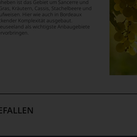
uheben ist das Gebiet um Sancerre und
Gras, Kräutern, Cassis, Stachelbeere und
aufweisen. Hier wie auch in Bordeaux
uckender Komplexität ausgebaut.
ellt,
euseeland als wichtigste Anbaugebiete
tter
ervorbringen.
te«,
tung
llziehbar
it
geht.
tendsten
ationen
EFALLEN
m
ationalen
lt
igen
ossen: