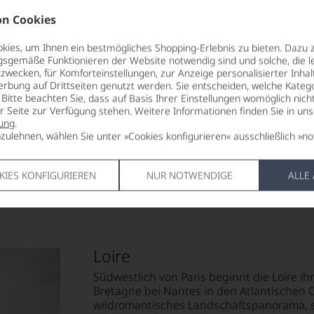
10 °C
enthält Sulf
Punkte:
n Cookies
ALKOHOLGEHALT
HERSTELLE
ies, um Ihnen ein bestmögliches Shopping-Erlebnis zu bieten. Dazu 
13 % Vol.
Domaine de 
gsgemäße Funktionieren der Website notwendig sind und solche, die le
41140 Noyer
85 Punkte:
zwecken, für Komforteinstellungen, zur Anzeige personalisierter Inhal
sreichsten
r.
LAGERPOTENTIAL
Punkte:
erbung auf Drittseiten genutzt werden. Sie entscheiden, welche Katego
tiker,
2036
LAND
Bitte beachten Sie, dass auf Basis Ihrer Einstellungen womöglich nich
Frankreich
entieren
er Seite zur Verfügung stehen. Weitere Informationen finden Sie in un
Punkte:
en
VERSCHLUSS
ung
.
zulehnen, wählen Sie unter »Cookies konfigurieren« ausschließlich »no
anc
unbekannt
e
Punkte:
KIES KONFIGURIEREN
NUR NOTWENDIGE
ALLE
ng
tungen
len
:
ierter
Loire
urnalisten
Südwestlich von Paris beginnt die Loire ih
blikationen
Bretagne bei Nantes in den Atlantischen 
mend
wildromantisches Landschaftspanorama, s