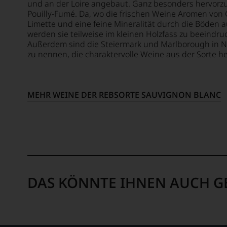
und
und an der Loire angebaut. Ganz besonders hervorz
mehr.
schuf
Pouilly-Fumé. Da, wo die frischen Weine Aromen von 
Wir
1978
Limette und eine feine Mineralität durch die Böden 
haben
den
werden sie teilweise im kleinen Holzfass zu beeindr
festgest
Außerdem sind die Steiermark und Marlborough in N
Newsle
dass
zu nennen, die charaktervolle Weine aus der Sorte h
»The
manch
Wine
eine
Advoca
Bewer
der
schwer
MEHR WEINE DER REBSORTE SAUVIGNON BLANC
in
nachvo
der
ist
Folgeze
oder
zu
am
einer
Wein
der
vorbei
bedeu
Aus
Publik
DAS KÖNNTE IHNEN AUCH G
diese
der
Grund
intern
haben
Weinwe
wir
aufste
beschl
sollte.