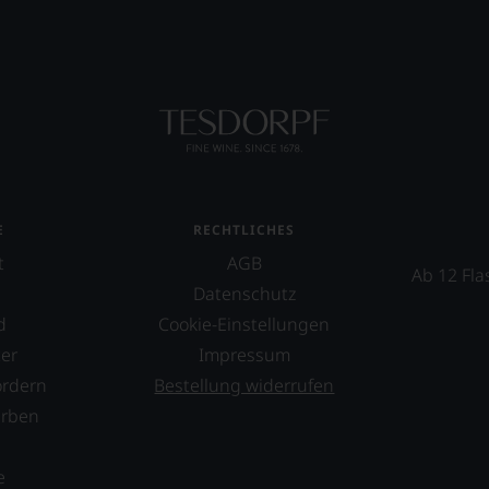
rechend
EN
E
ung
T
-
TEN.
s
ewertungen,
E
RECHTLICHES
en-
t
AGB
Ab 12 Fla
tungsteam
Datenschutz
d
Cookie-Einstellungen
s
pf,
er
Impressum
eren
ordern
Bestellung widerrufen
chaftlich,
en
erben
ktiv
s
-
m
e