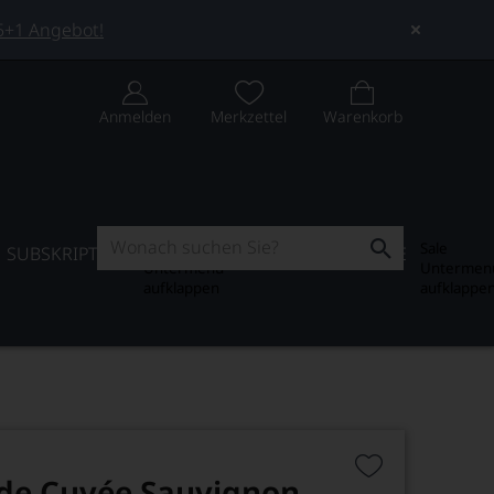
 5+1 Angebot!
Anmelden
Merkzettel
Warenkorb
Subskription
Sale
SUBSKRIPTION
WEIN-JOURNAL
SALE
Untermenü
Untermen
aufklappen
aufklappe
nde Cuvée Sauvignon