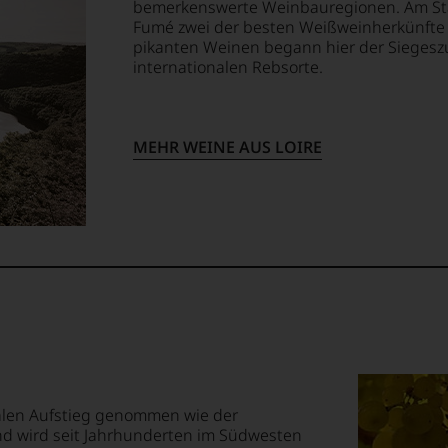
kgezogen
en
bemerkenswerte Weinbauregionen. Am Star
ndungen
Fumé zwei der besten Weißweinherkünfte F
pikanten Weinen begann hier der Siegesz
internationalen Rebsorte.
em
ität
op,
tionsgeist
MEHR WEINE AUS LOIRE
urnalismus
treichen,
ewertung
ioniert.
m
te
anwalt
lektion
nd
.
rohr
t
nalen Aufstieg genommen wie der
uchers
nd wird seit Jahrhunderten im Südwesten