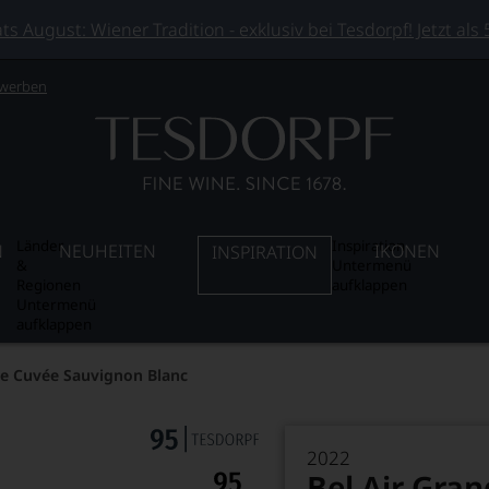
 August: Wiener Tradition - exklusiv bei Tesdorpf! Jetzt als
 werben
Länder
Inspiration
N
NEUHEITEN
IKONEN
INSPIRATION
&
Untermenü
Regionen
aufklappen
Untermenü
aufklappen
de Cuvée Sauvignon Blanc
2022
Bel Air Gra