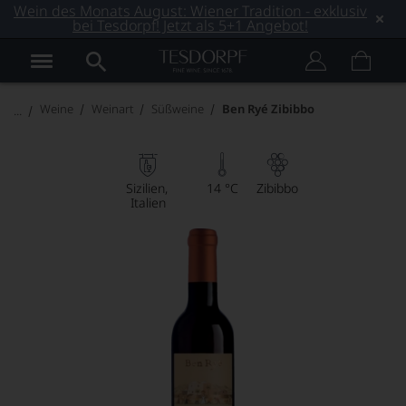
Wein des Monats August: Wiener Tradition - exklusiv
bei Tesdorpf! Jetzt als 5+1 Angebot!
Weine
Weinart
Süßweine
Ben Ryé Zibibbo
Sizilien
14 °C
Zibibbo
Italien