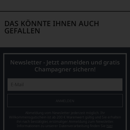
DAS KÖNNTE IHNEN AUCH
GEFALLEN
Newsletter - Jetzt anmelden und gratis
Champagner sichern!
ANMELDEN
Abmeldung vom Newsletter jederzeit möglich. Ihr
Willkommensgutschein ist ab 200 € Warenwert gültig und Sie erhalten
ihn nach bestätigter, erstmaliger Anmeldung zum Newsletter.
Informationen zu unserer Datenverarbeitung finden Sie
hier
.