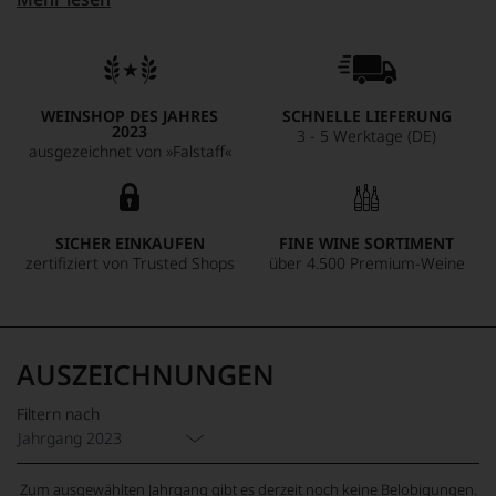
Balance zwischen süßen und frischen Elementen. Perfekt als
Begleitung zu würzigem Blauschimmelkäse oder zum
Dessert.
WEINSHOP DES JAHRES
SCHNELLE LIEFERUNG
2023
3 - 5 Werktage (DE)
ausgezeichnet von »Falstaff«
SICHER EINKAUFEN
FINE WINE SORTIMENT
zertifiziert von Trusted Shops
über 4.500 Premium-Weine
AUSZEICHNUNGEN
Filtern nach
Jahrgang 2023
Zum ausgewählten Jahrgang gibt es derzeit noch keine Belobigungen.