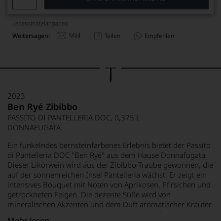
Lebensmittel­angaben
Mail
Weitersagen:
Teilen
Empfehlen
2023
Ben Ryé Zibibbo
PASSITO DI PANTELLERIA DOC, 0,375 L
DONNAFUGATA
Ein funkelndes bernsteinfarbenes Erlebnis bietet der Passito
di Pantelleria DOC "Ben Ryé" aus dem Hause Donnafugata.
Dieser Likörwein wird aus der Zibibbo-Traube gewonnen, die
auf der sonnenreichen Insel Pantelleria wächst. Er zeigt ein
intensives Bouquet mit Noten von Aprikosen, Pfirsichen und
getrockneten Feigen. Die dezente Süße wird von
mineralischen Akzenten und dem Duft aromatischer Kräuter
umrahmt. Im Geschmack präsentiert er eine harmonische
Mehr lesen