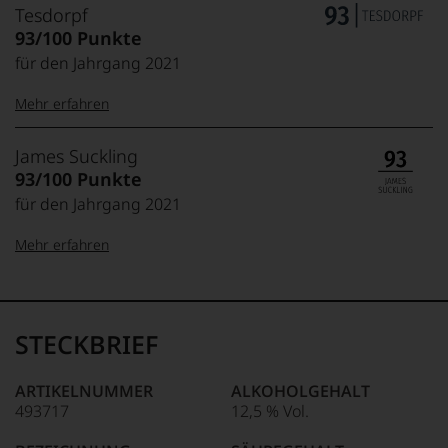
Tesdorpf
93/100 Punkte
für den Jahrgang 2021
Mehr erfahren
99–100 Punkte:
Tesdorpf
James Suckling
Der
93/100 Punkte
Name
für den Jahrgang 2021
Tesdorpf
95–98 Punkte:
steht
Mehr erfahren
für
»Fine
90–94 Punkte:
Wine«,
100-95 Punkte:
James
für
Suckling
die
Der
STECKBRIEF
edlen
85–89 Punkte:
Amerikaner
90 Punkte und
Weine
James
mehr:
der
Suckling,
ARTIKELNUMMER
ALKOHOLGEHALT
Welt,
Jahrgang
493717
12,5 % Vol.
wie
Unter 88
1958,
kaum
Punkte:
zählt