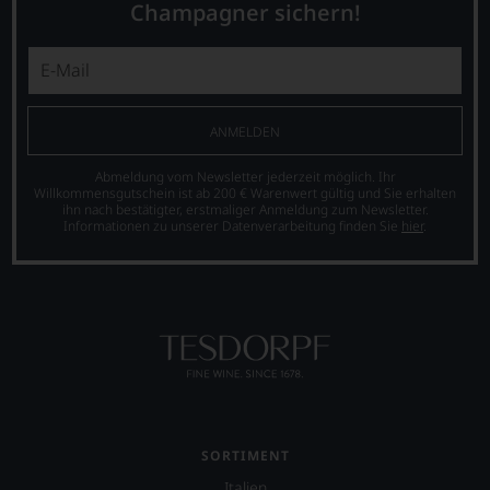
Champagner sichern!
Beginn
und
der
Verkostungsteam
80er
des
Jahre
Hauses
führten
Tesdorpf,
ihn
diskutieren
ANMELDEN
erste
leidenschaftlich,
Reisen
aber
Abmeldung vom Newsletter jederzeit möglich. Ihr
nach
konstruktiv
Willkommensgutschein ist ab 200 € Warenwert gültig und Sie erhalten
Europa,
jeden
ihn nach bestätigter, erstmaliger Anmeldung zum Newsletter.
wo
Wein
Informationen zu unserer Datenverarbeitung finden Sie
hier
.
er
im
seine
Hinblick
große
auf
Liebe
Herkunft,
zu
Stilistik,
den
Rebsortentypizität
Top-
und
Weinen
Charakteristik.
aus
Und
Bordeaux
daraus
und
ergeben
SORTIMENT
Italien
sich
Italien