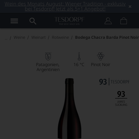
Wein des Monats August: Wiener Tradition - exklusiv
bei Tesdorpf! Jetzt als 5+1 Angebot!
Weine
Weinart
Rotweine
Bodega Chacra Barda Pinot Noir
Patagonien
16 °C
Pinot Noir
Argentinien