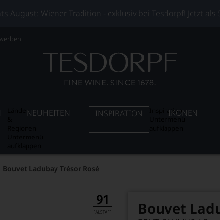
 August: Wiener Tradition - exklusiv bei Tesdorpf! Jetzt als
 werben
Länder
Inspiration
N
NEUHEITEN
IKONEN
INSPIRATION
&
Untermenü
Regionen
aufklappen
Untermenü
aufklappen
Bouvet Ladubay Trésor Rosé
Bouvet Ladu