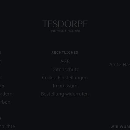
E
RECHTLICHES
t
AGB
Ab 12 Fla
Datenschutz
d
Cookie-Einstellungen
er
Impressum
ordern
Bestellung widerrufen
erben
s
e
chichte
WIR WURD