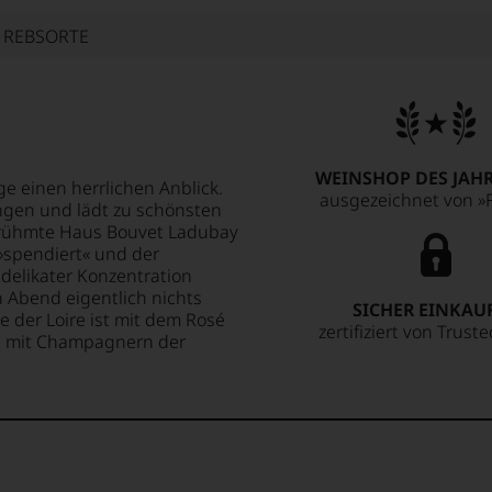
E REBSORTE
WEINSHOP DES JAHR
e einen herrlichen Anblick.
ausgezeichnet von »F
ngen und lädt zu schönsten
rühmte Haus Bouvet Ladubay
 »spendiert« und der
delikater Konzentration
 Abend eigentlich nichts
SICHER EINKAU
 der Loire ist mit dem Rosé
zertifiziert von Trust
hl mit Champagnern der