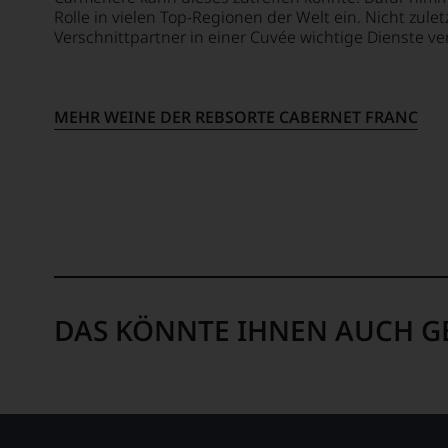
der
Rolle in vielen Top-Regionen der Welt ein. Nicht zul
in
Das
Verschnittpartner in einer Cuvée wichtige Dienste ver
der
Magazin
Folgezeit
berichtet
zu
im
einer
Schwerpunkt
MEHR WEINE DER REBSORTE CABERNET FRANC
der
über
bedeutendsten
Wein,
Publikationen
zumeist
der
aus
internationalen
Österreich,
Weinwelt
aber
aufsteigen
auch
sollte.
über
Bahnbrechend
gastronomische
war
Trends,
DAS KÖNNTE IHNEN AUCH G
seine
Trendprodukte,
Erfindung
aus
des
dem
100
Bereich
Punkte-
Essen
Systems