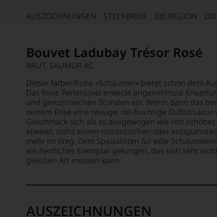
AUSZEICHNUNGEN
STECKBRIEF
DIE REGION
DI
Bouvet Ladubay Trésor Rosé
BRUT, SAUMUR AC
Dieser farbenfrohe »Schäumer« bietet schon dem Aug
Das feine Perlenspiel erweckt angenehmste Erwartu
und genussreichen Stunden ein. Wenn dann das be
seinem Rosé eine rassige, rot-fruchtige Duftstruktur
Geschmack sich als so ausgewogen wie von schöner, 
erweist, steht einem romantischen oder entspannten
mehr im Weg. Dem Spezialisten für edle Schaumweine
ein herrliches Exemplar gelungen, das sich sehr wo
gleichen Art messen kann.
AUSZEICHNUNGEN