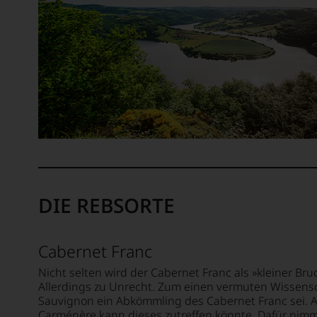
Österreichs.
und
Seit
Weinbewertung
2010
revolutioniert.
befindet
sich
Der
das
studierte
Magazin
Rechtsanwalt
mehrheitlich
verstand
im
sich
Besitz
als
der
Sprachrohr
Familie
des
Rosam,
Verbrauchers
2017
und
DIE REBSORTE
erwarb
schuf
ein
1978
Ex
den
Cabernet Franc
VW
Newsletter
Vorstandsmitglied
»The
Nicht selten wird der Cabernet Franc als »kleiner Br
23%
Wine
Allerdings zu Unrecht. Zum einen vermuten Wissensc
der
Sauvignon ein Abkömmling des Cabernet Franc sei. A
Advocate«,
Anteile.
Carménère kann dieses zutreffen könnte. Dafür nimm