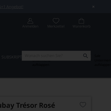
 5+1 Angebot!
Anmelden
Merkzettel
Warenkorb
Subskription
Sale
SUBSKRIPTION
WEIN-JOURNAL
SALE
Untermenü
Untermen
aufklappen
aufklappe
bay Trésor Rosé