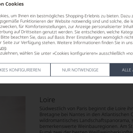
n Cookies
RESTSÜSSE
ALLERGEN
13,5 g/L
enthält Sulf
ies, um Ihnen ein bestmögliches Shopping-Erlebnis zu bieten. Dazu 
gsgemäße Funktionieren der Website notwendig sind und solche, die le
SÄUREGEHALT
HERSTELLE
zwecken, für Komforteinstellungen, zur Anzeige personalisierter Inhal
nc
6,88 g/L
Elaboré à Di
erbung auf Drittseiten genutzt werden. Sie entscheiden, welche Katego
Ladubay SA -
Bitte beachten Sie, dass auf Basis Ihrer Einstellungen womöglich nich
R
LAGERPOTENTIAL
Florent Fra
er Seite zur Verfügung stehen. Weitere Informationen finden Sie in un
2028
ung
.
zulehnen, wählen Sie unter »Cookies konfigurieren« ausschließlich »no
KIES KONFIGURIEREN
NUR NOTWENDIGE
ALLE
Loire
Südwestlich von Paris beginnt die Loire ih
Bretagne bei Nantes in den Atlantischen 
wildromantisches Landschaftspanorama, s
bemerkenswerte Weinbauregionen. Am Star
Fumé zwei der besten Weißweinherkünfte F