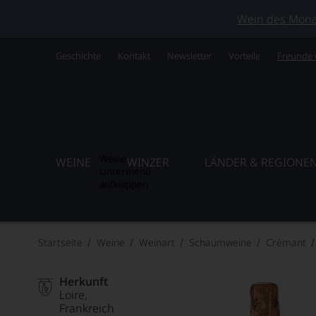
Wein des Monats
Geschichte
Kontakt
Newsletter
Vorteile
Freunde
Weine
WEINE
WINZER
LÄNDER & REGIONE
Untermenü
aufklappen
Startseite
Weine
Weinart
Schaumweine
Crémant
Herkunft
Loire
Frankreich