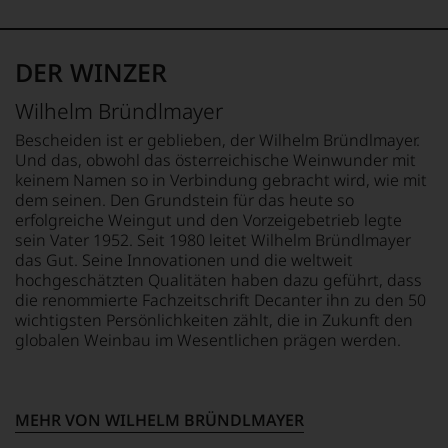
und
DE-ÖKO-006
3,7 g
Medaillen
davon Zucker: 3,3 g
renommierter
BIO KENNZEICHNUNG
EIWEISS
DER WINZER
Weinjournalisten
PRODUKT
0 g
oder
AT-BIO-402
SALZ
Wilhelm Bründlmayer
Fachpublikationen
0 g
in
ALKOHOLGEHALT
Bescheiden ist er geblieben, der Wilhelm Bründlmayer.
unseren
Alkoholfrei (Enthält
ZUTATEN
Und das, obwohl das österreichische Weinwunder mit
Aussendungen
weniger als 0,5 % Vol.
Wasser, Traubensaft*,
keinem Namen so in Verbindung gebracht wird, wie mit
oder
Alkohol)
Verjus*, Kohlensäure**,
dem seinen. Den Grundstein für das heute so
in
Honeybushtee*, Auszug
erfolgreiche Weingut und den Vorzeigebetrieb legte
unserem
VERSCHLUSS
von getrockneter
sein Vater 1952. Seit 1980 leitet Wilhelm Bründlmayer
Webshop,
Sekt/Champagnerkorken
Bergamotte*, Rooibostee*.
das Gut. Seine Innovationen und die weltweit
um
* biologischer
zu
hochgeschätzten Qualitäten haben dazu geführt, dass
ALLERGENHINWEIS
Landwirtschaft ** Aus
unterstreichen,
die renommierte Fachzeitschrift Decanter ihn zu den 50
enthält Sulfite
hauseigner Produktion
auf
wichtigsten Persönlichkeiten zählt, die in Zukunft den
welch
globalen Weinbau im Wesentlichen prägen werden.
hohem
Niveau
sich
unsere
MEHR VON WILHELM BRÜNDLMAYER
Weinselektion