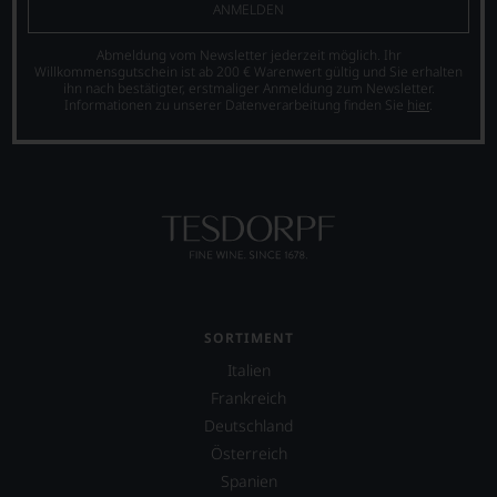
Bewertung.
ANMELDEN
Wir
beurteilen
Abmeldung vom Newsletter jederzeit möglich. Ihr
unsere
Willkommensgutschein ist ab 200 € Warenwert gültig und Sie erhalten
Weine
ihn nach bestätigter, erstmaliger Anmeldung zum Newsletter.
Informationen zu unserer Datenverarbeitung finden Sie
hier
.
nach
dem
bekannten
und
bewährten
100-
Punkte-
System.
Wir
freuen
uns
SORTIMENT
sehr
Ihnen
Italien
auf
Frankreich
diesem
Weg
Deutschland
eine
Österreich
weitere
Spanien
Hilfe