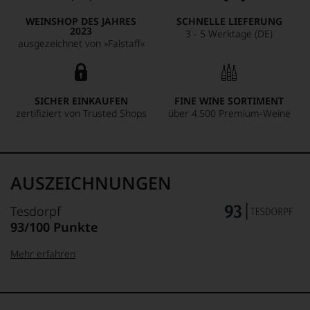
WEINSHOP DES JAHRES
SCHNELLE LIEFERUNG
2023
3 - 5 Werktage (DE)
ausgezeichnet von »Falstaff«
SICHER EINKAUFEN
FINE WINE SORTIMENT
zertifiziert von Trusted Shops
über 4.500 Premium-Weine
AUSZEICHNUNGEN
Tesdorpf
93/100 Punkte
Mehr erfahren
99–100 Punkte:
Tesdorpf
Der