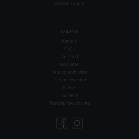
weitere Länder
an
die
Hand
geben
zu
SERVICE
können,
den
Kontakt
richtigen
FAQs
Wein
Versand
zu
finden.
Newsletter
Katalog anfordern
Freunde werben
Events
Karriere
Tesdorpf Geschichte