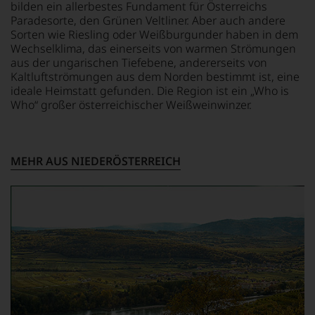
bilden ein allerbestes Fundament für Österreichs
Expertenrunde
Paradesorte, den Grünen Veltliner. Aber auch andere
wider.
Sorten wie Riesling oder Weißburgunder haben in dem
Bitte
Wechselklima, das einerseits von warmen Strömungen
beachten
aus der ungarischen Tiefebene, andererseits von
Sie
Kaltluftströmungen aus dem Norden bestimmt ist, eine
auch
ideale Heimstatt gefunden. Die Region ist ein „Who is
unsere
Who“ großer österreichischer Weißweinwinzer.
untenstehenden
Erläuterungen,
dann
wissen
Sie
MEHR AUS NIEDERÖSTERREICH
dank
unserer
Bewertungen
stets,
was
für
einen
Wein
Sie
hier
genießen