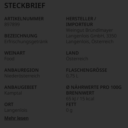
Name
STECKBRIEF
Tesdorpf
95–98 Punkte:
steht
für
ARTIKELNUMMER
HERSTELLER /
»Fine
897899
IMPORTEUR
90–94 Punkte:
Wine«,
Weingut Bründlmayer
für
BEZEICHNUNG
Langenlois GmbH, 3350
die
Erfrischungsgetränk
Langenlois, Österreich
edlen
85–89 Punkte:
Weine
WEINART
LAND
der
Food
Österreich
Welt,
wie
ANBAUREGION
FLASCHENGRÖSSE
kaum
Niederösterreich
0,75 L
Unter 85 Punkte:
ein
anderer.
ANBAUGEBIET
Ø NÄHRWERTE PRO 100G
Das
Kamptal
BRENNWERT
dokumentieren
65 kJ / 15 kcal
wir
ORT
FETT
auch
Langenlois
0 g
und
gerade
davon gesättigte
Mehr lesen
mit
BIO KENNZEICHNUNG
Fettsäuren: 0 g
Bewertungen
HÄNDLER
KOHLENHYDRATE