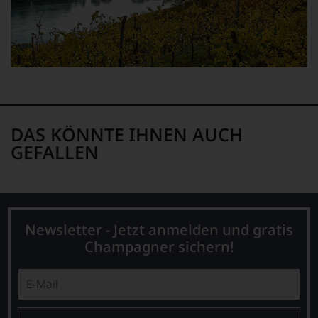
können.
Natürlich
müssen
Sie
in
Zukunft
auf
R.
Parker
DAS KÖNNTE IHNEN AUCH
&
Co,
GEFALLEN
nicht
verzichten,
aber
Sie
finden
fortan
Newsletter - Jetzt anmelden und gratis
an
Champagner sichern!
jedem
Wein
auch
unsere
Tesdorpf-