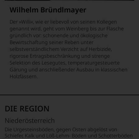
Kunde
Wilhelm Bründlmayer
des
Hauses
nicht
Der »Willi«, wie er liebevoll von seinen Kollegen
davon
genannt wird, geht vom Weinberg bis zur Flasche
profitieren,
gründlich vor: schonende und ökologische
statt
Bewirtschaftung seiner Reben unter
an
selbstverständlichem Verzicht auf Herbizide,
Stelle
sich
rigorose Ertragsbeschränkung und strenge
nur
Selektion des Lesegutes, temperaturgesteuerte
auf
Gärung und anschließender Ausbau in klassischen
Einschätzungen
Holzfässern.
einzelner
Kritiker
verlassen
zu
müssen?
DIE REGION
Unsere
Bewertungen
Niederösterreich
spiegeln
das
Die Urgesteinsböden, gegen Osten abgelöst von
Ergebnis
Schiefer, Kalk und Löß-Lehm- Böden und Schotterböden
unserer