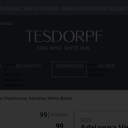
 August: Wiener Tradition - exklusiv bei Tesdorpf! Jetzt als
 werben
Länder
Inspiration
N
NEUHEITEN
IKONEN
INSPIRATION
&
Untermenü
Regionen
aufklappen
Untermenü
aufklappen
ta Chardonnay Adrianna White Bones
2023
Adrianna Vi