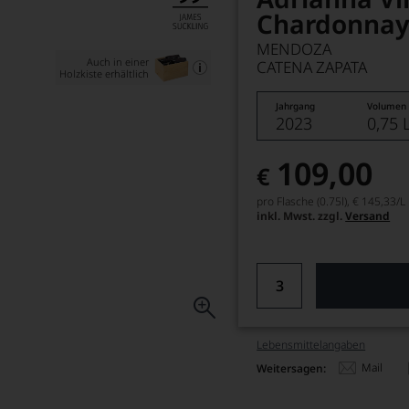
Chardonna
MENDOZA
Auch in einer
CATENA ZAPATA
Holzkiste erhältlich
Jahrgang
Volumen
2023
0,75 
109,00
€
pro Flasche (0.75l),
€ 145,33
/L
inkl. Mwst. zzgl.
Versand
Lebensmittel­angaben
Mail
Weitersagen: