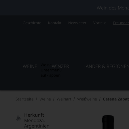
Wein des Monats
Geschichte
Kontakt
Newsletter
Vorteile
Freunde
Weine
WEINE
WINZER
LÄNDER & REGIONE
Untermenü
aufklappen
Startseite
Weine
Weinart
Weißweine
Catena Zapa
Herkunft
Mendoza
Argentinien