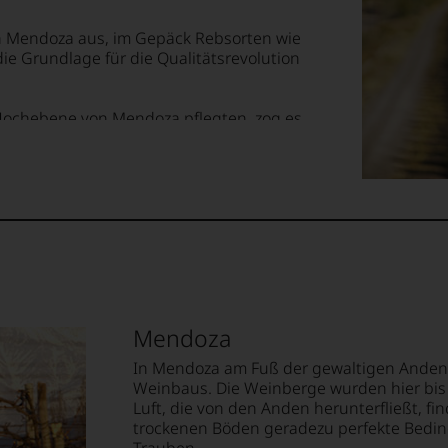
t
te
ch Mendoza aus, im Gepäck Rebsorten wie
n
e Grundlage für die Qualitätsrevolution
‘s
e
e
mend
 Hochebene von Mendoza pflegten, zog es
ellt,
eits wesentlich kühler ist, andererseits die
lt
r war der Erste, der Reben in ca. 1.500
neuen argentinischen Weinstil: elegant,
ition
Diese Weine werden heute noch »alta«
eidender
gilt. Mit Laura Catena steht heute
tung
.
ne Frau an der Spitze eines Weinguts.
llziehbar
hme
m
Mendoza
ment
geht.
In Mendoza am Fuß der gewaltigen Anden 
Weinbaus. Die Weinberge wurden hier bi
tional
m
Luft, die von den Anden herunterfließt, f
trockenen Böden geradezu perfekte Bedin
mierte