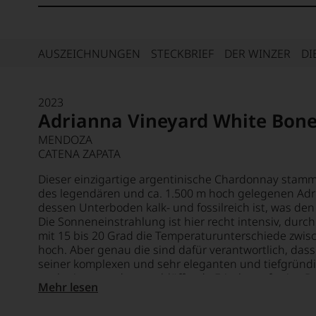
AUSZEICHNUNGEN
STECKBRIEF
DER WINZER
DI
2023
Adrianna Vineyard White Bon
MENDOZA
CATENA ZAPATA
Dieser einzigartige argentinische Chardonnay stammt
des legendären und ca. 1.500 m hoch gelegenen Adria
dessen Unterboden kalk- und fossilreich ist, was de
Die Sonneneinstrahlung ist hier recht intensiv, durc
mit 15 bis 20 Grad die Temperaturunterschiede zwi
hoch. Aber genau die sind dafür verantwortlich, da
seiner komplexen und sehr eleganten und tiefgründ
auch eine geradezu verblüffende Frische aufweist. De
Mehr lesen
sorgt dabei neben der dichten Frucht auch für raffin
Akzente. Der Duft ist geradezu emblematisch für den 