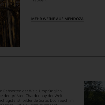
Trauben.
urnal
ossen:
tor«
chen
MEHR WEINE AUS MENDOZA
t
EN
E
menarbeit
n
T
s
TEN.
.
rn.
en-
tungsteam
mont
s
«
n
pf,
,
sten Rebsorten der Welt. Ursprünglich
eren
ge der größten Chardonnay der Welt
chaftlich,
chtigste, stilbildende Sorte. Doch auch im