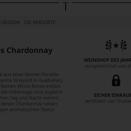
E REGION
DIE REBSORTE
es Chardonnay
WEINSHOP DES JAHR
ausgezeichnet von »F
 aus einer kleinen Parzelle
nna Vineyard in Gualtallary,
n Namen White Bones erklärt.
h die Höhenlage sind zugleich
SICHER EINKAU
schen Tag und Nacht extrem
zertifiziert von Trust
ss dieser Chardonnay neben
igen aromatischen Textur
r Boden, reich an Mineralien,
ierte und faszinierende
White Bones Er öffnet sich