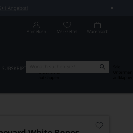
 5+1 Angebot!
Anmelden
Merkzettel
Warenkorb
Subskription
Sale
SUBSKRIPTION
WEIN-JOURNAL
SALE
Untermenü
Untermen
aufklappen
aufklappe
neyard White Bones