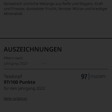
fantastisch sinnliche Melange aus Reife und Eleganz, Kraft
und Finesse, dunkelster Frucht, feinster Würze und kreidiger
Mineralität.
AUSZEICHNUNGEN
Filtern nach
Jahrgang 2022
Tesdorpf
97/100 Punkte
für den Jahrgang 2022
Mehr erfahren
99–100 Punkte:
Tesdorpf