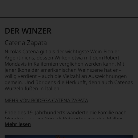
mit
REBSORTEN
Ø NÄHRWERTE PRO 100G
Bewertungen
100% Malbec
BRENNWERT
und
0 kJ / 0 kcal
Medaillen
TRINKTEMPERATUR
FETT
renommierter
16 °C
0 g
DER WINZER
Weinjournalisten
davon gesättigte
oder
ALKOHOLGEHALT
Fettsäuren: 0 g
Catena Zapata
Fachpublikationen
13,5 % Vol.
KOHLENHYDRATE
in
0 g
Nicolas Catena gilt als der wichtigste Wein-Pionier
unseren
LAGERPOTENTIAL
davon Zucker: 0 g
Argentiniens, dessen Wirken etwa mit dem Robert
Aussendungen
2043
EIWEISS
Mondavis in Kalifornien verglichen werden kann. Mit
oder
0 g
jener Ikone der amerikanischen Weinszene hat er –
in
VERSCHLUSS
SALZ
völlig verdient – auch die Vielzahl an Auszeichnungen
unserem
Naturkorken
0 g
gemein. Und übrigens die Herkunft, denn auch Catenas
Webshop,
Wurzeln fußen in Italien.
um
ALLERGENHINWEIS
zu
enthält Sulfite
unterstreichen,
MEHR VON BODEGA CATENA ZAPATA
auf
welch
Ende des 19. Jahrhunderts wanderte die Familie nach
hohem
Mendoza aus, im Gepäck Rebsorten wie den Malbec,
Niveau
Mehr lesen
der dank Nicolas Catenas Engagement die Grundlage
sich
für die Qualitätsrevolution des argentinischen
unsere
Weinbaus stellen sollte.