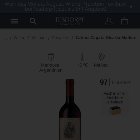
Wein des Monats August: Wiener Tradition - exklusiv
bei Tesdorpf! Jetzt als 5+1 Angebot!
Weine
Weinart
Rotweine
Catena Zapata Nicasia Malbec
Mendoza
16 °C
Malbec
Argentinien
Auch in einer
Holzkiste
erhältlich