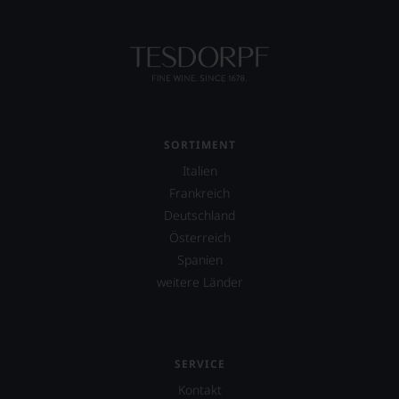
genießen
können.
Natürlich
müssen
Sie
in
Zukunft
auf
SORTIMENT
R.
Italien
Parker
&
Frankreich
Co,
Deutschland
nicht
Österreich
verzichten,
aber
Spanien
Sie
weitere Länder
finden
fortan
an
jedem
Wein
SERVICE
auch
Kontakt
unsere