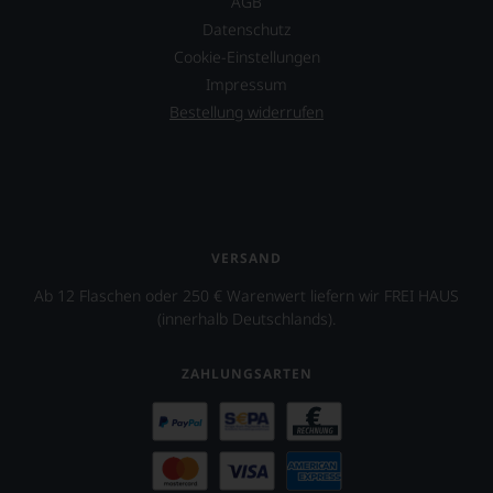
weitere
AGB
Hilfe
Datenschutz
an
Cookie-Einstellungen
die
Hand
Impressum
geben
Bestellung widerrufen
zu
können,
den
richtigen
Wein
zu
finden.
VERSAND
Ab 12 Flaschen oder 250 € Warenwert liefern wir FREI HAUS
(innerhalb Deutschlands).
ZAHLUNGSARTEN