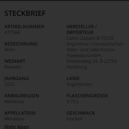
Der
Name
STECKBRIEF
Tesdorpf
95–98 Punkte:
steht
für
ARTIKELNUMMER
HERSTELLER /
»Fine
471564
IMPORTEUR
90–94 Punkte:
Wine«,
Caten Zapata B-73235
für
BEZEICHNUNG
Argentina / Hanseatisches
die
Wein
Wein- und Sekt-Kontor
edlen
85–89 Punkte:
Hawesko GmbH,
Weine
WEINART
Friesenweg 24, D-22763
der
Rotwein
Hamburg
Welt,
wie
JAHRGANG
LAND
kaum
2022
Argentinien
Unter 85 Punkte:
ein
anderer.
ANBAUREGION
FLASCHENGRÖSSE
Das
Mendoza
0,75 L
dokumentieren
wir
APPELLATION
GESCHMACK
auch
Mendoza
trocken
und
gerade
Mehr lesen