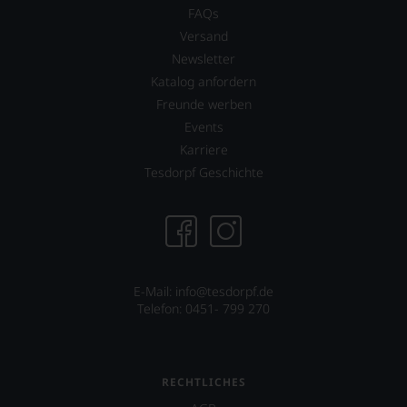
Tesdorpf-
FAQs
Bewertung.
Versand
Wir
Newsletter
beurteilen
unsere
Katalog anfordern
Weine
Freunde werben
nach
Events
dem
bekannten
Karriere
und
Tesdorpf Geschichte
bewährten
100-
Punkte-
System.
Wir
freuen
uns
E-Mail: info@tesdorpf.de
sehr
Telefon: 0451- 799 270
Ihnen
auf
diesem
Weg
RECHTLICHES
eine