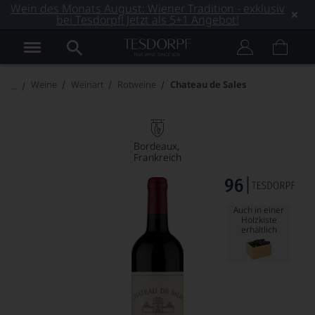
Wein des Monats August: Wiener Tradition - exklusiv
bei Tesdorpf! Jetzt als 5+1 Angebot!
Weine
Weinart
Rotweine
Chateau de Sales
Bordeaux
Frankreich
Auch in einer
Holzkiste
erhältlich