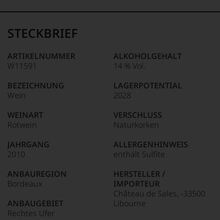
99–100 Punkte:
Tesdorpf
Der
Name
STECKBRIEF
Tesdorpf
95–98 Punkte:
steht
für
ARTIKELNUMMER
ALKOHOLGEHALT
»Fine
W11591
14 % Vol.
90–94 Punkte:
Wine«,
für
BEZEICHNUNG
LAGERPOTENTIAL
die
Wein
2028
edlen
85–89 Punkte:
Weine
WEINART
VERSCHLUSS
der
Rotwein
Naturkorken
Welt,
wie
JAHRGANG
ALLERGENHINWEIS
kaum
2010
enthält Sulfite
Unter 85 Punkte:
ein
anderer.
ANBAUREGION
HERSTELLER /
Das
Bordeaux
IMPORTEUR
dokumentieren
Château de Sales, -33500
wir
ANBAUGEBIET
Libourne
auch
Rechtes Ufer
und