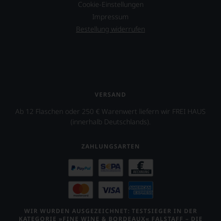
das
Cookie-Einstellungen
Ergebnis
Impressum
unserer
Bestellung widerrufen
Expertenrunde
wider.
Bitte
beachten
Sie
auch
unsere
VERSAND
untenstehenden
Erläuterungen,
Ab 12 Flaschen oder 250 € Warenwert liefern wir FREI HAUS
dann
(innerhalb Deutschlands).
wissen
Sie
dank
ZAHLUNGSARTEN
unserer
Bewertungen
stets,
was
für
einen
Wein
WIR WURDEN AUSGEZEICHNET: TESTSIEGER IN DER
KATEGORIE »FINE WINE & BORDEAUX« FALSTAFF – DIE
Sie