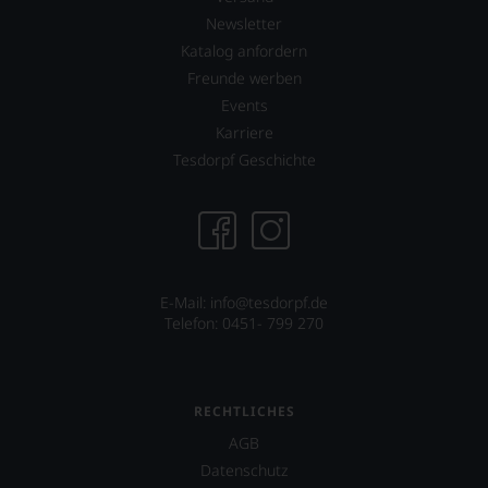
sollen
Sie
Newsletter
als
Katalog anfordern
Kunde
Freunde werben
des
Hauses
Events
nicht
Karriere
davon
Tesdorpf Geschichte
profitieren,
statt
an
Stelle
sich
nur
auf
E-Mail: info@tesdorpf.de
Einschätzungen
Telefon: 0451- 799 270
einzelner
Kritiker
verlassen
zu
RECHTLICHES
müssen?
Unsere
AGB
Bewertungen
Datenschutz
spiegeln