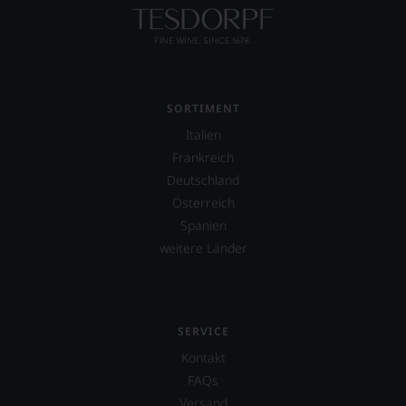
aber
konstruktiv
jeden
Wein
im
Hinblick
SORTIMENT
auf
Herkunft,
Italien
Stilistik,
Frankreich
Rebsortentypizität
Deutschland
und
Charakteristik.
Österreich
Und
Spanien
daraus
weitere Länder
ergeben
sich
fundierte
Bewertungen
jedes
SERVICE
einzelnen
Weines.
Kontakt
Warum
FAQs
also
Versand