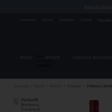
Wein des Monats
Geschichte
Kontakt
Newsletter
Vorteile
Freunde
Weine
WEINE
WINZER
LÄNDER & REGIONE
Untermenü
aufklappen
Startseite
Weine
Weinart
Rotweine
Château Léovil
Herkunft
Bordeaux
Frankreich