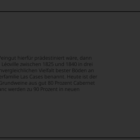
ndungen
ge
em
ität
op,
lt,
tionsgeist
urnalismus
treichen,
 Weingut hierfür prädestiniert wäre, dann
te
ewertung
 Léoville zwischen 1825 und 1840 in drei
st
ioniert.
unvergleichlichen Vielfalt bester Böden an
m
lismus
rfamilie Las Cases benannt. Heute ist der
e Grundweine aus gut 80 Prozent Cabernet
te
anc werden zu 90 Prozent in neuen
anwalt
ität
lektion
nd
.
sin.
t
rohr
t
uchers
e