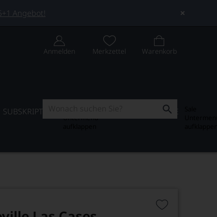
 5+1 Angebot!
Anmelden
Merkzettel
Warenkorb
Subskription
Sale
SUBSKRIPTION
WEIN-JOURNAL
SALE
Untermenü
Untermen
aufklappen
aufklappe
ville Las Cases