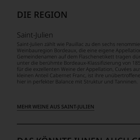
mehr.
schuf
er
Wir
1978
DIE REGION
sich
haben
den
aber
festgest
Newsle
vor
dass
»The
allen
Saint-Julien
manch
Wine
Dinge
eine
Advoca
Saint-Julien zählt wie Pauillac zu den sechs renom
nach
Bewer
Weinbauregion Bordeaux, die eine eigene Appellation
der
1978
schwer
Gemeindenamen auf dem Flaschenetikett tragen dürfe
in
zuneh
nachvo
unter die berühmte Bordeaux-Klassifizierung von 1855
der
der
ist
für die exzellenten Weine der Appellation, Cuvées a
Folgeze
Weinwe
oder
kleinen Anteil Cabernet Franc, ist ihre unübertroffe
zu
zu.
am
hier in perfekter Balance mit Struktur und Tanninen.
einer
Ein
Wein
der
entsch
vorbei
bedeu
Schritt
Aus
Publik
war
MEHR WEINE AUS SAINT-JULIEN
diese
der
die
Grund
intern
Aufna
haben
Weinwe
der
wir
aufste
Arbeit
beschl
sollte.
für