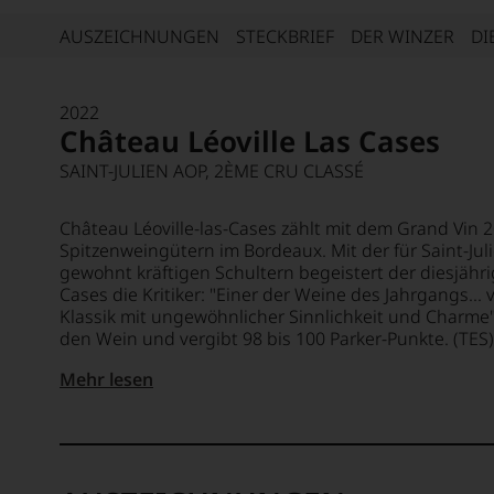
AUSZEICHNUNGEN
STECKBRIEF
DER WINZER
DI
2022
Château Léoville Las Cases
SAINT-JULIEN AOP, 2ÈME CRU CLASSÉ
Château Léoville-las-Cases zählt mit dem Grand Vin 
Spitzenweingütern im Bordeaux. Mit der für Saint-Ju
gewohnt kräftigen Schultern begeistert der diesjährig
Cases die Kritiker: "Einer der Weine des Jahrgangs...
Klassik mit ungewöhnlicher Sinnlichkeit und Charme
den Wein und vergibt 98 bis 100 Parker-Punkte. (TES)
Bewertungen
Mehr lesen
98-100p
William Kelley (robertparker.com)
One of the wines of the vintage this year is the 
monument in the making that combines unerrin
unusual sensuality and charm by the standards 