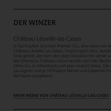
er
hat.
Ausse
mehr
Er
oder
über
hat
in
Umwe
mit
unser
DER WINZER
in
Kreativ
Websh
die
und
um
Weinwe
Innova
zu
Château Léoville-las-Cases
denn
Weinjo
unters
er
und
auf
In Saint-Julien sitzt kein Premier Cru, aber wenn ein
studier
Weinb
welch
Château Léoville Las Cases. Ursprünglich eins, wurde
zunäch
revolut
Teile geteilt, der Kern der alten Domaine mit seiner 
hohe
Journa
der Grenze zu Château Latour wurde nach der Besitze
Niveau
Der
an
2ème Cru im Alleinbesitz von Jean-Hubert Delon. Di
sich
studier
der
Sauvignon und je 10 Prozent Merlot und Cabernet Fr
unsere
Rechts
Univers
Barriques ausgebaut.
Weinse
versta
von
bewegt
sich
Wiscon
Das
als
Beding
aber
Sprach
durch
MEHR WEINE VON CHÂTEAU LÉOVILLE-LAS-CASES
genüg
des
seinen
uns
Verbra
Vater
nicht
und
wandt