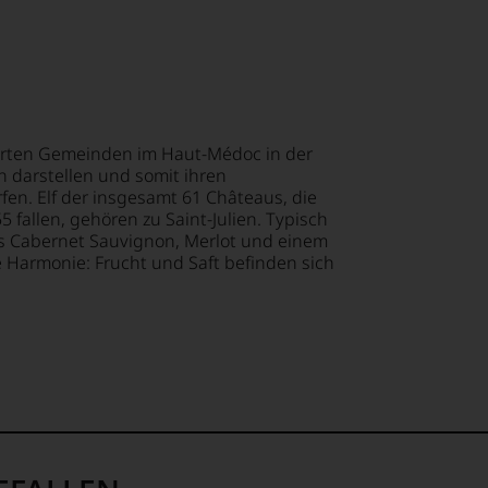
ellt,
tter
n
te«,
mierten Gemeinden im Haut-Médoc in der
tung
 darstellen und somit ihren
n. Elf der insgesamt 61 Châteaus, die
mend
llziehbar
 fallen, gehören zu Saint-Julien. Typisch
us Cabernet Sauvignon, Merlot und einem
it
lt
ne Harmonie: Frucht und Saft befinden sich
eidender
geht.
tendsten
ationen
m
ationalen
hme
lt
igen
ossen: