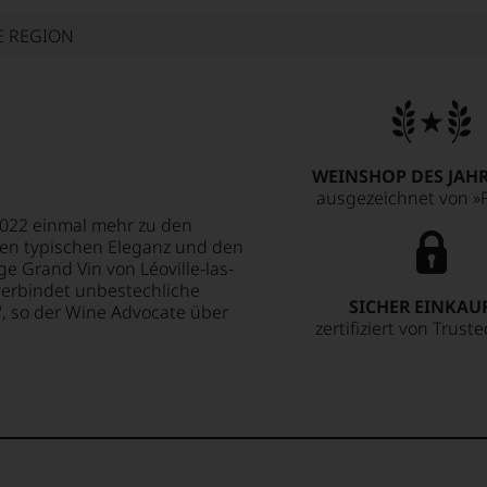
E REGION
WEINSHOP DES JAHR
ausgezeichnet von »F
2022 einmal mehr zu den
lien typischen Eleganz und den
e Grand Vin von Léoville-las-
 verbindet unbestechliche
SICHER EINKAU
", so der Wine Advocate über
zertifiziert von Trust
2022 Léoville Las Cases, a
g classicism with
of this estate's