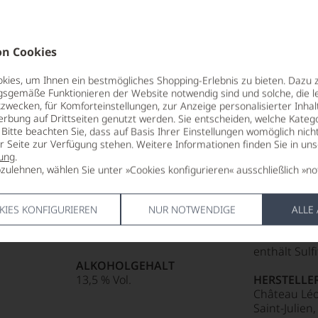
Punkte:
 Punkte:
ng
uszeichnungen ansehen
n Cookies
kte und
85 Punkte:
aner
sreichsten
r.
Punkte:
ies, um Ihnen ein bestmögliches Shopping-Erlebnis zu bieten. Dazu 
tiker,
gsgemäße Funktionieren der Website notwendig sind und solche, die le
g,
entieren
zwecken, für Komforteinstellungen, zur Anzeige personalisierter Inhal
ng
Punkte:
en
88
erbung auf Drittseiten genutzt werden. Sie entscheiden, welche Katego
Bitte beachten Sie, dass auf Basis Ihrer Einstellungen womöglich nich
e:
er Seite zur Verfügung stehen. Weitere Informationen finden Sie in un
REBSORTEN
LAGERPOTE
ung
.
e
Cabernet Franc
2050
Punkte:
zulehnen, wählen Sie unter »Cookies konfigurieren« ausschließlich »no
ng
Cabernet Sauvignon
tungen
Merlot
VERSCHLUS
tendsten
Naturkorke
KIES KONFIGURIEREN
NUR NOTWENDIGE
ALLE
TRINKTEMPERATUR
len
sreichsten
:
18 °C
ALLERGEN
ierter
itikern
enthält Sulf
urnalisten
ALKOHOLGEHALT
13,5 % Vol.
HERSTELLE
blikationen
Château Léov
mend
Saint-Julien
kgezogen
en