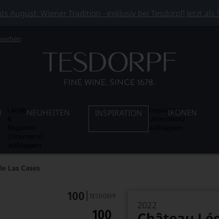
 August: Wiener Tradition - exklusiv bei Tesdorpf! Jetzt als
 werben
Länder
Inspiration
N
NEUHEITEN
IKONEN
INSPIRATION
&
Untermenü
Regionen
aufklappen
Untermenü
aufklappen
le Las Cases
2022
Château Léo