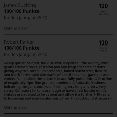
99–100 Punkte:
Tesdorpf
James Suckling
Der
100/100 Punkte
Name
für den Jahrgang 2010
Tesdorpf
95–98 Punkte:
steht
Mehr erfahren
für
»Fine
90–94 Punkte:
Wine«,
100-95 Punkte:
James
Robert Parker
für
Suckling
100/100 Punkte
die
Der
edlen
für den Jahrgang 2010
85–89 Punkte:
Amerikaner
90 Punkte und
Weine
James
mehr:
Deep garnet colored, the 2010 Petrus opens a little broody, with
der
Suckling,
gentle crushed rocks, cast iron pan and fragrant earth notions
Welt,
Jahrgang
giving way to a core plum preserves, baked blueberries, licorice
wie
Unter 88
and Black Forest cake plus wafts of pencil shavings, garrigue and
1958,
kaum
violets. Full-bodied, the palate is beautifully poised with a firm line
Punkte:
zählt
Unter 85 Punkte:
of exquisitely ripe, fine-grained tannins and fantastic freshness
ein
heute
bolstering the generous fruit, finishing very long and very, very
anderer.
zu
classy. Collectors fortunate enough to have a few bottles of this
Das
vintage are advised to be patient and allow it a further 7-10 years
den
dokumentieren
to loosen-up and emerge gloriously from this rock-solid structure.
bedeutendsten
wir
und
Mehr erfahren
auch
einflussreichsten
und
Weinkritikern