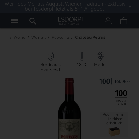
Wein des Monats August: Wiener Tradition - exklusiv
bei Tesdorpf! Jetzt als 5+1 Angebot!
Weine
Weinart
Rotweine
Château Petrus
Bordeaux
18 °C
Merlot
Frankreich
Auch in einer
Holzkiste
erhältlich