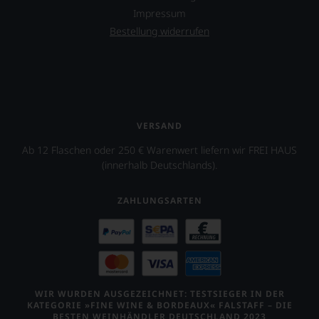
in
eine
des
Impressum
dem
weitere
»Wine
Dokumentarfilm
Hilfe
Bestellung widerrufen
Advocate«
»Blood
an
ist
into
die
heute
Wine«
Hand
Master
seines
geben
of
Freundes
zu
Wine
Maynard
können,
Lisa
James
den
VERSAND
Perrotti-
Keenan
richtigen
Brown.
von
Ab 12 Flaschen oder 250 € Warenwert liefern wir FREI HAUS
Wein
2017
der
zu
(innerhalb Deutschlands).
erwarb
Rockband
finden.
zudem
Tool
der
ZAHLUNGSARTEN
über
Restaurantführer
dessen
»Guide
Projekt
Michelin«
eines
Anteile
Weinguts
an
in
dieser
Arizona.
nach
WIR WURDEN AUSGEZEICHNET: TESTSIEGER IN DER
wie
Ebenfalls
KATEGORIE »FINE WINE & BORDEAUX« FALSTAFF – DIE
BESTEN WEINHÄNDLER DEUTSCHLAND 2023