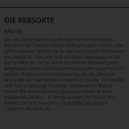
war
Reisen
aber
seine
nach
konstruktiv
Erfindung
Europa,
jeden
DIE REBSORTE
des
wo
Wein
100
er
im
Punkte-
seine
Merlot
Hinblick
Systems
große
auf
Die alte Sorte Merlot wurde nach der Amsel (Merle)
für
Liebe
Herkunft,
benannt, die Trauben dieser Rebsorte gern nascht. Seit
Weinbewertungen,
zu
Stilistik,
Jahrhunderten gehört sie zu den wichtigsten Rebsorten
das
den
Rebsortentypizität
des Bordelais. Von dort trat sie ihren Siegeszug um die
sich
Top-
und
ganze Welt an. Sie ist die in Frankreich am häufigsten
rasch
Weinen
Charakteristik.
neben
angebaute Sorte und darüber hinaus sehr geschätzt im
aus
Und
dem
Bordeaux
Norden Italiens und in Südamerika, wo sie übrigens
daraus
bis
und
lange mit der Carmenére verwechselt wurde. Der Merlot
ergeben
dahin
Italien
sich
reift früh und bringt fruchtige, körperreiche Weine
üblichen
entdeckte.
fundierte
hervor. Mit dem Cabernet Sauvignon bildet er eine
20
Ab
Bewertungen
kongeniale Allianz – er bringt zusätzliche Frucht und
Punkte-
1985
jedes
mildert die teils harschen Gerbstoffe des jungen
System
leitete
einzelnen
Cabernet deutlich ab.
etablierte.
er
Weines.
das
Warum
Der
Europa-
also
große
Büro