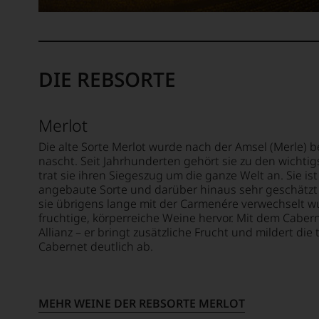
nach
mehr.
Weinfü
1978
Wir
und
zuneh
haben
selbstv
der
festgest
auch
Weinwe
dass
Weinb
DIE REBSORTE
zu.
manch
Der
Ein
eine
Decant
entsch
Bewer
ersche
Merlot
Schritt
schwer
monatl
war
nachvo
und
Die alte Sorte Merlot wurde nach der Amsel (Merle) 
die
ist
erfreut
nascht. Seit Jahrhunderten gehört sie zu den wichtig
Aufna
oder
trat sie ihren Siegeszug um die ganze Welt an. Sie is
sich
der
am
angebaute Sorte und darüber hinaus sehr geschätzt 
einer
Arbeit
Wein
sie übrigens lange mit der Carmenére verwechselt wur
weltwe
für
vorbei
fruchtige, körperreiche Weine hervor. Mit dem Caber
Verbre
das
Aus
Allianz – er bringt zusätzliche Frucht und mildert di
Unter
interna
diese
Cabernet deutlich ab.
den
hoch
Grund
Autore
renom
haben
des
Fachjo
wir
Magaz
»Wine
MEHR WEINE DER REBSORTE MERLOT
beschl
findet
Specta