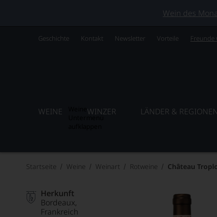
Wein des Monats
Geschichte
Kontakt
Newsletter
Vorteile
Freunde
Weine
WEINE
WINZER
LÄNDER & REGIONE
Untermenü
aufklappen
Startseite
Weine
Weinart
Rotweine
Château Trop
Herkunft
Bordeaux
Frankreich