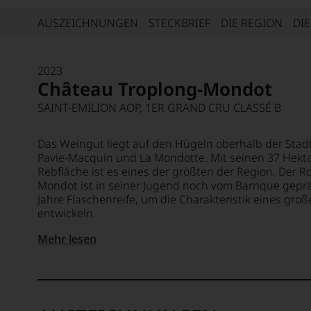
AUSZEICHNUNGEN
STECKBRIEF
DIE REGION
DI
2023
Château Troplong-Mondot
SAINT-EMILION AOP, 1ER GRAND CRU CLASSÉ B
Das Weingut liegt auf den Hügeln oberhalb der Stadt
Pavie-Macquin und La Mondotte. Mit seinen 37 He
Rebfläche ist es eines der größten der Region. Der 
Mondot ist in seiner Jugend noch vom Barrique gepräg
Jahre Flaschenreife, um die Charakteristik eines groß
entwickeln.
PRESSE
Mehr lesen
97-98 Punkte
James Suckling
"A tight and very focused young Troplong with 
that adds plenty. Medium to full body, ultra-fine
finish. Lots of blackberry and blueberry characte