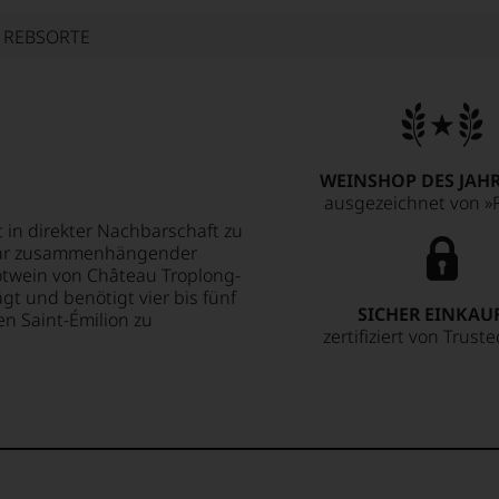
E REBSORTE
WEINSHOP DES JAHR
ausgezeichnet von »F
 in direkter Nachbarschaft zu
ktar zusammenhängender
Rotwein von Château Troplong-
t und benötigt vier bis fünf
SICHER EINKAU
en Saint-Émilion zu
zertifiziert von Trust
freshness and finesse
 tannins and a vivid
r. It really opens and