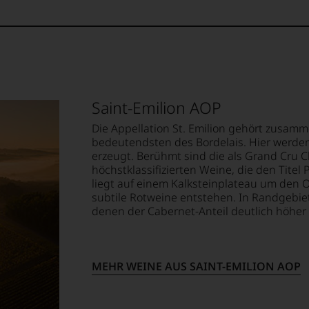
det.
ndungen
Punkte:
ächlicher
rpunkt
te
Punkte:
st
em
lismus
op,
70 Punkte:
Saint-Emilion AOP
ität
treichen,
Die Appellation St. Emilion gehört zusa
sin.
bedeutendsten des Bordelais. Hier werden 
en,
t
m
erzeugt. Berühmt sind die als Grand Cru C
höchstklassifizierten Weine, die den Titel
liegt auf einem Kalksteinplateau um den Or
uosen
subtile Rotweine entstehen. In Randgebie
n
e
denen der Cabernet-Anteil deutlich höher i
lektion
elt
.
chen.
en
MEHR WEINE AUS SAINT-EMILION AOP
t
n