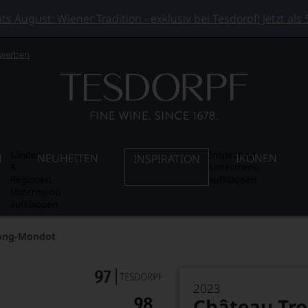
 August: Wiener Tradition - exklusiv bei Tesdorpf! Jetzt als
 werben
Länder
Inspiration
N
NEUHEITEN
IKONEN
INSPIRATION
&
Untermenü
Regionen
aufklappen
Untermenü
aufklappen
long-Mondot
2023
Château Tr