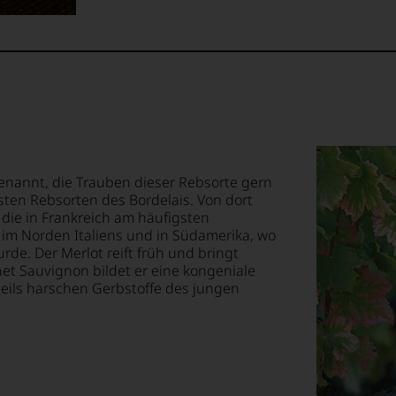
hrer
mend
erständlich
ellt,
lt
ewertungen.
er
eidender
tung
int
ich
llziehbar
benannt, die Trauben dieser Rebsorte gern
sten Rebsorten des Bordelais. Von dort
hme
t die in Frankreich am häufigsten
im Norden Italiens und in Südamerika, wo
de. Der Merlot reift früh und bringt
iten
geht.
net Sauvignon bildet er eine kongeniale
itung.
e teils harschen Gerbstoffe des jungen
tional
m
n
mierte
urnal
ins
ossen:
tor«