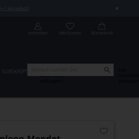
 5+1 Angebot!
Anmelden
Merkzettel
Warenkorb
Subskription
Sale
SUBSKRIPTION
WEIN-JOURNAL
SALE
Untermenü
Untermen
aufklappen
aufklappe
oplong-Mondot