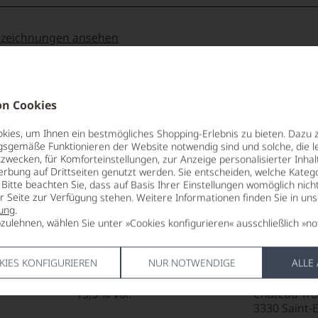
 September 5 to October
ng
 Punkte:
ter
88
other parcels were
e:
actually 4-5% whole
uszeichnungen ansehen
e Gironde, it works like
ter«
ne together. Sulfur is
85 Punkte:
r.
 2023 has a very well-
Punkte:
rry, raspberry, ground
ste
tendsten
entieren
n Cookies
 medium-bodied with a
he
in texture and quite
agazin
sreichsten
Punkte:
ies, um Ihnen ein bestmögliches Shopping-Erlebnis zu bieten. Dazu 
 on the finish. This is an
gsgemäße Funktionieren der Website notwendig sind und solche, die le
itikern
ing its élevage. Very
REBSORTEN
LAGERPOTE
zwecken, für Komforteinstellungen, zur Anzeige personalisierter Inhal
e
Cabernet Franc
2041
erbung auf Drittseiten genutzt werden. Sie entscheiden, welche Katego
Cabernet Sauvignon
Bitte beachten Sie, dass auf Basis Ihrer Einstellungen womöglich nich
tungen
Malbec
VERSCHLUS
er Seite zur Verfügung stehen. Weitere Informationen finden Sie in un
Punkte:
Merlot
Naturkorke
ung
.
bewussten
zulehnen, wählen Sie unter »Cookies konfigurieren« ausschließlich »no
len
e
TRINKTEMPERATUR
ALLERGEN
ierter
Punkte:
18 °C
enthält Sulf
urnalisten
s
KIES KONFIGURIEREN
NUR NOTWENDIGE
ALLE
ge
ALKOHOLGEHALT
HERSTELLE
blikationen
13,5 % Vol.
Château Tr
ine«
3330 Saint-E
lt,
en