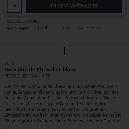
IN DEN WARENKORB
Lebensmittel­angaben
Mail
Weitersagen:
Teilen
Empfehlen
2019
Domaine de Chevalier blanc
PESSAC-LÉOGNAN AOP
Der 2019er Domaine de Chevalier Blanc ist ein Weißwein
von außergewöhnlicher Eleganz und Komplexität, der das
Beste der Appellation Pessac-Léognan verkörpert. Diese
Cuvée aus 70 % Sauvignon Blanc und 30 % Sémillon
beeindruckt mit einem fein definierten Bouquet aus
Zitrusschalen, weißen Johannisbeeren, knackigen Kernobst,
Zitronengras und einem Hauch Bienenwachs. Am Gaumen
entfaltet sich ein tief strukturierter und vielschichtiger Wein,