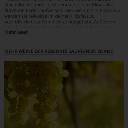
Stachelbeere und Limette und eine feine Mineralität
durch die Böden aufweisen. Hier wie auch in Bordeaux
werden sie teilweise im kleinen Holzfass zu
beeindruckender Komplexität ausgebaut. Außerdem
sind die Steiermark und Marlborough in Neuseeland als
Mehr lesen
wichtigste Anbaugebiete zu nennen, die charaktervolle
Weine aus der Sorte hervorbringen.
MEHR WEINE DER REBSORTE SAUVIGNON BLANC