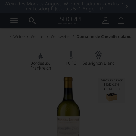
Wein des Monats August: Wiener Tradition - exklusiv
bei Tesdorpf! Jetzt als 5+1 Angebot!
Weine
Weinart
Weißweine
Domaine de Chevalier blanc
Bordeaux
10 °C
Sauvignon Blanc
Frankreich
Auch in einer
Holzkiste
erhältlich