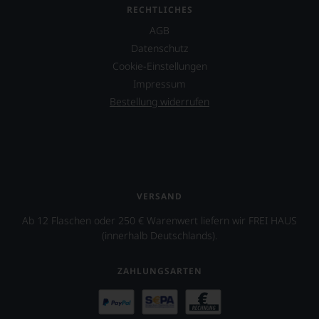
die
RECHTLICHES
Wein
sich
auch
um
AGB
unsere
den
Datenschutz
Tesdorpf-
Wein
Bewertung.
Cookie-Einstellungen
verdient
Wir
gemacht
Impressum
beurteilen
haben,
Bestellung widerrufen
unsere
z.B.
Weine
Mike
nach
D.
dem
von
bekannten
der
und
berühmten
bewährten
Rockband
VERSAND
100-
Beastie
Punkte-
Boys.
Ab 12 Flaschen oder 250 € Warenwert liefern wir FREI HAUS
System.
(innerhalb Deutschlands).
Auch
Wir
in
freuen
Filmen
uns
ZAHLUNGSARTEN
wirkte
sehr
James
Ihnen
Suckling
auf