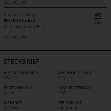
Mehr erfahren
99–100 Punkte:
Tesdorpf
James Suckling
Der
95/100 Punkte
Name
für den Jahrgang 2022
Tesdorpf
95–98 Punkte:
steht
Mehr erfahren
für
»Fine
90–94 Punkte:
Wine«,
100-95 Punkte:
James
für
Suckling
die
Der
STECKBRIEF
edlen
85–89 Punkte:
Amerikaner
90 Punkte und
Weine
James
mehr:
der
Suckling,
ARTIKELNUMMER
ALKOHOLGEHALT
Welt,
Jahrgang
974916
13,5 % Vol.
wie
Unter 88
1958,
kaum
Punkte:
zählt
BEZEICHNUNG
LAGERPOTENTIAL
Unter 85 Punkte:
ein
heute
Wein
2030
anderer.
zu
Das
den
WEINART
VERSCHLUSS
dokumentieren
bedeutendsten
Weißwein
unbekannt
wir
und