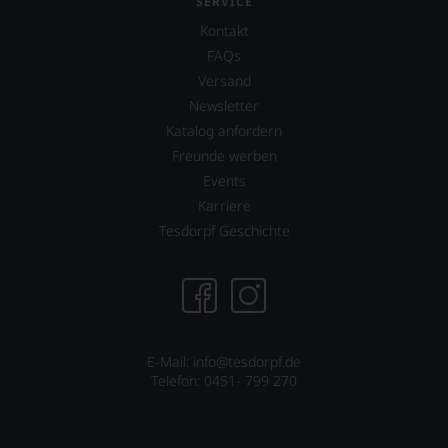
SERVICE
freier
Wein
Kontakt
Journalist
Sie
und
hier
FAQs
lebt
genießen
Versand
mit
können.
Newsletter
seiner
Natürlich
Familie
Katalog anfordern
müssen
in
Freunde werben
Sie
der
in
Events
Toskana.
Zukunft
Mittelpunkt
Karriere
auf
ist
Tesdorpf Geschichte
R.
seine
Parker
Website
&
jamessuckling.com,
Co,
auf
nicht
der
verzichten,
er
aber
auch
E-Mail: info@tesdorpf.de
Sie
international
Telefon: 0451- 799 270
finden
wichtige
fortan
Persönlichkeiten
an
vorstellt,
jedem