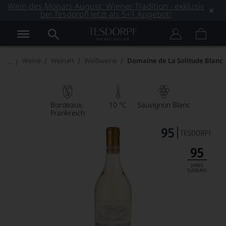
Wein des Monats August: Wiener Tradition - exklusiv
bei Tesdorpf! Jetzt als 5+1 Angebot!
Weine
Weinart
Weißweine
Domaine de La Solitude Blanc
Bordeaux
10 °C
Sauvignon Blanc
Frankreich