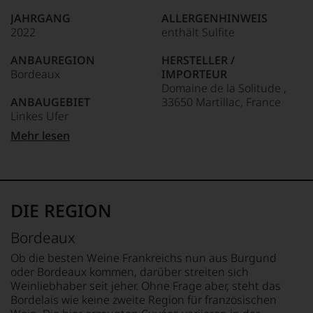
auch
einflussreichsten
und
JAHRGANG
ALLERGENHINWEIS
Weinkritikern
gerade
2022
enthält Sulfite
der
mit
Welt.
Bewertungen
ANBAUREGION
HERSTELLER /
Dabei
und
Bordeaux
IMPORTEUR
geriet
Medaillen
Domaine de la Solitude ,
er
renommierter
ANBAUGEBIET
33650 Martillac, France
mehr
Weinjournalisten
Linkes Ufer
über
oder
Umwege
LAND
Mehr lesen
Fachpublikationen
in
APPELLATION
Frankreich
in
die
Pessac-Léognan
unseren
Weinwelt,
FLASCHENGRÖSSE
Aussendungen
denn
REBSORTEN
0,75 L
oder
er
70% Sauvignon Blanc
in
DIE REGION
studierte
30% Semillón
GESCHMACK
unserem
zunächst
trocken
Webshop,
Bordeaux
Journalismus
TRINKTEMPERATUR
um
an
10 °C
zu
Ob die besten Weine Frankreichs nun aus Burgund
der
unterstreichen,
oder Bordeaux kommen, darüber streiten sich
Universität
auf
Weinliebhaber seit jeher. Ohne Frage aber, steht das
von
welch
Bordelais wie keine zweite Region für französischen
Wisconsin.
hohem