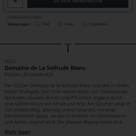
IN DEN WARENKORB
Lebensmittel­angaben
Mail
Weitersagen:
Teilen
Empfehlen
2022
Domaine de La Solitude Blanc
PESSAC-LÉOGNAN AOP
Der 2022er Domaine de la Solitude Blanc erstrahlt in einem
hellen Strohgelb. Sein Duft vereint Noten von Obstbäumen,
Aprikosen, Guaven, Birnen und Pfirsichen, ergänzt durch
eine subtile Würze von Minze und Anis. Am Gaumen zeigt er
sich mittelkräftig, lebendig und strukturiert, mit einer
harmonischen Säure, die durch Aromen von Stachelbeeren
und Äpfeln ergänzt wird. Der pikante Abgang bietet eine
feine Cremigkeit und salzige Nuancen, abgerundet durch
Mehr lesen
Zitronengras und frische Zitrusnoten. Diese Assemblage aus