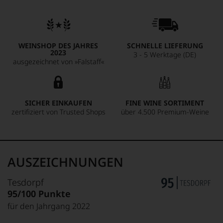
70 % Sauvignon und 30 % Sémillon begeistert durch ihre
Intensität und Eleganz. Ideal zu Meeresfrüchten, asiatischer
Küche oder Ziegenkäse, ist der Solitude Blanc in den
nächsten zehn Jahren mehr ein Genuss.
WEINSHOP DES JAHRES
SCHNELLE LIEFERUNG
2023
3 - 5 Werktage (DE)
ausgezeichnet von »Falstaff«
SICHER EINKAUFEN
FINE WINE SORTIMENT
zertifiziert von Trusted Shops
über 4.500 Premium-Weine
AUSZEICHNUNGEN
Tesdorpf
95/100 Punkte
für den Jahrgang 2022