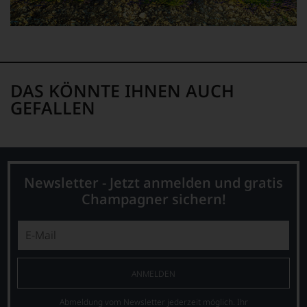
nachvollziehbar
ist
oder
am
Wein
vorbeigeht.
Aus
DAS KÖNNTE IHNEN AUCH
diesem
GEFALLEN
Grund
haben
wir
beschlossen:
WIR
WERDEN
Newsletter - Jetzt anmelden und gratis
UNSERE
Champagner sichern!
WEINE
AUCH
SELBST
BEWERTEN.
Wir,
das
ANMELDEN
Experten-
und
Abmeldung vom Newsletter jederzeit möglich. Ihr