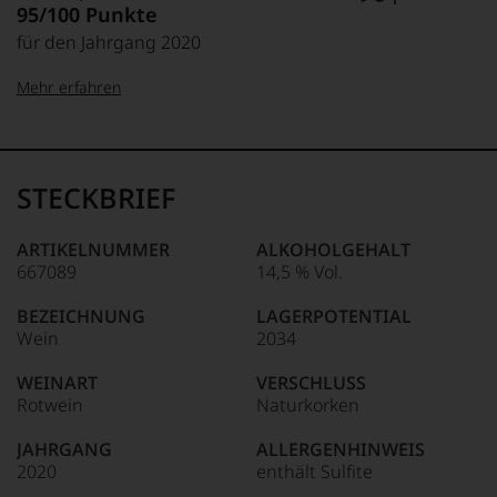
95/100 Punkte
für den Jahrgang 2020
Mehr erfahren
99–100 Punkte:
Tesdorpf
Der
Name
STECKBRIEF
Tesdorpf
95–98 Punkte:
steht
für
ARTIKELNUMMER
ALKOHOLGEHALT
»Fine
667089
14,5 % Vol.
90–94 Punkte:
Wine«,
für
BEZEICHNUNG
LAGERPOTENTIAL
die
Wein
2034
edlen
85–89 Punkte:
Weine
WEINART
VERSCHLUSS
der
Rotwein
Naturkorken
Welt,
wie
JAHRGANG
ALLERGENHINWEIS
kaum
2020
enthält Sulfite
Unter 85 Punkte:
ein