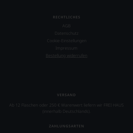
verlassen
zu
müssen?
RECHTLICHES
Unsere
Bewertungen
AGB
spiegeln
Datenschutz
das
Cookie-Einstellungen
Ergebnis
unserer
Impressum
Expertenrunde
Bestellung widerrufen
wider.
Bitte
beachten
Sie
auch
unsere
untenstehenden
VERSAND
Erläuterungen,
dann
Ab 12 Flaschen oder 250 € Warenwert liefern wir FREI HAUS
wissen
(innerhalb Deutschlands).
Sie
dank
unserer
ZAHLUNGSARTEN
Bewertungen