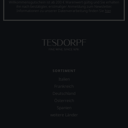
Verkostungsteam
Willkommensgutschein ist ab 200 € Warenwert gültig und Sie erhalten
ihn nach bestätigter, erstmaliger Anmeldung zum Newsletter.
des
Informationen zu unserer Datenverarbeitung finden Sie
hier
.
Hauses
Tesdorpf,
diskutieren
leidenschaftlich,
aber
konstruktiv
jeden
Wein
im
Hinblick
auf
SORTIMENT
Herkunft,
Stilistik,
Italien
Rebsortentypizität
Frankreich
und
Deutschland
Charakteristik.
Und
Österreich
daraus
Spanien
ergeben
weitere Länder
sich
fundierte
Bewertungen