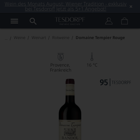
Wein des Monats August: Wiener Tradition - exklusiv
bei Tesdorpf! Jetzt als 5+1 Angebot!
Weine
Weinart
Rotweine
Domaine Tempier Rouge
Provence
16 °C
Frankreich