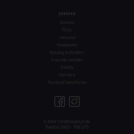
jedes
einzelnen
SERVICE
Weines.
Warum
Kontakt
also
FAQs
sollen
Versand
Sie
als
Newsletter
Kunde
Katalog anfordern
des
Freunde werben
Hauses
Events
nicht
davon
Karriere
profitieren,
Tesdorpf Geschichte
statt
an
Stelle
sich
nur
auf
Einschätzungen
E-Mail: info@tesdorpf.de
einzelner
Telefon: 0451- 799 270
Kritiker