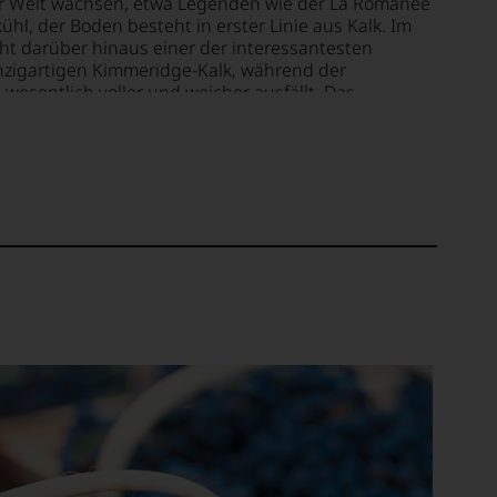
r Welt wachsen, etwa Legenden wie der La Romanée
ühl, der Boden besteht in erster Linie aus Kalk. Im
t darüber hinaus einer der interessantesten
zigartigen Kimmeridge-Kalk, während der
esentlich voller und weicher ausfällt. Das
et, allerdings weichen Klima und Boden, und erst
ay deutlich vom Burgund ab.