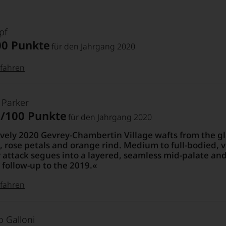
pf
00 Punkte
für den Jahrgang 2020
fahren
 Punkte:
pf
 Parker
2/100 Punkte
für den Jahrgang 2020
pf
Punkte:
vely 2020 Gevrey-Chambertin Village wafts from the gl
, rose petals and orange rind. Medium to full-bodied, 
 attack segues into a layered, seamless mid-palate and 
Punkte:
 follow-up to the 2019.
fahren
 Punkte:
t
Punkte:
o Galloni