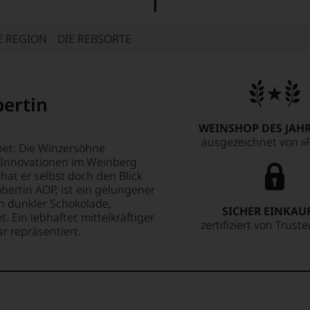
E REGION
DIE REBSORTE
ertin
WEINSHOP DES JAHR
ausgezeichnet von »F
pet: Die Winzersöhne
 Innovationen im Weinberg
 hat er selbst doch den Blick
ertin AOP, ist ein gelungener
n dunkler Schokolade,
SICHER EINKAU
Ein lebhafter, mittelkräftiger
zertifiziert von Trust
r repräsentiert.