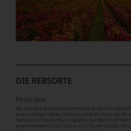
WIR
intern
Invest
WERD
Weinwe
führte
UNSER
aufste
ihn
WEINE
sollte.
nach
AUCH
Bahnb
Italien,
SELBS
war
wo
BEWER
seine
er
Erfind
einen
Wir,
des
innigli
das
100
Kontak
Expert
Punkte
mit
und
System
den
Verkos
für
Weine
des
DIE REBSORTE
Weinb
des
Hause
das
Lande
Tesdor
sich
schloss
diskuti
Pinot Noir
rasch
Ab
leidens
neben
2004
aber
Die aus dem Burgund stammende Sorte ist fraglos ei
dem
gab
konstru
eine »Cépage noble«. Weltweit wird die Sorte als Pinot
bis
er
jeden
Nero und in Deutschland Spätburgunder. Pinot Noir b
dahin
den
einem harmonischen Säure- und Tannin-Gerüst herv
Wein
üblich