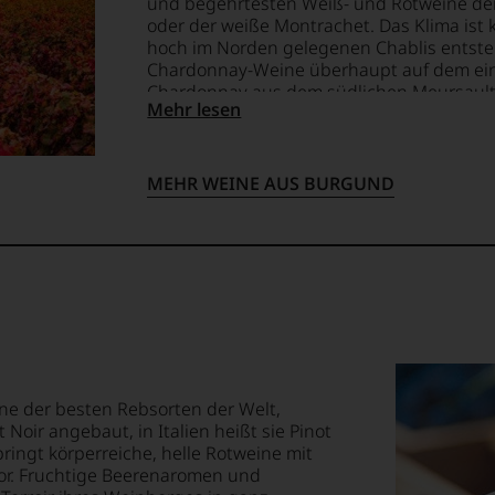
und begehrtesten Weiß- und Rotweine de
ationalen
ment
EN
oder der weiße Montrachet. Das Klima ist k
lt
E
hoch im Norden gelegenen Chablis entsteh
igen
Chardonnay-Weine überhaupt auf dem ein
Chardonnay aus dem südlichen Meursault w
rechend
Mehr lesen
Beaujolais wird dem Burgund hinzugerechn
T
recht die dominierende Rotweinsorte Gam
TEN.
ung
MEHR WEINE AUS BURGUND
chen
t
en-
-
s
tungsteam
n
ewertungen,
s
s
pf,
.
eren
chaftlich,
ne der besten Rebsorten der Welt,
ktiv
 Noir angebaut, in Italien heißt sie Pinot
ringt körperreiche, helle Rotweine mit
or. Fruchtige Beerenaromen und
en