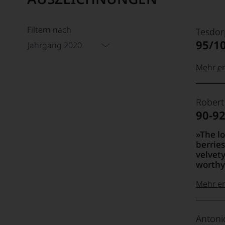
Filtern nach
Tesdor
95/1
Jahrgang 2020
Mehr er
99–100
Tesdor
Robert
Der
90-9
Name
Tesdor
95–98 
The lo
steht
berries
für
velvety
»Fine
90–94 
worthy
Wine«,
für
Mehr er
die
edlen
100-96
Rober
85–89 
Weine
Antoni
Parker
der