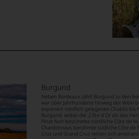
rohr
e
uchers
ellt,
ng,
te
tung
tter
‘s
llziehbar
e
e
te«,
Burgund
geht.
ition
it
Neben Bordeaux zählt Burgund zu den be
war über Jahrhunderte hinweg der Wein b
m
.
exponiert nördlich gelegenen Chablis bis h
Burgund, wobei die „Côte d´Or als das Herz
tendsten
Pinot Noir bestimmte nördliche Côte de N
ationen
Chardonnays berühmte südliche Côte de 
ossen:
Crus und Grand Crus reihen sich aneinan
m