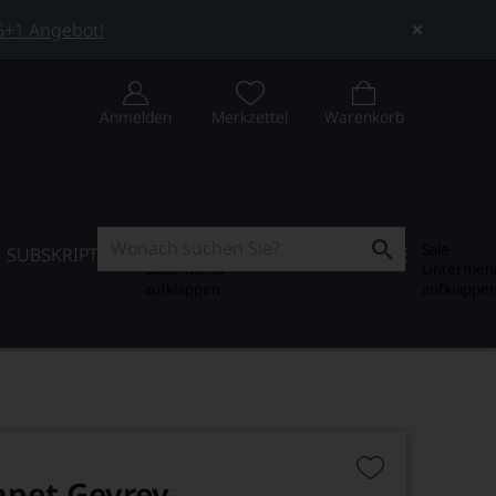
 5+1 Angebot!
Anmelden
Merkzettel
Warenkorb
Subskription
Sale
SUBSKRIPTION
WEIN-JOURNAL
SALE
Untermenü
Untermen
aufklappen
aufklappe
pet Gevrey-