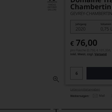
Chambertin
GEVREY-CHAMBERTIN
Jahrgang
Volumen
2020
0,75 
76,00
€
pro Flasche (0.75l),
€ 101,33
/L
inkl. Mwst. zzgl.
Versand
Lebensmittel­angaben
Mail
Weitersagen: