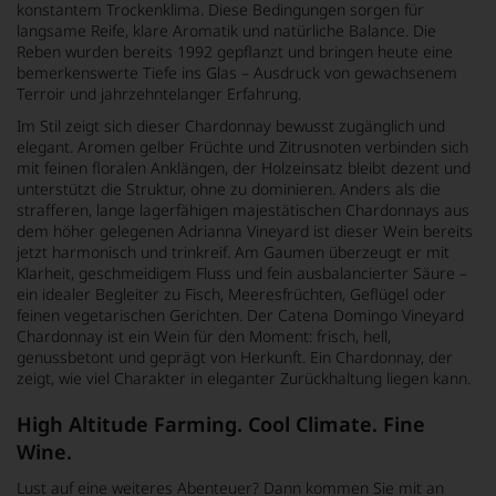
konstantem Trockenklima. Diese Bedingungen sorgen für
langsame Reife, klare Aromatik und natürliche Balance. Die
Reben wurden bereits 1992 gepflanzt und bringen heute eine
bemerkenswerte Tiefe ins Glas – Ausdruck von gewachsenem
Terroir und jahrzehntelanger Erfahrung.
Im Stil zeigt sich dieser Chardonnay bewusst zugänglich und
elegant. Aromen gelber Früchte und Zitrusnoten verbinden sich
mit feinen floralen Anklängen, der Holzeinsatz bleibt dezent und
unterstützt die Struktur, ohne zu dominieren. Anders als die
strafferen, lange lagerfähigen majestätischen Chardonnays aus
dem höher gelegenen Adrianna Vineyard ist dieser Wein bereits
jetzt harmonisch und trinkreif. Am Gaumen überzeugt er mit
Klarheit, geschmeidigem Fluss und fein ausbalancierter Säure –
ein idealer Begleiter zu Fisch, Meeresfrüchten, Geflügel oder
feinen vegetarischen Gerichten. Der Catena Domingo Vineyard
Chardonnay ist ein Wein für den Moment: frisch, hell,
genussbetont und geprägt von Herkunft. Ein Chardonnay, der
zeigt, wie viel Charakter in eleganter Zurückhaltung liegen kann.
High Altitude Farming. Cool Climate. Fine
Wine.
Lust auf eine weiteres Abenteuer? Dann kommen Sie mit an