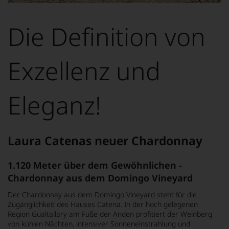
Dieses
Bild
wurde
Die Definition von
mithilfe
von
KI
verändert.
Exzellenz und
Eleganz!
Laura Catenas neuer Chardonnay
1.120 Meter über dem Gewöhnlichen -
Chardonnay aus dem Domingo Vineyard
Der Chardonnay aus dem Domingo Vineyard steht für die
Zugänglichkeit des Hauses Catena. In der hoch gelegenen
Region Gualtallary am Fuße der Anden profitiert der Weinberg
von kühlen Nächten, intensiver Sonneneinstrahlung und