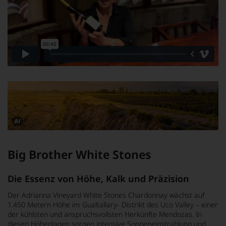
Dieses
Bild
wurde
Big Brother White Stones
mithilfe
von
KI
verändert.
Die Essenz von Höhe, Kalk und Präzision
Der Adrianna Vineyard White Stones Chardonnay wächst auf
1.450 Metern Höhe im Gualtallary- Distrikt des Uco Valley – einer
der kühlsten und anspruchsvollsten Herkünfte Mendozas. In
diesen Höhenlagen sorgen intensive Sonneneinstrahlung und