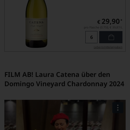
29,90
*
€
pro Flasche (0.75l),
€ 39,87
/L
Lebensmittel­angaben
FILM AB! Laura Catena über den
Domingo Vineyard Chardonnay 2024