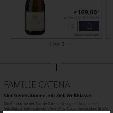
109,00
*
€
pro Flasche (0.75l),
€ 145,33
/L
Lebensmittel­angaben
1
von
3
FAMILIE CATENA
Vier Generationen. Ein Ziel: Weltklasse.
Die Geschichte der Familie Catena ist eng mit Argentiniens
Aufstieg zur internationalen Fine-Wine-Nation verbunden. Große