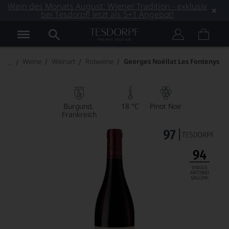
Wein des Monats August: Wiener Tradition - exklusiv
bei Tesdorpf! Jetzt als 5+1 Angebot!
Weine
Weinart
Rotweine
Georges Noëllat Les Fontenys
Burgund
18 °C
Pinot Noir
Frankreich