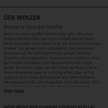
Dabei
um
zeigte
zu
REBSORTEN
FLASCHENGRÖSSE
sein
unterstreichen,
100% Pinot Noir
0,75 L
DER WINZER
beruflicher
auf
Weg
welch
TRINKTEMPERATUR
GESCHMACK
Domaine Georges Noëllat
zunächst
hohem
18 °C
trocken
in
Niveau
Wenn es einen großen Geheimtipp gibt, der unter
eine
sich
Burgunderfreunden wie unter vorgehaltener Hand
ganz
unsere
weitergegeben wird, dann ist es die Domaine Georges
andere
Weinselektion
Noëllat. Vor Jahren noch unbekannt, hat die kleine
Richtung,
bewegt.
Domäne seit der Übernahme des jungen Maxime
denn
Das
Cheurlin einen geradezu dramatischen Aufstieg. Und
er
aber
die Kritiker schreiben sich bewundernd die Finger
studierte
genügt
am
wund. Auf beste Lagen an der Cotes de Nuits und in
uns
Boston‘s
Vosne-Romanée kann er zurückgreifen, aber er hat
nicht
Berklee
zugleich auch seine Philosophie des Weinmachens
mehr.
College
konsequent in die Tat umgesetzt. Und die lautet: Sich
Wir
of
haben
aus dem Prozess des Weinmachens weitgehend
Music
Mehr lesen
festgestellt,
zurückzuziehen und nur dort einzugreifen, wo es
Jazz
dass
schlichtweg unumgänglich ist. Das setzt beste Reben
Komposition
manch
und geringe Erträge voraus – und genau darüber
und
eine
verfügt er. Keine Frage, man muss diese Domäne im
MEHR WEINE VON DOMAINE GEORGES NOËLLAT