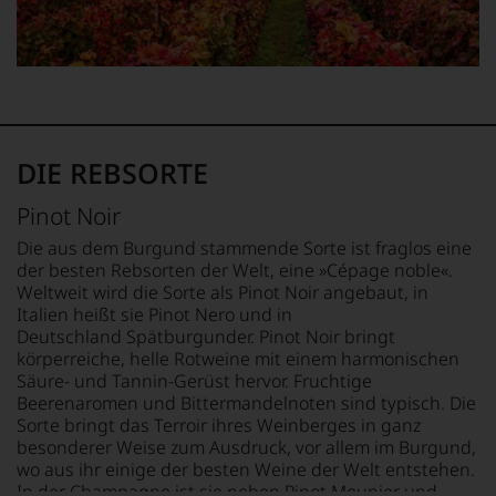
sich
das
fundierte
Verkostungsteam
Bewertungen
seines
jedes
»Wine
einzelnen
Advocate«
Weines.
engagierte.
Warum
In
also
der
DIE REBSORTE
sollen
Folgezeit
Sie
wurde
Pinot Noir
als
er
Kunde
zum
Die aus dem Burgund stammende Sorte ist fraglos eine
des
führenden
der besten Rebsorten der Welt, eine »Cépage noble«.
Hauses
Kritiker
Weltweit wird die Sorte als Pinot Noir angebaut, in
nicht
des
Italien heißt sie Pinot Nero und in
davon
Magazins.
Deutschland Spätburgunder. Pinot Noir bringt
profitieren,
körperreiche, helle Rotweine mit einem harmonischen
2013
statt
dann
Säure- und Tannin-Gerüst hervor. Fruchtige
an
trennten
Beerenaromen und Bittermandelnoten sind typisch. Die
Stelle
sich
Sorte bringt das Terroir ihres Weinberges in ganz
sich
die
besonderer Weise zum Ausdruck, vor allem im Burgund,
nur
Wege
auf
wo aus ihr einige der besten Weine der Welt entstehen.
von
Einschätzungen
In der Champagne ist sie neben Pinot Meunier und