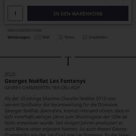
IN DEN WARENKORB
Lebensmittel­angaben
Mail
Weitersagen:
Teilen
Empfehlen
2020
Georges Noëllat Les Fontenys
GEVREY-CHAMBERTIN 1ER CRU AOP
Als der 20-jährige Maxime Cheurlin Noëllat 2010 von
seinem Großvater die Verantwortung für die Domaine
Georges Noëllat übernahm, konnte niemand ahnen, dass er
sich innerhalb weniger Jahre zum Shootingstar der Côte de
Nuits entwickeln würde. Seit einigen Jahren produziert er
auch Weine unter eigenem Namen. So auch diesen Gevrey-
Chambertin aus der 1er-Cru-Lage Les Fontenys. In der Nase