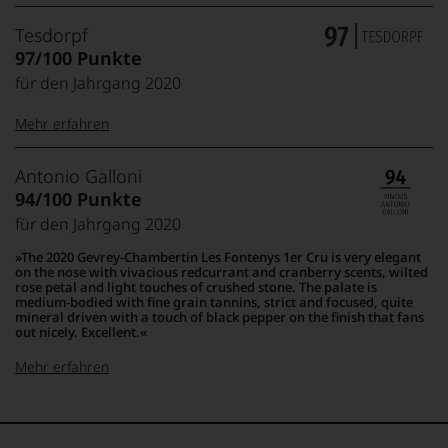
Tesdorpf
97/100 Punkte
für den Jahrgang 2020
Mehr erfahren
99–100 Punkte:
Tesdorpf
Antonio Galloni
Der
94/100 Punkte
Name
für den Jahrgang 2020
Tesdorpf
95–98 Punkte:
steht
The 2020 Gevrey-Chambertin Les Fontenys 1er Cru is very elegant
für
on the nose with vivacious redcurrant and cranberry scents, wilted
»Fine
rose petal and light touches of crushed stone. The palate is
90–94 Punkte:
medium-bodied with fine grain tannins, strict and focused, quite
Wine«,
mineral driven with a touch of black pepper on the finish that fans
für
out nicely. Excellent.
die
edlen
Mehr erfahren
85–89 Punkte:
Weine
der
100-96
Antonio
Welt,
Punkte:
Galloni
außergewöhnlich,
wie