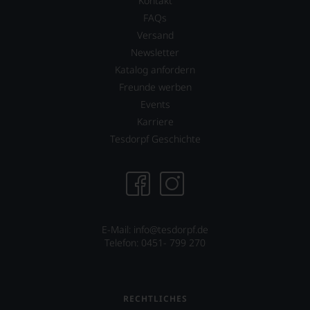
Kontakt
für
Wir
Champagner,
FAQs
freuen
und
uns
Versand
die
sehr
Newsletter
Regionen
Ihnen
Chablis,
Katalog anfordern
auf
Burgund
diesem
Freunde werben
und
Weg
Events
Kalifornien.
eine
Er,
Karriere
weitere
sowie
Hilfe
Tesdorpf Geschichte
überhaupt
an
»Vinous«,
die
bewerten
Hand
die
geben
Weine
zu
nach
können,
dem
den
E-Mail: info@tesdorpf.de
100
richtigen
Telefon: 0451- 799 270
Punkte-
Wein
System.
zu
finden.
RECHTLICHES