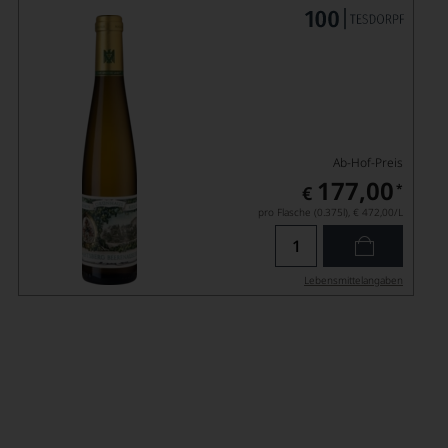
Ab-Hof-Preis
177,00
*
€
pro Flasche (0.375l),
€ 472,00
/L
Lebensmittel­angaben