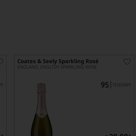
ßen, darf ein exzellenter Schaumwein nicht fehlen! Crémant,
Coates & Seely Sparkling Rosé
ENGLAND, ENGLISH SPARKLING WINE
*
*