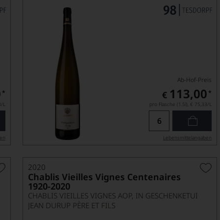
Ab-Hof-Preis
0
113,00
*
*
€
3
/L
pro Flasche (1.5l),
€ 75,33
/L
ben
Lebensmittel­angaben
2020
Chablis Vieilles Vignes Centenaires
1920-2020
CHABLIS VIEILLES VIGNES AOP, IN GESCHENKETUI
JEAN DURUP PÈRE ET FILS