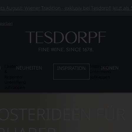
 August: Wiener Tradition - exklusiv bei Tesdorpf! Jetzt als
 werben
Länder
Inspiration
N
NEUHEITEN
IKONEN
INSPIRATION
&
Untermenü
Regionen
aufklappen
Untermenü
aufklappen
OSTERIDEEN FÜR