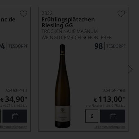
2022
anc de
Frühlingsplätzchen
Riesling GG
TROCKEN NAHE MAGNUM
WEINGUT EMRICH-SCHÖNLEBER
Ab-Hof-Preis
Ab-Hof-Preis
34,90
113,00
*
*
€
€
e (0.75l),
€ 46,53
/L
pro Flasche (1.5l),
€ 75,33
/L
bensmittel­angaben
Lebensmittel­angaben