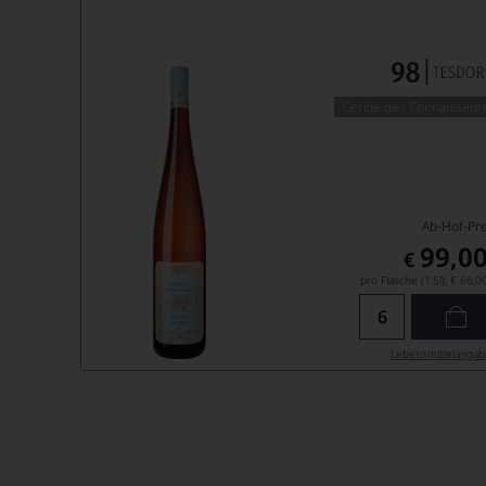
Cercle des Connaisseur
Ab-Hof-Pre
99,0
€
pro Flasche (1.5l),
€ 66,0
Lebensmittel­anga