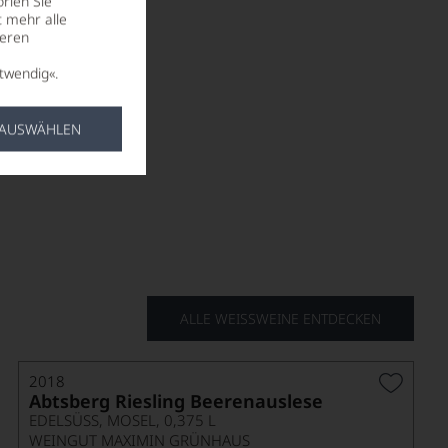
rien Sie
t mehr alle
seren
twendig«.
 AUSWÄHLEN
weinfans glücklich zu machen.
ALLE WEISSWEINE ENTDECKEN
2018
Abtsberg Riesling Beerenauslese
EDELSÜSS, MOSEL, 0,375 L
WEINGUT MAXIMIN GRÜNHAUS