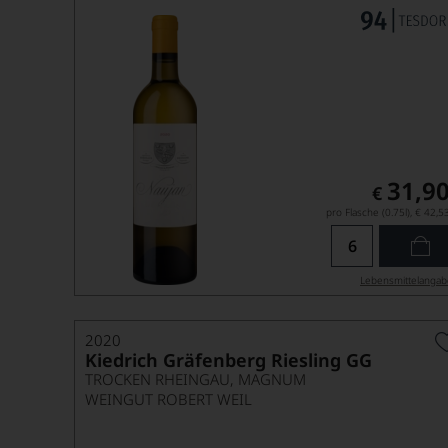
31,9
€
pro Flasche (0.75l),
€ 42,5
Lebensmittel­anga
2020
Kiedrich Gräfenberg Riesling GG
TROCKEN RHEINGAU, MAGNUM
WEINGUT ROBERT WEIL