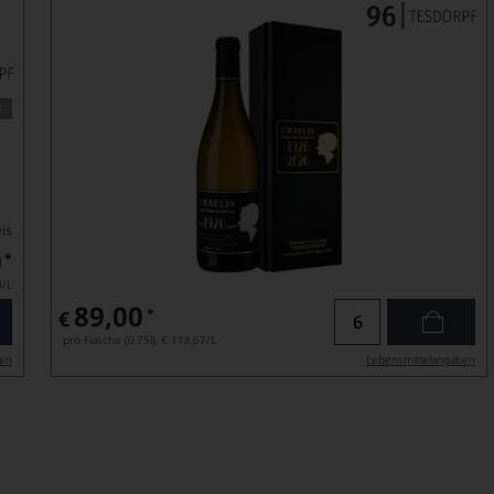
s
is
0
*
0
/L
89,00
*
€
pro Flasche (0.75l),
€ 118,67
/L
ben
Lebensmittel­angaben