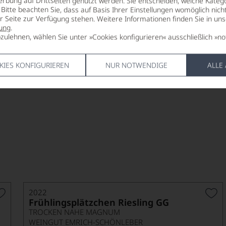
erbung auf Drittseiten genutzt werden. Sie entscheiden, welche Katego
Bitte beachten Sie, dass auf Basis Ihrer Einstellungen womöglich nich
er Seite zur Verfügung stehen. Weitere Informationen finden Sie in un
ben
ung
.
zulehnen, wählen Sie unter »Cookies konfigurieren« ausschließlich »no
KIES KONFIGURIEREN
NUR NOTWENDIGE
ALLE
n Gewächs bis zum Sauternes ist alles vorhanden, um Weiß
2022
Frühlingsplätzchen Riesling GG
TROCKEN NAHE MAGNUM
WEINGUT EMRICH-SCHÖNLEBER