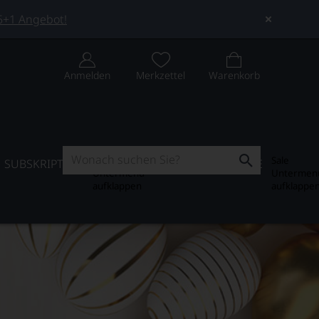
 5+1 Angebot!
Anmelden
Merkzettel
Warenkorb
Subskription
Sale
SUBSKRIPTION
WEIN-JOURNAL
SALE
Untermenü
Untermen
aufklappen
aufklappe