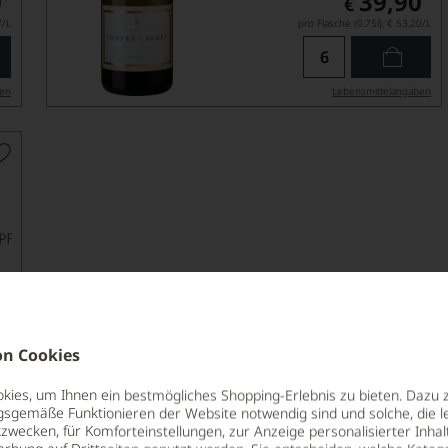
0
39,90
€
7
/L
pro Flasche (0.75l),
€ 53,20
/L
ben
Lebensmittel­angaben
n Cookies
is
ies, um Ihnen ein bestmögliches Shopping-Erlebnis zu bieten. Dazu 
0
*
gsgemäße Funktionieren der Website notwendig sind und solche, die le
zwecken, für Komforteinstellungen, zur Anzeige personalisierter Inhal
3
/L