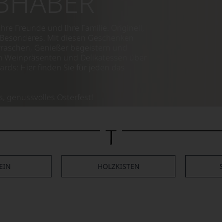
BHABER
re Freunde und Ihre Familie. Originell,
s Besonderes. Mit diesen Geschenken
raschen, Genießer begeistern und
n Weinpräsenten und Delikatessen über
rds: Hier finden Sie für jeden das
, genussvolles Osterfest!
EIN
HOLZKISTEN