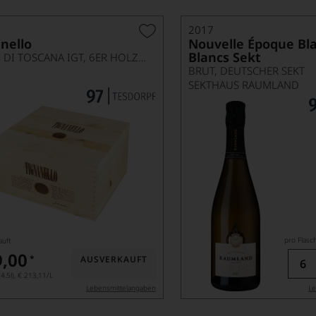
2017
nello
Nouvelle Époque Bl
Blancs Sekt
ROSSO DI TOSCANA IGT, 6ER HOLZKISTE
BRUT, DEUTSCHER SEKT
SEKTHAUS RAUMLAND
pro Flasch
auft
9,00
*
AUSVERKAUFT
4.5l),
€ 213,11
/L
Lebensmittel­angaben
Le