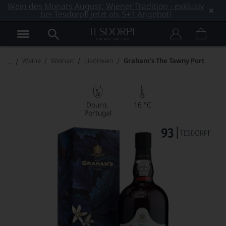
Wein des Monats August: Wiener Tradition - exklusiv
bei Tesdorpf! Jetzt als 5+1 Angebot!
Weine
Weinart
Likörwein
Graham's The Tawny Port
Douro
16 °C
Portugal