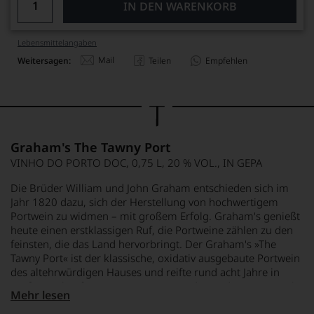
IN DEN WARENKORB
Lebensmittel­angaben
Mail
Weitersagen:
Teilen
Empfehlen
Graham's The Tawny Port
VINHO DO PORTO DOC, 0,75 L, 20 % VOL., IN GEPA
Die Brüder William und John Graham entschieden sich im
Jahr 1820 dazu, sich der Herstellung von hochwertigem
Portwein zu widmen – mit großem Erfolg. Graham's genießt
heute einen erstklassigen Ruf, die Portweine zählen zu den
feinsten, die das Land hervorbringt. Der Graham's »The
Tawny Port« ist der klassische, oxidativ ausgebaute Portwein
des altehrwürdigen Hauses und reifte rund acht Jahre in
großen Eichenfässern. Die Fässer wurden in dieser Zeit nicht
Mehr lesen
mehr aufgefüllt, sodass der Portwein die gesamte Zeit über