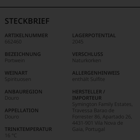
99–100 Punkte:
Tesdorpf
Der
Name
STECKBRIEF
Tesdorpf
95–98 Punkte:
steht
für
ARTIKELNUMMER
LAGERPOTENTIAL
»Fine
662460
2045
90–94 Punkte:
Wine«,
für
BEZEICHNUNG
VERSCHLUSS
die
Portwein
Naturkorken
edlen
85–89 Punkte:
Weine
WEINART
ALLERGENHINWEIS
der
Spirituosen
enthält Sulfite
Welt,
wie
ANBAUREGION
HERSTELLER /
kaum
Douro
IMPORTEUR
Unter 85 Punkte:
ein
Symington Family Estates,
anderer.
APPELLATION
Travessa Barao de
Das
Douro
Forrester 86, Apartado 26,
dokumentieren
4431-901 Vila Nova de
wir
TRINKTEMPERATUR
Gaia, Portugal
auch
16 °C
und