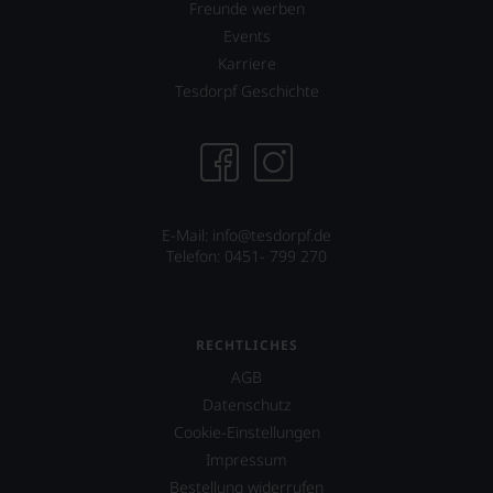
sollen
Freunde werben
Sie
Events
als
Kunde
Karriere
des
Tesdorpf Geschichte
Hauses
nicht
davon
profitieren,
statt
an
Stelle
E-Mail: info@tesdorpf.de
sich
Telefon: 0451- 799 270
nur
auf
Einschätzungen
einzelner
RECHTLICHES
Kritiker
verlassen
AGB
zu
Datenschutz
müssen?
Cookie-Einstellungen
Unsere
Bewertungen
Impressum
spiegeln
Bestellung widerrufen