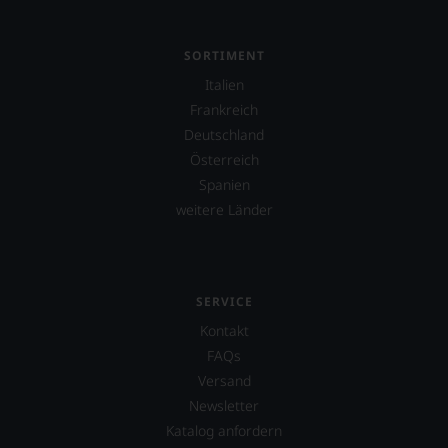
aber
konstruktiv
jeden
SORTIMENT
Wein
Italien
im
Hinblick
Frankreich
auf
Deutschland
Herkunft,
Österreich
Stilistik,
Rebsortentypizität
Spanien
und
weitere Länder
Charakteristik.
Und
daraus
ergeben
sich
SERVICE
fundierte
Kontakt
Bewertungen
jedes
FAQs
einzelnen
Versand
Weines.
Newsletter
Warum
also
Katalog anfordern