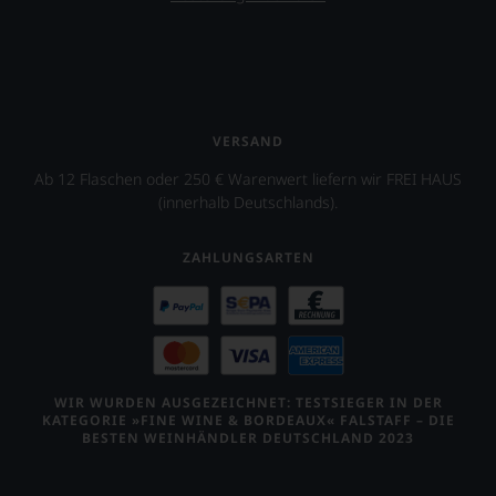
das
Ergebnis
unserer
Expertenrunde
wider.
Bitte
beachten
VERSAND
Sie
auch
Ab 12 Flaschen oder 250 € Warenwert liefern wir FREI HAUS
unsere
(innerhalb Deutschlands).
untenstehenden
Erläuterungen,
ZAHLUNGSARTEN
dann
wissen
Sie
dank
unserer
Bewertungen
stets,
WIR WURDEN AUSGEZEICHNET: TESTSIEGER IN DER
was
KATEGORIE »FINE WINE & BORDEAUX« FALSTAFF – DIE
für
BESTEN WEINHÄNDLER DEUTSCHLAND 2023
einen
Wein
Sie