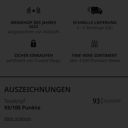
mit Luft in Berührung kam. Somit entstand der typische, tief
gold-bernsteinfarbene, reichhaltige und komplexe Portwein
mit einem weichen Aroma von gerösteten Mandeln,
Trockenfrüchten wie Feigen, Datteln und Pflaumen sowie
WEINSHOP DES JAHRES
SCHNELLE LIEFERUNG
einem Hauch von Orangenschalen, Ingwer und Zimt. Die
2023
3 - 5 Werktage (DE)
reichhaltigen Aromen sind voll und großzügig mit einem
ausgezeichnet von »Falstaff«
langen Abgang und passen ideal zum Dessert.
SICHER EINKAUFEN
FINE WINE SORTIMENT
zertifiziert von Trusted Shops
über 4.500 Premium-Weine
AUSZEICHNUNGEN
Tesdorpf
93/100 Punkte
Mehr erfahren