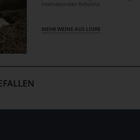
internationalen Rebsorte.
en
ndungen
MEHR WEINE AUS LOIRE
em
op,
treichen,
EFALLEN
m
lektion
.
t