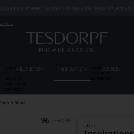
 August: Wiener Tradition - exklusiv bei Tesdorpf! Jetzt als
 werben
Länder
Inspiration
N
NEUHEITEN
IKONEN
INSPIRATION
&
Untermenü
Regionen
aufklappen
Untermenü
aufklappen
 Chenin Blanc
2023
Inspiration