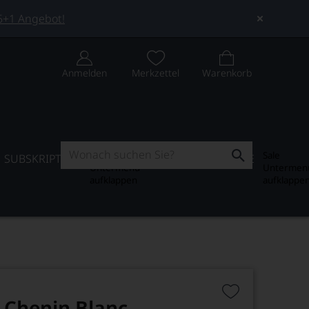
 5+1 Angebot!
Anmelden
Merkzettel
Warenkorb
Subskription
Sale
SUBSKRIPTION
WEIN-JOURNAL
SALE
Untermenü
Untermen
aufklappen
aufklappe
s Chenin Blanc