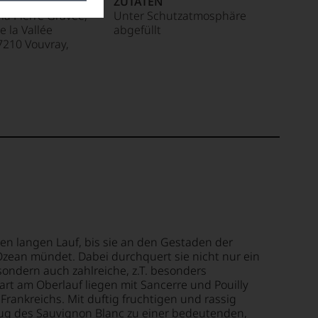
R / IMPORTEUR
ZUTATEN
la Pierre Gravée,
Unter Schutzatmosphäre
e la Vallée
abgefüllt
7210 Vouvray,
ren langen Lauf, bis sie an den Gestaden der
Ozean mündet. Dabei durchquert sie nicht nur ein
ondern auch zahlreiche, z.T. besonders
t am Oberlauf liegen mit Sancerre und Pouilly
rankreichs. Mit duftig fruchtigen und rassig
ug des Sauvignon Blanc zu einer bedeutenden,