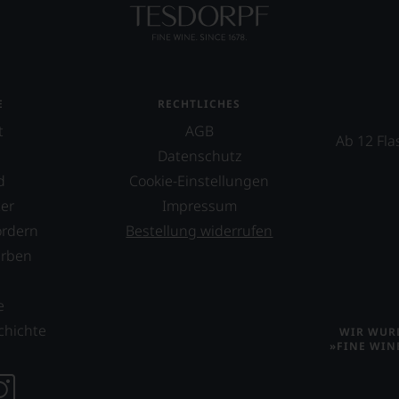
ellt,
E
RECHTLICHES
t
AGB
Ab 12 Fla
Datenschutz
tung
d
Cookie-Einstellungen
er
Impressum
llziehbar
ordern
Bestellung widerrufen
erben
s
geht.
e
chichte
WIR WURD
m
»FINE WIN