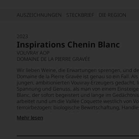
AUSZEICHNUNGEN
STECKBRIEF
DIE REGION
2023
Inspirations Chenin Blanc
VOUVRAY AOP
DOMAINE DE LA PIERRE GRAVÉE
Wir lieben Weine, die Erwartungen sprengen, und der
Domaine de la Pierre Gravée ist genau so ein Fall. Als
jungen, ambitionierten Vouvray-Erzeugers gedacht, lie
Spannung und Genuss, als man von einem Einsteiger
Blanc, der sofort begeistert und lange im Gedächtnis
arbeitet rund um die Vallée Coquette westlich von 
terroirbezogen: biologische Bewirtschaftung, Handle
Vergärung und ein geduldiger Ausbau prägen auch 
Mehr lesen
wurzeln in kalk- und tuffeauhaltigen Böden mit eisen
Tonanteilen – und genau das spürt man im Glas. Der I
und aromatisch; Zitrusmarmelade, gekochte weiße F
verbinden sich mit lebendiger, präziser Frische. Ein W