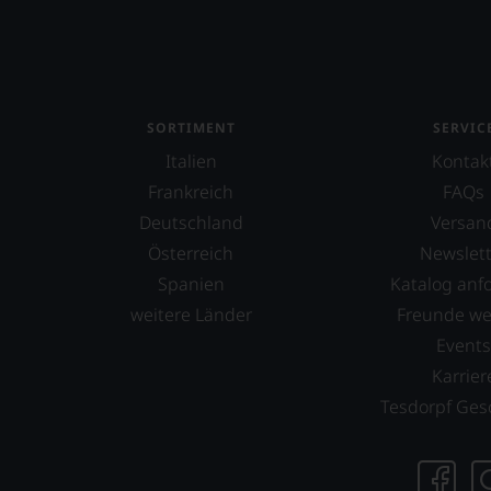
uns
nicht
mehr.
Wir
haben
festgest
SORTIMENT
SERVIC
dass
Italien
Kontak
manch
eine
Frankreich
FAQs
Bewer
Deutschland
Versan
schwer
Österreich
Newslett
nachvo
ist
Spanien
Katalog anf
oder
weitere Länder
Freunde w
am
Event
Wein
vorbei
Karrier
Aus
Tesdorpf Ges
diese
Grund
haben
wir