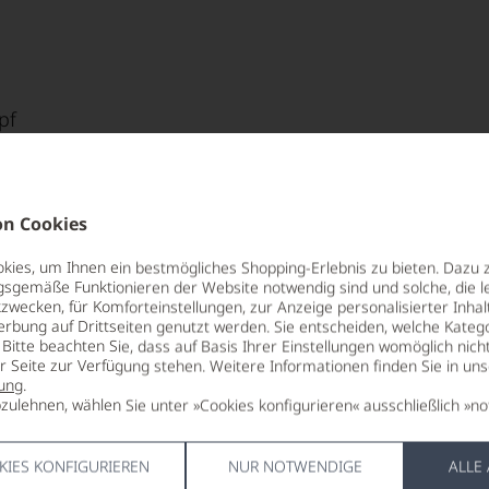
und Länge, der sich in seiner
g in die Weine der Domaine de
pf
00 Punkte
für den Jahrgang 2023
fahren
n Cookies
 Punkte:
pf
ies, um Ihnen ein bestmögliches Shopping-Erlebnis zu bieten. Dazu 
gsgemäße Funktionieren der Website notwendig sind und solche, die le
zwecken, für Komforteinstellungen, zur Anzeige personalisierter Inhal
pf
Punkte:
erbung auf Drittseiten genutzt werden. Sie entscheiden, welche Katego
Bitte beachten Sie, dass auf Basis Ihrer Einstellungen womöglich nich
TRINKTEMPERATUR
VERSCHLUS
er Seite zur Verfügung stehen. Weitere Informationen finden Sie in un
10 °C
Naturkorke
ung
.
Punkte:
zulehnen, wählen Sie unter »Cookies konfigurieren« ausschließlich »no
ALKOHOLGEHALT
ALLERGEN
12,5 % Vol.
enthält Sulf
KIES KONFIGURIEREN
NUR NOTWENDIGE
ALLE