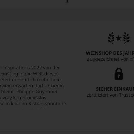
WEINSHOP DES JAHR
ausgezeichnet von »F
 Inspirations 2022 von der
 Einstieg in die Welt dieses
fert er deutlich mehr Tiefe,
wein erwarten darf – Chenin
SICHER EINKAU
 bleibt. Philippe Guyonnet
zertifiziert von Trust
Vouvray kompromisslos
se in kleinen Kisten, spontane
diesen Wein. Die Reben
- und feuersteinhaltigen
nspirations zeigt sich reich
rüchte und eine feine Würze
ein für alle, die mehr suchen