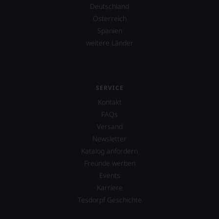
Deutschland
schwer
nachvollziehbar
Österreich
ist
Spanien
oder
weitere Länder
am
Wein
vorbeigeht.
Aus
diesem
SERVICE
Grund
haben
Kontakt
wir
FAQs
beschlossen:
Versand
WIR
Newsletter
WERDEN
Katalog anfordern
UNSERE
WEINE
Freunde werben
AUCH
Events
SELBST
Karriere
BEWERTEN.
Tesdorpf Geschichte
Wir,
das