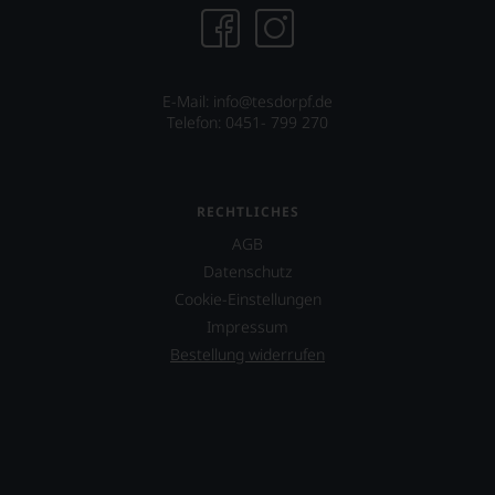
Experten-
und
Verkostungsteam
des
Hauses
E-Mail: info@tesdorpf.de
Tesdorpf,
Telefon: 0451- 799 270
diskutieren
leidenschaftlich,
aber
konstruktiv
RECHTLICHES
jeden
Wein
AGB
im
Datenschutz
Hinblick
Cookie-Einstellungen
auf
Herkunft,
Impressum
Stilistik,
Bestellung widerrufen
Rebsortentypizität
und
Charakteristik.
Und
daraus
ergeben
sich