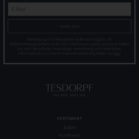
um
zu
unterstreichen,
auf
welch
ANMELDEN
hohem
Niveau
Abmeldung vom Newsletter jederzeit möglich. Ihr
sich
Willkommensgutschein ist ab 200 € Warenwert gültig und Sie erhalten
ihn nach bestätigter, erstmaliger Anmeldung zum Newsletter.
unsere
Informationen zu unserer Datenverarbeitung finden Sie
hier
.
Weinselektion
bewegt.
Das
aber
genügt
uns
nicht
mehr.
Wir
haben
festgestellt,
SORTIMENT
dass
manch
Italien
eine
Frankreich
Bewertung