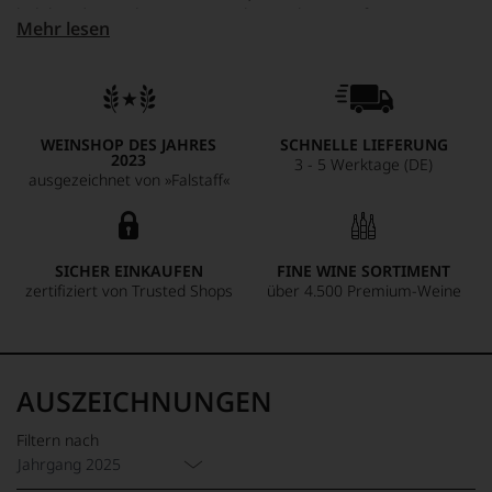
belebende Frische. Ein optimaler Begleiter zu feinem
Mehr lesen
Ziegenkäse oder Meeresfrüchten. Die Kombination aus
fruchtigen und mineralischen Noten schafft ein
ausgewogenes Geschmacksprofil.
WEINSHOP DES JAHRES
SCHNELLE LIEFERUNG
2023
3 - 5 Werktage (DE)
ausgezeichnet von »Falstaff«
SICHER EINKAUFEN
FINE WINE SORTIMENT
zertifiziert von Trusted Shops
über 4.500 Premium-Weine
AUSZEICHNUNGEN
Filtern nach
Jahrgang 2025