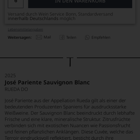
IN DEN WARENKORB
Versand durch Wein Service Bonn, Standardversand
innerhalb Deutschlands
möglich
Lebensmittel­angaben
Mail
Weitersagen:
Teilen
Empfehlen
2025
José Pariente Sauvignon Blanc
RUEDA DO
José Pariente aus der Appellation Rueda gilt als einer der
bedeutenden Produzenten Spaniens für ausdrucksstarke
Weißweine. Der Sauvignon Blanc beeindruckt durch lebhafte
Frische und eine klare, mineralische Struktur. Zitrusfrüchte
verbinden sich mit exotischen Nuancen wie Passionsfrucht
und feinen pflanzlichen Anklängen. Diese Cuvée, welche das
Terroir eindrucksvoll reflektiert, besticht durch ihre