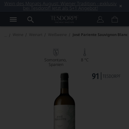
Wein des Monats August: Wiener Tradition - exklusiv
bei Tesdorpf! Jetzt als 5+1 Angebot!
Weine
Weinart
Weißweine
José Pariente Sauvignon Blanc
Somontano
8 °C
Spanien