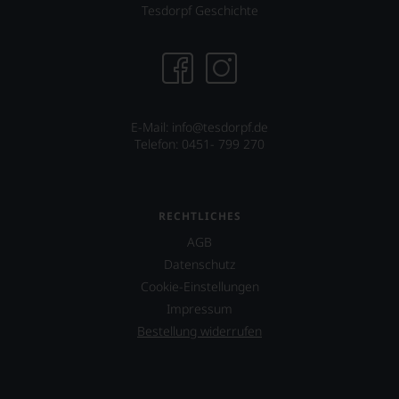
James
Tesdorpf Geschichte
Keenan
von
der
Rockband
Tool
über
E-Mail: info@tesdorpf.de
dessen
Telefon: 0451- 799 270
Projekt
eines
Weinguts
in
Arizona.
RECHTLICHES
Ebenfalls
AGB
unterstützt
Datenschutz
er
Cookie-Einstellungen
das
Projekt
Impressum
»One
Bestellung widerrufen
World
One
Wine«,
das