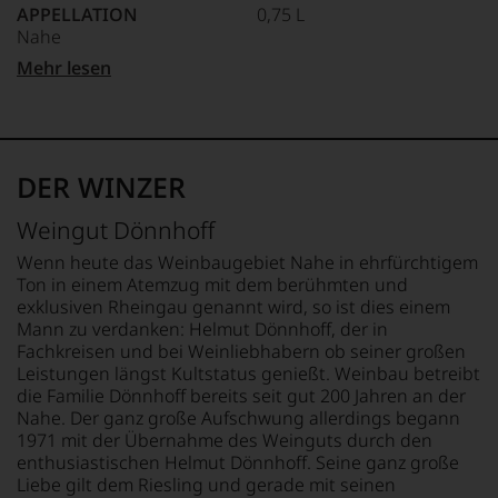
in
um
APPELLATION
0,75 L
Zeitschrift
die
zu
Nahe
»Wine
Weinwelt,
unterstreichen,
&
GESCHMACK
denn
Mehr lesen
auf
Spirits«.
QUALITÄTSSTUFE
trocken
er
welch
1984
Qba
studierte
hohem
absolvierte
Ø NÄHRWERTE PRO 100G
zunächst
Niveau
sie
REBSORTEN
BRENNWERT
Journalismus
sich
die
100% Riesling
314 kJ / 75 kcal
an
unsere
DER WINZER
schwierigste
FETT
der
Weinselektion
Weinprüfung
TRINKTEMPERATUR
0 g
Universität
bewegt.
Weingut Dönnhoff
der
von
12 °C
davon gesättigte
Das
Welt,
Wisconsin.
Fettsäuren: 0 g
aber
Wenn heute das Weinbaugebiet Nahe in ehrfürchtigem
den
Bedingt
ALKOHOLGEHALT
KOHLENHYDRATE
genügt
Ton in einem Atemzug mit dem berühmten und
»Master
durch
uns
12,5 % Vol.
1,2 g
exklusiven Rheingau genannt wird, so ist dies einem
of
seinen
nicht
davon Zucker: 0,2 g
Mann zu verdanken: Helmut Dönnhoff, der in
Wine«.
Vater
mehr.
RESTSÜSSE
EIWEISS
Fachkreisen und bei Weinliebhabern ob seiner großen
wandte
Als
Wir
2,4 g/L
0 g
Leistungen längst Kultstatus genießt. Weinbau betreibt
er
Weinautorin
haben
SALZ
die Familie Dönnhoff bereits seit gut 200 Jahren an der
sich
schuf
festgestellt,
SÄUREGEHALT
0 g
Nahe. Der ganz große Aufschwung allerdings begann
aber
sie
dass
8 g/L
1971 mit der Übernahme des Weinguts durch den
vor
mit
manch
ZUTATEN
enthusiastischen Helmut Dönnhoff. Seine ganz große
allen
dem
eine
LAGERPOTENTIAL
Trauben,
Liebe gilt dem Riesling und gerade mit seinen
Dingen
»Oxford
Bewertung