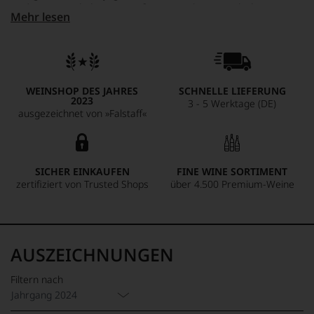
und Länge verleiht. Ein Großes Gewächs von subtiler
Mehr lesen
Balance und klarer Herkunft – charaktervoll, mineralisch und
mit unverkennbarer Handschrift.
WEINSHOP DES JAHRES
SCHNELLE LIEFERUNG
2023
3 - 5 Werktage (DE)
ausgezeichnet von »Falstaff«
SICHER EINKAUFEN
FINE WINE SORTIMENT
zertifiziert von Trusted Shops
über 4.500 Premium-Weine
AUSZEICHNUNGEN
Filtern nach
Jahrgang 2024