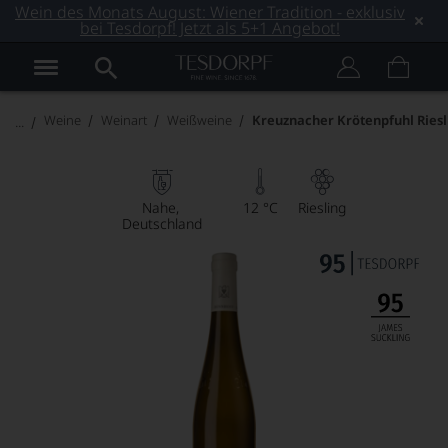
Wein des Monats August: Wiener Tradition - exklusiv
bei Tesdorpf! Jetzt als 5+1 Angebot!
Weine
Weinart
Weißweine
Kreuznacher Krötenpfuhl Riesl
Nahe
12 °C
Riesling
Deutschland