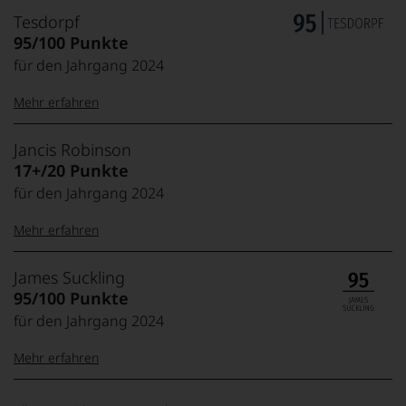
Tesdorpf
95/100 Punkte
für den Jahrgang 2024
Mehr erfahren
99–100 Punkte:
Tesdorpf
Jancis Robinson
Der
17+/20 Punkte
Name
für den Jahrgang 2024
Tesdorpf
95–98 Punkte:
steht
Mehr erfahren
für
»Fine
90–94 Punkte:
Wine«,
20 Punkte:
Jancis
Exzellent,
James Suckling
für
absolut outstanding,
Robinson
95/100 Punkte
die
Jahrhundertwein
Die
edlen
für den Jahrgang 2024
85–89 Punkte:
1950
19 Punkte:
Top-Wein aus
Weine
in
Spitzenjahrgang
der
Mehr erfahren
Cumbria
Welt,
18
geborene
wie
Punkte:
außergewöhnlich
Jancis
100-95 Punkte:
James
kaum