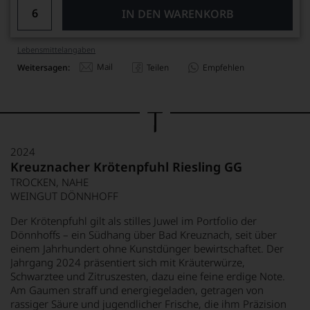
IN DEN WARENKORB
Lebensmittel­angaben
Mail
Weitersagen:
Teilen
Empfehlen
2024
Kreuznacher Krötenpfuhl Riesling GG
TROCKEN, NAHE
WEINGUT DÖNNHOFF
Der Krötenpfuhl gilt als stilles Juwel im Portfolio der
Dönnhoffs – ein Südhang über Bad Kreuznach, seit über
einem Jahrhundert ohne Kunstdünger bewirtschaftet. Der
Jahrgang 2024 präsentiert sich mit Kräuterwürze,
Schwarztee und Zitruszesten, dazu eine feine erdige Note.
Am Gaumen straff und energiegeladen, getragen von
rassiger Säure und jugendlicher Frische, die ihm Präzision