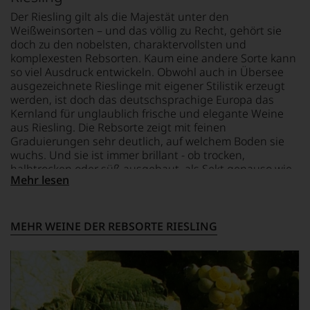
einzelner
aus
Kritiker
Der Riesling gilt als die Majestät unter den
Bordeaux
verlassen
Weißweinsorten – und das völlig zu Recht, gehört sie
und
zu
doch zu den nobelsten, charaktervollsten und
Italien,
müssen?
er
komplexesten Rebsorten. Kaum eine andere Sorte kann
Unsere
schrieb
so viel Ausdruck entwickeln. Obwohl auch in Übersee
Bewertungen
aber
ausgezeichnete Rieslinge mit eigener Stilistik erzeugt
spiegeln
auch
werden, ist doch das deutschsprachige Europa das
das
über
Kernland für unglaublich frische und elegante Weine
Ergebnis
Australien,
aus Riesling. Die Rebsorte zeigt mit feinen
unserer
Neuseeland
Graduierungen sehr deutlich, auf welchem Boden sie
Expertenrunde
und
wuchs. Und sie ist immer brillant - ob trocken,
wider.
Amerika.
halbtrocken oder süß ausgebaut, als Sekt genauso wie
Bitte
Der
Mehr lesen
als Trockenbeerenauslese. Entscheidend ist der hohe
beachten
Zigarrenliebhaber
Säuregehalt der Trauben, der die Süße wunderbar
Sie
Suckling
einbinden kann und ein Gegengewicht dazu schafft.
auch
schrieb
Hinzu kommt die Fähigkeit des Rieslings, sich einer
unsere
MEHR WEINE DER REBSORTE RIESLING
auch
untenstehenden
breiten Auswahl an Speisen bestens anpassen zu
nebenbei
Erläuterungen,
können. Riesling – das ist Faszination pur.
für
dann
die
wissen
Zeitschrift
Sie
Cigar
dank
Afficionado