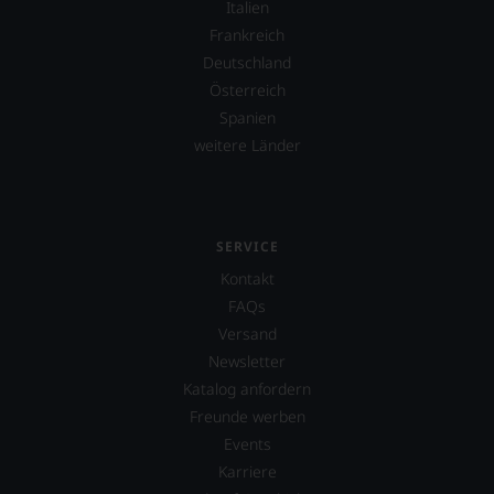
Ergebnis
Italien
unserer
Frankreich
Expertenrunde
Deutschland
wider.
Bitte
Österreich
beachten
Spanien
Sie
weitere Länder
auch
unsere
untenstehenden
Erläuterungen,
dann
SERVICE
wissen
Sie
Kontakt
dank
FAQs
unserer
Versand
Bewertungen
stets,
Newsletter
was
Katalog anfordern
für
Freunde werben
einen
Wein
Events
Sie
Karriere
hier