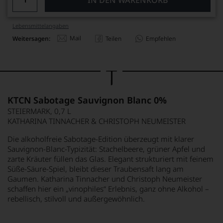
IN DEN WARENKORB
Lebensmittel­angaben
Mail
Weitersagen:
Teilen
Empfehlen
KTCN Sabotage Sauvignon Blanc 0%
STEIERMARK, 0,7 L
KATHARINA TINNACHER & CHRISTOPH NEUMEISTER
Die alkoholfreie Sabotage-Edition überzeugt mit klarer
Sauvignon-Blanc-Typizität: Stachelbeere, grüner Apfel und
zarte Kräuter füllen das Glas. Elegant strukturiert mit feinem
Süße-Säure-Spiel, bleibt dieser Traubensaft lang am
Gaumen. Katharina Tinnacher und Christoph Neumeister
schaffen hier ein „vinophiles“ Erlebnis, ganz ohne Alkohol –
rebellisch, stilvoll und außergewöhnlich.