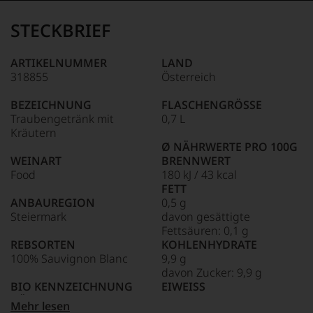
Der
Name
STECKBRIEF
Tesdorpf
95–98 Punkte:
steht
für
ARTIKELNUMMER
LAND
»Fine
318855
Österreich
90–94 Punkte:
Wine«,
für
BEZEICHNUNG
FLASCHENGRÖSSE
die
Traubengetränk mit
0,7 L
edlen
85–89 Punkte:
Kräutern
Weine
Ø NÄHRWERTE PRO 100G
der
WEINART
BRENNWERT
Welt,
Food
180 kJ / 43 kcal
wie
FETT
kaum
ANBAUREGION
0,5 g
Unter 85 Punkte:
ein
Steiermark
davon gesättigte
anderer.
Fettsäuren: 0,1 g
Das
REBSORTEN
KOHLENHYDRATE
dokumentieren
100% Sauvignon Blanc
9,9 g
wir
davon Zucker: 9,9 g
auch
BIO KENNZEICHNUNG
EIWEISS
und
gerade
HÄNDLER
0,5 g
Mehr lesen