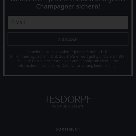
als
Champagner sichern!
Kunde
des
Hauses
nicht
davon
profitieren,
ANMELDEN
statt
an
Abmeldung vom Newsletter jederzeit möglich. Ihr
Stelle
Willkommensgutschein ist ab 200 € Warenwert gültig und Sie erhalten
ihn nach bestätigter, erstmaliger Anmeldung zum Newsletter.
sich
Informationen zu unserer Datenverarbeitung finden Sie
hier
.
nur
auf
Einschätzungen
einzelner
Kritiker
verlassen
zu
müssen?
Unsere
Bewertungen
spiegeln
SORTIMENT
das