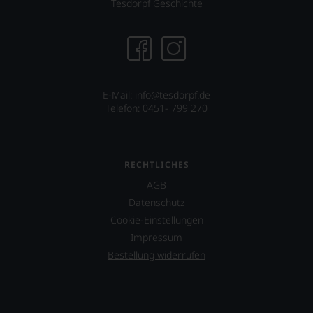
Tesdorpf Geschichte
genießen
können.
Natürlich
müssen
Sie
in
Zukunft
E-Mail: info@tesdorpf.de
auf
Telefon: 0451- 799 270
R.
Parker
&
Co,
RECHTLICHES
nicht
AGB
verzichten,
aber
Datenschutz
Sie
Cookie-Einstellungen
finden
Impressum
fortan
an
Bestellung widerrufen
jedem
Wein
auch
unsere