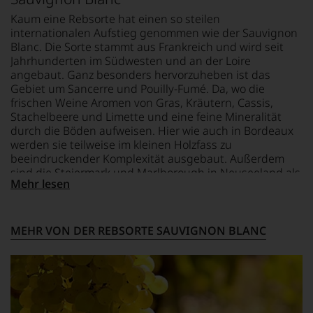
Grund
Kaum eine Rebsorte hat einen so steilen
haben
internationalen Aufstieg genommen wie der Sauvignon
wir
Blanc. Die Sorte stammt aus Frankreich und wird seit
beschlossen:
Jahrhunderten im Südwesten und an der Loire
WIR
angebaut. Ganz besonders hervorzuheben ist das
WERDEN
Gebiet um Sancerre und Pouilly-Fumé. Da, wo die
UNSERE
frischen Weine Aromen von Gras, Kräutern, Cassis,
WEINE
Stachelbeere und Limette und eine feine Mineralität
AUCH
durch die Böden aufweisen. Hier wie auch in Bordeaux
SELBST
werden sie teilweise im kleinen Holzfass zu
BEWERTEN.
beeindruckender Komplexität ausgebaut. Außerdem
Wir,
sind die Steiermark und Marlborough in Neuseeland als
Mehr lesen
das
wichtigste Anbaugebiete zu nennen, die charaktervolle
Experten-
Weine aus der Sorte hervorbringen.
und
Verkostungsteam
MEHR VON DER REBSORTE SAUVIGNON BLANC
des
Hauses
Tesdorpf,
diskutieren
leidenschaftlich,
aber