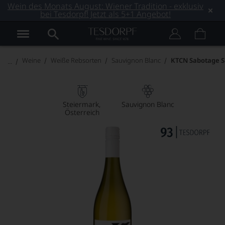
Wein des Monats August: Wiener Tradition - exklusiv
bei Tesdorpf! Jetzt als 5+1 Angebot!
Weine
Weiße Rebsorten
Sauvignon Blanc
KTCN Sabotage S
Steiermark
Sauvignon Blanc
Österreich