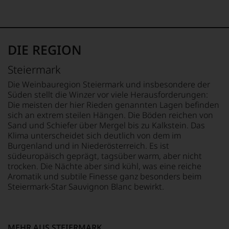
mit
DE-ÖKO-006
SALZ
Bewertungen
0,01 g
und
BIO KENNZEICHNUNG
Medaillen
PRODUKT
LAGERUNGSHINWEIS
renommierter
AT-BIO-402
Geöffnete Flasche alsbald
DIE REGION
Weinjournalisten
verbrauchen. Gekühlt und
oder
ALKOHOLGEHALT
dunkel lagern.
Steiermark
Fachpublikationen
Alkoholfrei (Enthält
in
weniger als 0,5 % Vol.
ZUTATEN
Die Weinbauregion Steiermark und insbesondere der
unseren
Alkohol)
Bio-Traubensaft, Bio-
Süden stellt die Winzer vor viele Herausforderungen:
Aussendungen
Verjus, Wasser, Bio-
Die meisten der hier Rieden genannten Lagen befinden
oder
VERSCHLUSS
Kräuterextrakt.
sich an extrem steilen Hängen. Die Böden reichen von
in
Drehverschluss
Sand und Schiefer über Mergel bis zu Kalkstein. Das
unserem
Klima unterscheidet sich deutlich von dem im
Webshop,
HERSTELLER /
Burgenland und in Niederösterreich. Es ist
um
IMPORTEUR
zu
südeuropäisch geprägt, tagsüber warm, aber nicht
Abgefüllt von Neumeister
unterstreichen,
trocken. Die Nächte aber sind kühl, was eine reiche
GmbH, A-8345 Straden
auf
Aromatik und subtile Finesse ganz besonders beim
welch
Steiermark-Star Sauvignon Blanc bewirkt.
hohem
Niveau
sich
unsere
MEHR AUS STEIERMARK